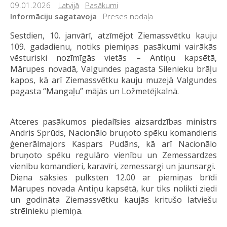
09.01.2026
Latvijā
Pasākumi
Informāciju sagatavoja
Preses nodaļa
Sestdien, 10. janvārī, atzīmējot Ziemassvētku kauju
109. gadadienu, notiks piemiņas pasākumi vairākās
vēsturiski nozīmīgās vietās – Antiņu kapsētā,
Mārupes novadā, Valgundes pagasta Silenieku brāļu
kapos, kā arī Ziemassvētku kauju muzejā Valgundes
pagasta “Mangaļu” mājās un Ložmetējkalnā.
Atceres pasākumos piedalīsies aizsardzības ministrs
Andris Sprūds, Nacionālo bruņoto spēku komandieris
ģenerālmajors Kaspars Pudāns, kā arī Nacionālo
bruņoto spēku regulāro vienību un Zemessardzes
vienību komandieri, karavīri, zemessargi un jaunsargi.
Diena sāksies pulksten 12.00 ar piemiņas brīdi
Mārupes novada Antiņu kapsētā, kur tiks nolikti ziedi
un godināta Ziemassvētku kaujās kritušo latviešu
strēlnieku piemiņa.