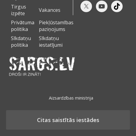
Tirgus
Vakances
izpēte
Privātuma
Piekļūstamības
politika
paziņojums
Sīkdatņu
Sīkdatņu
politika
iestatījumi
Aizsardzības ministrija
Citas saistītās iestādes