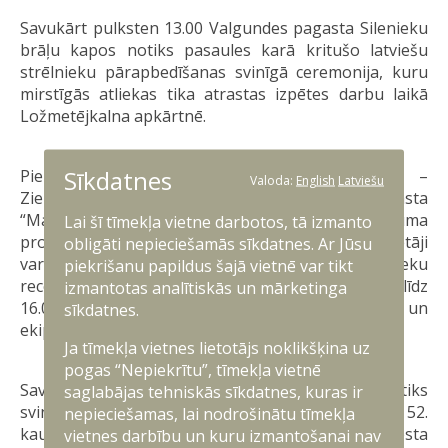
Savukārt pulksten 13.00 Valgundes pagasta Silenieku
brāļu kapos notiks pasaules karā kritušo latviešu
strēlnieku pārapbedīšanas svinīgā ceremonija, kuru
mirstīgās atliekas tika atrastas izpētes darbu laikā
Ložmetējkalna apkārtnē.
Sīkdatnes
Piemiņas pasākumu centrālajā norises vietā –
Valoda:
English
Latviešu
Ziemassvētku kauju muzejā Valgundes pagasta
“Mangaļos” – plānota plaša atceres pasākuma
Lai šī tīmekļa vietne darbotos, tā izmanto
programma. No pulksten 11.00 līdz 16.00 apmeklētāji
obligāti nepieciešamās sīkdatnes. Ar Jūsu
varēs baudīt tēju, kas gatavota pēc strēlnieku
piekrišanu papildus šajā vietnē var tikt
receptes uz ugunskura, bet no pulksten 12.00 lı̄dz
izmantotas analītiskās un mārketinga
16.00 būs aplūkojama Latvijas armijas bruņojuma un
sīkdatnes.
ekipējuma izstādē.
Ja tīmekļa vietnes lietotājs noklikšķina uz
pogas “Nepiekrītu”, tīmekļa vietnē
Savukārt no pulksten 15.20 muzeja teritorijā notiks
saglabājas tehniskās sīkdatnes, kuras ir
svinīgais jaunsargu solījums un Zemessardzes 52.
nepieciešamas, lai nodrošinātu tīmekļa
kaujas atbalsta bataljona zemessargu zvēresta
vietnes darbību un kuru izmantošanai nav