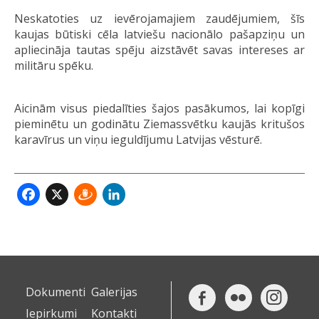
Neskatoties uz ievērojamajiem zaudējumiem, šīs
kaujas būtiski cēla latviešu nacionālo pašapziņu un
apliecināja tautas spēju aizstāvēt savas intereses ar
militāru spēku.
Aicinām visus piedalīties šajos pasākumos, lai kopīgi
pieminētu un godinātu Ziemassvētku kaujās kritušos
karavīrus un viņu ieguldījumu Latvijas vēsturē.
Facebook
X
Draugiem
LinkedIn
Dokumenti
Galerijas
Iepirkumi
Kontakti