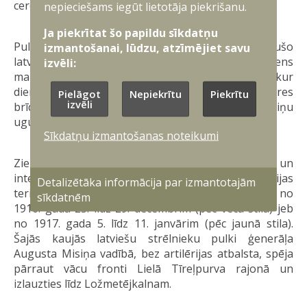
ceremonija.
nepieciešams iegūt lietotāja piekrišanu.
Ja piekrītat šo papildu sīkdatņu
Pulksten 16.00, godinot Ziemassvētku kaujās kritušo
izmantošanai, lūdzu, atzīmējiet savu
latviešu karavīru varonību, notiks lāpu gājiens
izvēli:
maršrutā no “Mangal̦iem” līdz Ložmetējkalnam, kur
dienas noslēgumā pulksten 17.30 notiks atceres
Pielāgot
Nepiekrītu
Piekrītu
izvēli
brīdis. Tradicionāli Ložmetējkalnā tiks iedegti atmiņu
ugunskuri un būs iespēja baudīt karstu tēju.
Sīkdatņu izmantošanas noteikumi
Ziemassvētku kaujas bija vienas no lielākajām un
intensīvākajām kaujām, kas norisinājās Latvijas
Detalizētāka informācija par izmantotajām
teritorijā Pirmā pasaules kara laikā. Tās notika no
sīkdatnēm
1916. gada 23. līdz 29. decembrim (pēc vecā stila) jeb
no 1917. gada 5. līdz 11. janvārim (pēc jaunā stila).
Šajās kaujās latviešu strēlnieku pulki ģenerāļa
Augusta Misiņa vadībā, bez artilērijas atbalsta, spēja
pārraut vācu fronti Lielā Tīreļpurva rajonā un
izlauzties līdz Ložmetējkalnam.