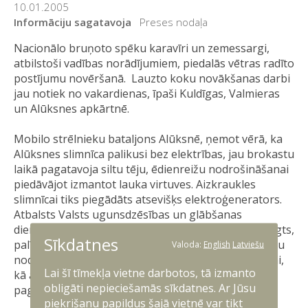
10.01.2005
Informāciju sagatavoja
Preses nodaļa
Nacionālo bruņoto spēku karavīri un zemessargi,
atbilstoši vadības norādījumiem, piedalās vētras radīto
postījumu novēršanā. Lauzto koku novākšanas darbi
jau notiek no vakardienas, īpaši Kuldīgas, Valmieras
un Alūksnes apkārtnē.
Mobilo strēlnieku bataljons Alūksnē, ņemot vērā, ka
Alūksnes slimnīca palikusi bez elektrības, jau brokastu
laikā pagatavoja siltu tēju, ēdienreižu nodrošināšanai
piedāvājot izmantot lauka virtuves. Aizkraukles
slimnīcai tiks piegādāts atsevišķs elektroģenerators.
Atbalsts Valsts ugunsdzēsības un glābšanas
dienestam, Lattelekom un Latvenergo jau tiek sniegts,
Sīkdatnes
palīdzot novākt kritušus kokus un ar cilvēku resursu
Valoda:
English
Latviešu
nodrošināšanu elektrolīniju attīrīšanai un labošanai,
Lai šī tīmekļa vietne darbotos, tā izmanto
kā arī pārvietojamu elektroģeneratoru piegādei
obligāti nepieciešamās sīkdatnes. Ar Jūsu
pagaidu telefonsakaru atjaunošanai.
piekrišanu papildus šajā vietnē var tikt