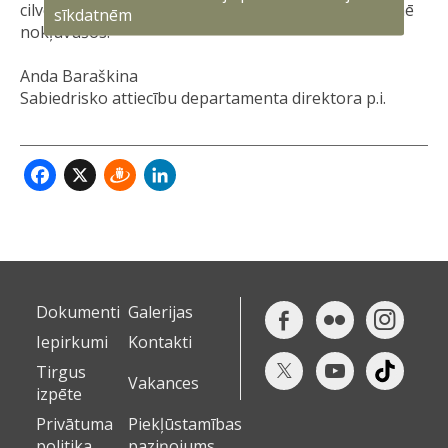
cilvēka bezatbildības dēļ var nepagūt izglābt nelaimē
sīkdatnēm
nokļuvušos.
Anda Baraškina
Sabiedrisko attiecību departamenta direktora p.i.
Facebook
X
Draugiem
LinkedIn
Dokumenti
Galerijas
Iepirkumi
Kontakti
Tirgus
Vakances
izpēte
Privātuma
Piekļūstamības
politika
paziņojums