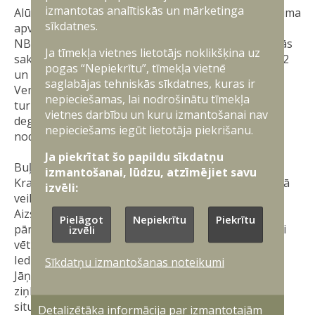
izmantotas analītiskās un mārketinga
Alūksnes, Madonas, Jēkabpils, Aizkraukles un Tukuma
sīkdatnes.
apvidū ir apgrūtinātas sazināšanās iespējas, tāpēc
NBS, izmantojot militāro sakaru kanālus, nodrošinās
Ja tīmekļa vietnes lietotājs noklikšķina uz
sakarus starp glābšanas dienesta telefona līniju 112
pogas “Nepiekrītu”, tīmekļa vietnē
un vietējām slimnīcām.
saglabājas tehniskās sīkdatnes, kuras ir
Ventspilī ir ierobežota elektrības padeve, tāpēc arī
nepieciešamas, lai nodrošinātu tīmekļa
turp tiks nosūtīts elektroģenerators un mašīna ar
vietnes darbību un kuru izmantošanai nav
degvielu tā darbināšanai un glābšanas darbu
nepieciešams iegūt lietotāja piekrišanu.
nodrošināšanai.
Ja piekrītat šo papildu sīkdatņu
Buļļupē un Mangaļsalā nepārtraukti patrulēs divi
izmantošanai, lūdzu, atzīmējiet savu
Krasta apsardzes kuģi, lai nepieciešamības gadījumā
izvēli:
veiktu evakuācijas darbus.
Aizsardzības ministrs Einars Repše koordinē un
Pielāgot
Nepiekrītu
Piekrītu
pārrauga Nacionālo bruņoto spēku resursu iesaisti
izvēli
vētras izraisīto postījumu novēršanai.
Iedzīvotāji tiek lūgti neizraisīt liekas riska situācijas.
Sīkdatņu izmantošanas noteikumi
Jāņem vērā, ka glābšanas darbus ļoti apgrūtina
ziņkārīgi un bezatbildīgi cilvēki, īpaši, ja ārkārtas
situācijas ir izraisītas viņu pašu vainas dēļ un kāda
Detalizētāka informācija par izmantotajām