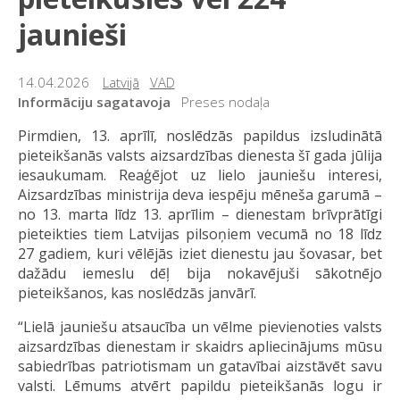
jaunieši
14.04.2026
Latvijā
VAD
Informāciju sagatavoja
Preses nodaļa
Pirmdien, 13. aprīlī, noslēdzās papildus izsludinātā
pieteikšanās valsts aizsardzības dienesta šī gada jūlija
iesaukumam. Reaģējot uz lielo jauniešu interesi,
Aizsardzības ministrija deva iespēju mēneša garumā –
no 13. marta līdz 13. aprīlim – dienestam brīvprātīgi
pieteikties tiem Latvijas pilsoņiem vecumā no 18 līdz
27 gadiem, kuri vēlējās iziet dienestu jau šovasar, bet
dažādu iemeslu dēļ bija nokavējuši sākotnējo
pieteikšanos, kas noslēdzās janvārī.
“Lielā jauniešu atsaucība un vēlme pievienoties valsts
aizsardzības dienestam ir skaidrs apliecinājums mūsu
sabiedrības patriotismam un gatavībai aizstāvēt savu
valsti. Lēmums atvērt papildu pieteikšanās logu ir