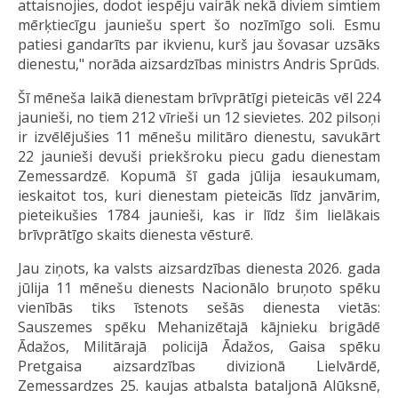
attaisnojies, dodot iespēju vairāk nekā diviem simtiem
mērķtiecīgu jauniešu spert šo nozīmīgo soli. Esmu
patiesi gandarīts par ikvienu, kurš jau šovasar uzsāks
dienestu," norāda aizsardzības ministrs Andris Sprūds.
Šī mēneša laikā dienestam brīvprātīgi pieteicās vēl 224
jaunieši, no tiem 212 vīrieši un 12 sievietes. 202 pilsoņi
ir izvēlējušies 11 mēnešu militāro dienestu, savukārt
22 jaunieši devuši priekšroku piecu gadu dienestam
Zemessardzē. Kopumā šī gada jūlija iesaukumam,
ieskaitot tos, kuri dienestam pieteicās līdz janvārim,
pieteikušies 1784 jaunieši, kas ir līdz šim lielākais
brīvprātīgo skaits dienesta vēsturē.
Jau ziņots, ka valsts aizsardzības dienesta 2026. gada
jūlija 11 mēnešu dienests Nacionālo bruņoto spēku
vienībās tiks īstenots sešās dienesta vietās:
Sauszemes spēku Mehanizētajā kājnieku brigādē
Ādažos, Militārajā policijā Ādažos, Gaisa spēku
Pretgaisa aizsardzības divizionā Lielvārdē,
Zemessardzes 25. kaujas atbalsta bataljonā Alūksnē,