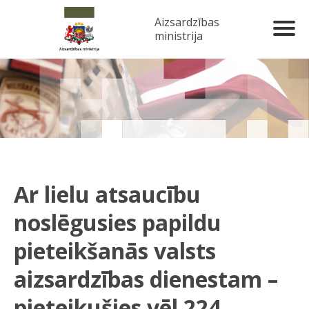
Aizsardzības
ministrija
Ar lielu atsaucību
noslēgusies papildu
pieteikšanās valsts
aizsardzības dienestam –
pieteikušies vēl 224