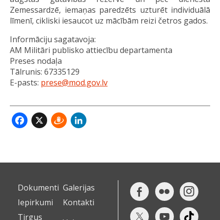
Zemessardzē, iemaņas paredzēts uzturēt individuālā
līmenī, cikliski iesaucot uz mācībām reizi četros gados.
Informāciju sagatavoja:
AM Militāri publisko attiecību departamenta
Preses nodaļa
Tālrunis: 67335129
E-pasts:
prese@mod.gov.lv
Facebook
X
Draugiem
LinkedIn
Dokumenti
Galerijas
Iepirkumi
Kontakti
Tirgus