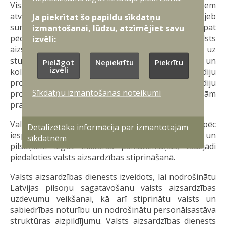
Visi valsts aizsardzības dienesta karavīri saņem
atvaļināšanās kompensāciju – 1100 eiro neto jeb
Ja piekrītat šo papildu sīkdatņu
summa, ko dienesta veicējs saņems “uz rokas”. Tāpat
izmantošanai, lūdzu, atzīmējiet savu
pēc dienesta sekmīgas noslēgšanas brīvprātīgie valsts
izvēli:
aizsardzības dienesta karavīri var pretendēt uz
studijām budžeta vietās valsts augstskolās un
Pielāgot
Nepiekrītu
Piekrītu
izvēli
koledžās klātienes un neklātienes studiju
programmās, ja tie atbildīs augstskolas un studiju
Sīkdatņu izmantošanas noteikumi
programmas uzņemšanas noteikumu minimālajām
prasībām.
Valsts aizsardzības dienests paredz iesaistīt pēc
Detalizētāka informācija par izmantotajām
iespējas lielāku sabiedrības daļu valsts aizsardzībā un
sīkdatnēm
pilsoņiem iegūt militārās pamatiemaņas, tādējādi
piedaloties valsts aizsardzības stiprināšanā.
Valsts aizsardzības dienests izveidots, lai nodrošinātu
Latvijas pilsoņu sagatavošanu valsts aizsardzības
uzdevumu veikšanai, kā arī stiprinātu valsts un
sabiedrības noturību un nodrošinātu personālsastāva
struktūras aizpildījumu. Valsts aizsardzības dienests