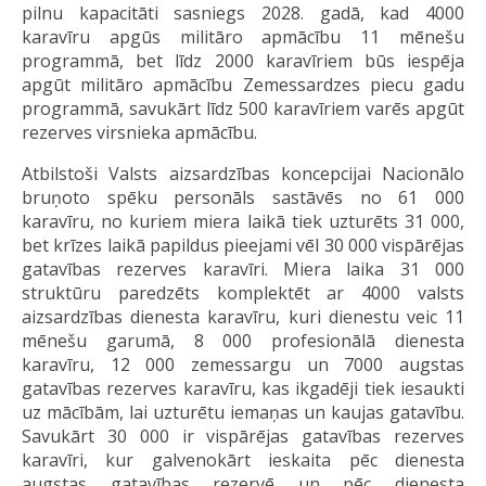
pilnu kapacitāti sasniegs 2028. gadā, kad 4000
karavīru apgūs militāro apmācību 11 mēnešu
programmā, bet līdz 2000 karavīriem būs iespēja
apgūt militāro apmācību Zemessardzes piecu gadu
programmā, savukārt līdz 500 karavīriem varēs apgūt
rezerves virsnieka apmācību.
Atbilstoši Valsts aizsardzības koncepcijai Nacionālo
bruņoto spēku personāls sastāvēs no 61 000
karavīru, no kuriem miera laikā tiek uzturēts 31 000,
bet krīzes laikā papildus pieejami vēl 30 000 vispārējas
gatavības rezerves karavīri. Miera laika 31 000
struktūru paredzēts komplektēt ar 4000 valsts
aizsardzības dienesta karavīru, kuri dienestu veic 11
mēnešu garumā, 8 000 profesionālā dienesta
karavīru, 12 000 zemessargu un 7000 augstas
gatavības rezerves karavīru, kas ikgadēji tiek iesaukti
uz mācībām, lai uzturētu iemaņas un kaujas gatavību.
Savukārt 30 000 ir vispārējas gatavības rezerves
karavīri, kur galvenokārt ieskaita pēc dienesta
augstas gatavības rezervē un pēc dienesta