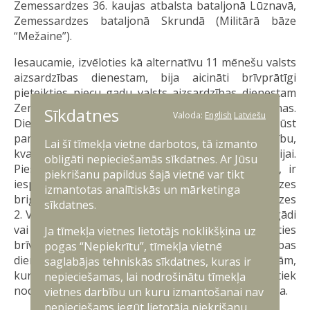
Zemessardzes 36. kaujas atbalsta bataljonā Lūznavā,
Zemessardzes bataljonā Skrundā (Militārā bāze
“Mežaine”).
Iesaucamie, izvēloties kā alternatīvu 11 mēnešu valsts
aizsardzības dienestam, bija aicināti brīvprātīgi
pieteikties piecu gadu valsts aizsardzības dienestam
Zemessardzē, kas ikgadēji jāpilda vismaz 28 dienas.
Sīkdatnes
Valoda:
English
Latviešu
Dienesta laikā Zemessardzē karavīri apgūst
pamatapmācības kursu, kolektīvo apmācību,
Lai šī tīmekļa vietne darbotos, tā izmanto
kvalifikācijas kursus atbilstoši militārajai specializācijai.
obligāti nepieciešamās sīkdatnes. Ar Jūsu
Piesakoties piecu gadu dienestam Zemessardzē, ir
piekrišanu papildus šajā vietnē var tikt
iespēja izvēlēties dzīvesvietai tuvāko Zemessardzes
izmantotas analītiskās un mārketinga
brigādi: Zemessardzes 1. Rīgas brigādi, Zemessardzes
sīkdatnes.
2. Vidzemes brigādi, Zemessardzes 3. Latgales brigādi
vai Zemessardzes 4. Kurzemes brigādi. Piesakoties
Ja tīmekļa vietnes lietotājs noklikšķina uz
brīvprātīgi šim dienesta veidam, valsts aizsardzības
pogas “Nepiekrītu”, tīmekļa vietnē
dienesta karavīrs saņem kompensāciju par dienām,
saglabājas tehniskās sīkdatnes, kuras ir
kurās tiek pildīts dienests, kā arī šajās dienās tiek
nepieciešamas, lai nodrošinātu tīmekļa
nodrošināta ēdināšana vai uzturdevas kompensācija.
vietnes darbību un kuru izmantošanai nav
nepieciešams iegūt lietotāja piekrišanu.