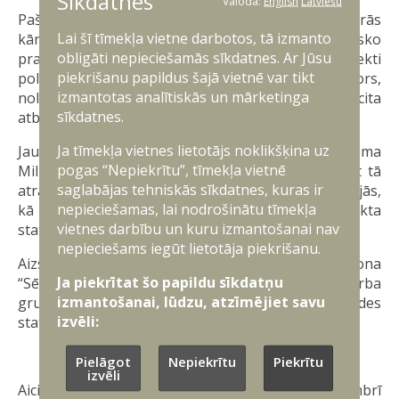
Sīkdatnes
Valoda:
English
Latviešu
Pašlaik tiek strādāts pie poligona attīstības otrās
Lai šī tīmekļa vietne darbotos, tā izmanto
kārtas infrastruktūras izbūves plāna un tehnisko
obligāti nepieciešamās sīkdatnes. Ar Jūsu
prasību noteikšanas. Galvenie plānotie objekti
piekrišanu papildus šajā vietnē var tikt
poligona izveides otrajā kārtā būs manevru koridors,
izmantotas analītiskās un mārketinga
noliktavas, kazarmas, ēdnīca, medicīnas centrs un cita
sīkdatnes.
atbalsta infrastruktūra.
Ja tīmekļa vietnes lietotājs noklikšķina uz
Jau ziņots, ka 2023. gada 22. jūnijā Saeima pieņēma
pogas “Nepiekrītu”, tīmekļa vietnē
Militārā poligona “Sēlija” izveides likumu, nosakot tā
saglabājas tehniskās sīkdatnes, kuras ir
atrašanos Jēkabpils un Aizkraukles novadu teritorijās,
nepieciešamas, lai nodrošinātu tīmekļa
kā arī piešķirot tam nacionālo interešu objekta
vietnes darbību un kuru izmantošanai nav
statusu.
nepieciešams iegūt lietotāja piekrišanu.
Aizsardzības ministrija ir izveidojusi militārā poligona
Ja piekrītat šo papildu sīkdatņu
“Sēlija” attīstībai veltītu starpinstitucionālu darba
izmantošanai, lūdzu, atzīmējiet savu
grupu, kurā regulāri tiek apspriests poligona izveides
izvēli:
statuss un plānotie darbi.
Plašsaziņas līdzekļu pārstāvju ievērībai!
Pielāgot
Nepiekrītu
Piekrītu
izvēli
Aicinām plašsaziņas līdzekļu pārstāvjus 15. novembrī