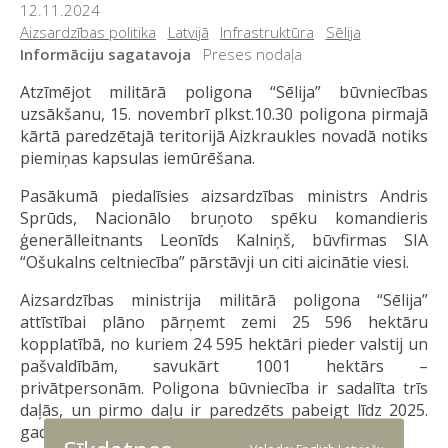
12.11.2024
Aizsardzības politika
Latvijā
Infrastruktūra
Sēlija
Informāciju sagatavoja
Preses nodaļa
Atzīmējot militārā poligona “Sēlija” būvniecības
uzsākšanu, 15. novembrī plkst.10.30 poligona pirmajā
kārtā paredzētajā teritorijā Aizkraukles novadā notiks
piemiņas kapsulas iemūrēšana.
Pasākumā piedalīsies aizsardzības ministrs Andris
Sprūds, Nacionālo bruņoto spēku komandieris
ģenerālleitnants Leonīds Kalniņš, būvfirmas SIA
“Ošukalns celtniecība” pārstāvji un citi aicinātie viesi.
Aizsardzības ministrija militārā poligona “Sēlija”
attīstībai plāno pārņemt zemi 25 596 hektāru
kopplatībā, no kuriem 24 595 hektāri pieder valstij un
pašvaldībām, savukārt 1001 hektārs –
privātpersonām. Poligona būvniecība ir sadalīta trīs
daļās, un pirmo daļu ir paredzēts pabeigt līdz 2025.
gada beigām.