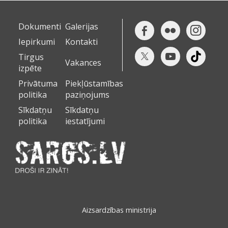
Dokumenti
Galerijas
Iepirkumi
Kontakti
Tirgus
Vakances
izpēte
Privātuma
Piekļūstamības
politika
paziņojums
Sīkdatņu
Sīkdatņu
politika
iestatījumi
Aizsardzības ministrija