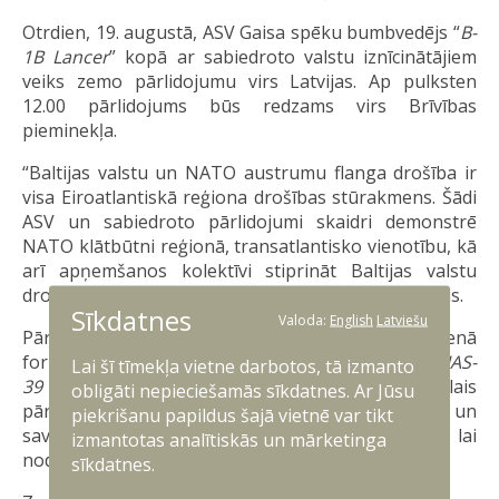
Otrdien, 19. augustā, ASV Gaisa spēku bumbvedējs “
B-
1B Lancer
” kopā ar sabiedroto valstu iznīcinātājiem
veiks zemo pārlidojumu virs Latvijas. Ap pulksten
12.00 pārlidojums būs redzams virs Brīvības
pieminekļa.
“Baltijas valstu un NATO austrumu flanga drošība ir
visa Eiroatlantiskā reģiona drošības stūrakmens. Šādi
ASV un sabiedroto pārlidojumi skaidri demonstrē
NATO klātbūtni reģionā, transatlantisko vienotību, kā
arī apņemšanos kolektīvi stiprināt Baltijas valstu
drošību,” uzsver aizsardzības ministrs Andris Sprūds.
Sīkdatnes
Valoda:
English
Latviešu
Pārlidojuma laikā ASV bumbvedējs lidos vienā
formācijā ar Ungārijas un Zviedrijas Gaisa spēku “
JAS-
Lai šī tīmekļa vietne darbotos, tā izmanto
39 Gripen
” iznīcinātājiem. Šis daudznacionālais
obligāti nepieciešamās sīkdatnes. Ar Jūsu
pārlidojums uzsver Sabiedroto saliedētību un
piekrišanu papildus šajā vietnē var tikt
savstarpēju gaisa spēku operāciju koordināciju, lai
izmantotas analītiskās un mārketinga
nodrošinātu reģionālo drošību.
sīkdatnes.