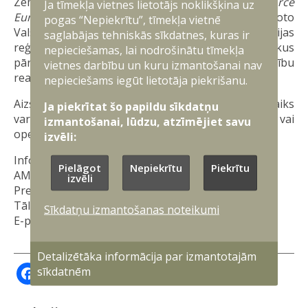
Zemais pārlidojums ir daļa no “
Bomber Task Force
Ja tīmekļa vietnes lietotājs noklikšķina uz
Europe
” misijas, kas pastiprina Amerikas Savienoto
pogas “Nepiekrītu”, tīmekļa vietnē
Valstu apņemšanos nodrošināt drošību Baltijas
saglabājas tehniskās sīkdatnes, kuras ir
reģionā un visā NATO austrumu flangā. Vienlaikus
nepieciešamas, lai nodrošinātu tīmekļa
pārlidojums demonstrē NATO vienotību un gatavību
vietnes darbību un kuru izmantošanai nav
reaģēt uz jebkādiem izaicinājumiem.
nepieciešams iegūt lietotāja piekrišanu.
Aizsardzības ministrija informē, ka pārlidojuma laiks
Ja piekrītat šo papildu sīkdatņu
var mainīties atkarībā no laika apstākļiem vai
izmantošanai, lūdzu, atzīmējiet savu
operatīvajām prasībām.
izvēli:
Informāciju sagatavoja:
Pielāgot
Nepiekrītu
Piekrītu
AM Militāri publisko attiecību departamenta
izvēli
Preses nodaļa
Tālrunis: 67335093
Sīkdatņu izmantošanas noteikumi
E-pasts:
prese@mod.gov.lv
Detalizētāka informācija par izmantotajām
Facebook
X
Draugiem
LinkedIn
sīkdatnēm