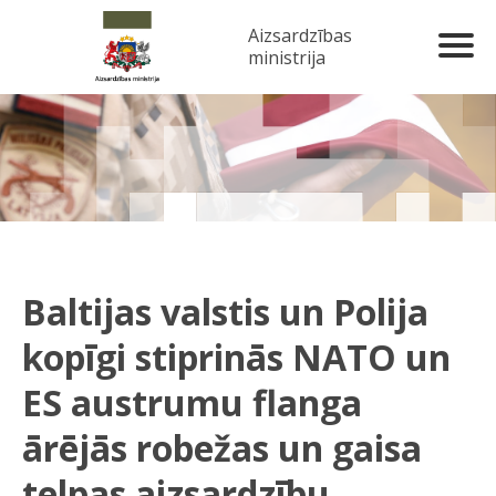
Aizsardzības
ministrija
Baltijas valstis un Polija
kopīgi stiprinās NATO un
ES austrumu flanga
ārējās robežas un gaisa
telpas aizsardzību