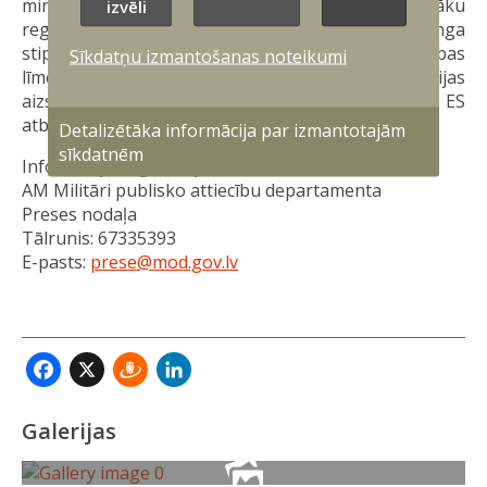
ministri tikšanās noslēgumā vienojās par turpmāku
izvēli
regulāru sadarbību alianses austruma flanga
stiprināšanai gan ekspertu, gan politiskās vadības
Sīkdatņu izmantošanas noteikumi
līmenī, kā arī par konkrētu ceļa karti Baltijas
aizsardzības līnijas izveidei, piesaistot NATO un ES
atbalstu.
Detalizētāka informācija par izmantotajām
sīkdatnēm
Informāciju sagatavoja:
AM Militāri publisko attiecību departamenta
Preses nodaļa
Tālrunis: 67335393
E-pasts:
prese@mod.gov.lv
Facebook
X
Draugiem
LinkedIn
Galerijas