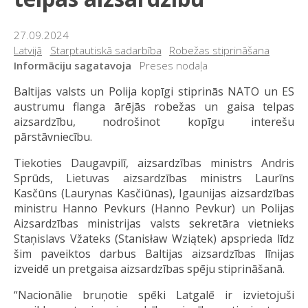
27.09.2024
Latvijā
Starptautiskā sadarbība
Robežas stiprināšana
Informāciju sagatavoja
Preses nodaļa
Baltijas valsts un Polija kopīgi stiprinās NATO un ES
austrumu flanga ārējās robežas un gaisa telpas
aizsardzību, nodrošinot kopīgu interešu
pārstāvniecību.
Tiekoties Daugavpilī, aizsardzības ministrs Andris
Sprūds, Lietuvas aizsardzības ministrs Laurīns
Kasčūns (Laurynas Kasčiūnas), Igaunijas aizsardzības
ministru Hanno Pevkurs (Hanno Pevkur) un Polijas
Aizsardzības ministrijas valsts sekretāra vietnieks
Staņislavs Vžateks (Stanisław Wziątek) apsprieda līdz
šim paveiktos darbus Baltijas aizsardzības līnijas
izveidē un pretgaisa aizsardzības spēju stiprināšanā.
“Nacionālie bruņotie spēki Latgalē ir izvietojuši