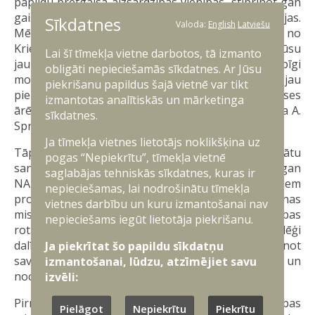
papildu pretgaisa aizsardzības vienības, stiprinot gan
gaisa telpas novērošanu, gan notriekšanas spējas.
Sīkdatnes
Valoda:
English
Latviešu
Mēs saskaramies ar nopietniem apdraudējumiem no
Krievijas un bezpilota lidaparātu izaicinājumi ir mūsu
Lai šī tīmekļa vietne darbotos, tā izmanto
jaunā realitāte. Tādēļ Baltijas reģiona valstis kopīgi
obligāti nepieciešamās sīkdatnes. Ar Jūsu
motivē NATO sabiedrotos īstenot iepriekš jau
piekrišanu papildus šajā vietnē var tikt
pieņemtos kolektīvos lēmumus stiprināt alianses
izmantotas analītiskās un mārketinga
ārējās robežas, arī gaisa telpu”, pēc tikšanās pauda A.
sīkdatnes.
Sprūds.
Ja tīmekļa vietnes lietotājs noklikšķina uz
Tāpat sanāksmes dalībnieki aizvadīja attālinātu
pogas “Nepiekrītu”, tīmekļa vietnē
sanāksmi ar NATO amatpersonām, lai pārrunātu gan
saglabājas tehniskās sīkdatnes, kuras ir
NATO finansējuma piesaistes iespējas kopīgiem
nepieciešamas, lai nodrošinātu tīmekļa
projektiem, gan Baltijas gaisa telpas patrulēšanas
vietnes darbību un kuru izmantošanai nav
misijas stiprināšanu un pretgaisa aizsardzības
nepieciešams iegūt lietotāja piekrišanu.
rotācijas modeļa ieviešanu. Savukārt Ukrainas kolēģi
dalījās praktiskā un aktuālākā pieredzē, stiprinot
Ja piekrītat šo papildu sīkdatņu
savas sauszemes robežas ar fortifikācijām un
izmantošanai, lūdzu, atzīmējiet savu
nocietinājumiem.
izvēli:
Pirmo reizi tiekoties šādā formātā, aizsardzības
Pielāgot
Nepiekrītu
Piekrītu