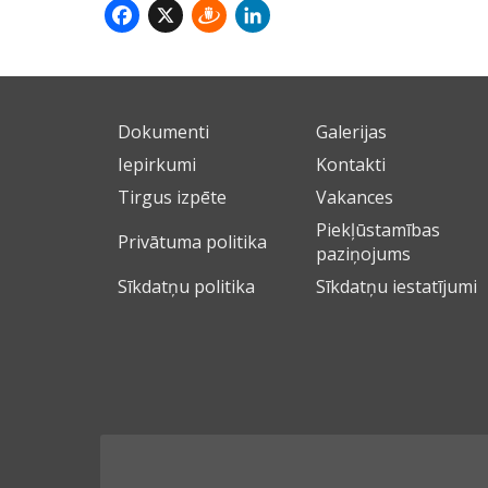
Facebook
X
Draugiem
LinkedIn
Dokumenti
Galerijas
Iepirkumi
Kontakti
Tirgus izpēte
Vakances
Piekļūstamības
Privātuma politika
paziņojums
Sīkdatņu politika
Sīkdatņu iestatījumi