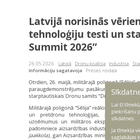
Latvijā norisinās vēri
tehnoloģiju testi un st
Summit 2026”
26.05.2026
Latvijā
Dronu koalīcija
Industrija
Sta
Informāciju sagatavoja
Preses nodaļa
Otrdien, 26. maijā, militārajā poligonā “Sēlija
paraugdemonstrējumu pasākums, savukārt tre
Sīkdatn
starptautiskais Dronu samits “Drone Summit 20
Lai šī tīmek
Militārajā poligonā “Sēlija” reālos apstākļos 
piekrišanu p
un pretdronu tehnoloģijas, pulcējot NATO
sīkdatnes.
uzņēmumus un militāros ekspertus. Pasāk
padomniece aizsardzības industrijas, inovācij
Ja tīmekļa v
Jaakkola)
, gan Aizsardzības ministrijas valsts
saglabājas t