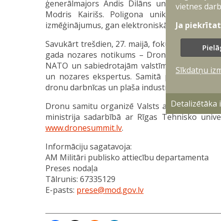
ģenerālmajors Andis Dilāns un Autonomo si
vietnes darb
Modris Kairišs. Poligona unikālā testa vid
Ja piekrīta
izmēģinājumus, gan elektroniskās karadarbības
Savukārt trešdien, 27. maijā, fokuss pārcelsies 
Pielā
gada nozares notikums – Dronu samits. Tas v
NATO un sabiedrotajām valstīm, tostarp starpt
Sīkdatņu iz
un nozares ekspertus. Samitā plānotas paneļd
dronu darbnīcas un plaša industrijas izstāde.
Detalizētāka
Dronu samitu organizē Valsts aizsardzības loģ
ministrija sadarbībā ar Rīgas Tehnisko univer
www.dronesummit.lv
.
Informāciju sagatavoja:
AM Militāri publisko attiecību departamenta
Preses nodaļa
Tālrunis: 67335129
E-pasts:
prese@mod.gov.lv