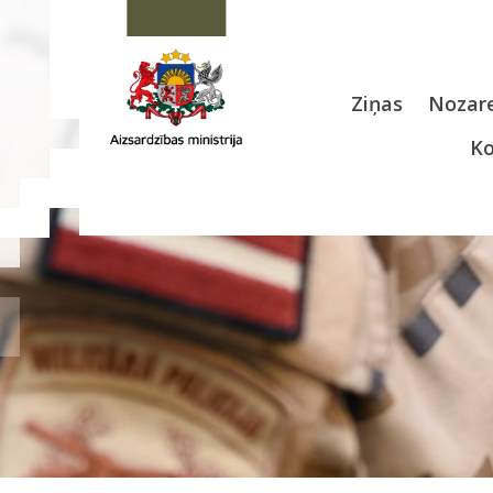
Ziņas
Nozare
Ko