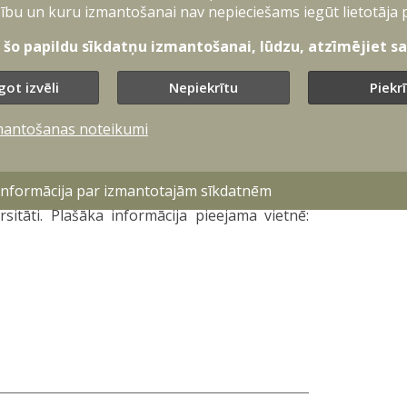
stēmu kompetences centra vadītājs majors
ību un kuru izmantošanai nav nepieciešams iegūt lietotāja 
e ļauj veikt gan ātrgaitas pārtvērējdronu
t šo papildu sīkdatņu izmantošanai, lūdzu, atzīmējiet sav
 eksperimentus atklātā apvidū.
uz galvaspilsētu, kur norisināsies galvenais šī
got izvēli
Nepiekrītu
Piekr
ienuviet pulcēs līdz pat 2000 dalībnieku no
autiskās Dronu koalīcijas politiskos līderus
mantošanas noteikumi
iskusijas, uzņēmēju sadarbības aktivitātes,
 informācija par izmantotajām sīkdatnēm
istikas un iepirkumu centrs un Aizsardzības
sitāti. Plašāka informācija pieejama vietnē: