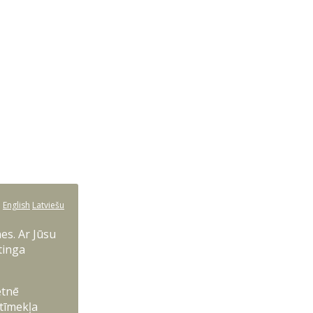
:
English
Latviešu
es. Ar Jūsu
tinga
etnē
 tīmekļa