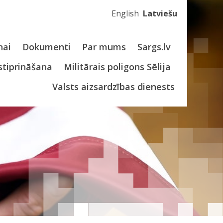
English
Latviešu
nai
Dokumenti
Par mums
Sargs.lv
stiprināšana
Militārais poligons Sēlija
Valsts aizsardzības dienests