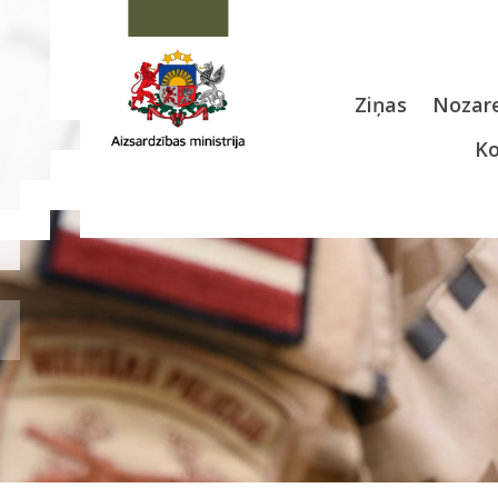
Ziņas
Nozare
Ko