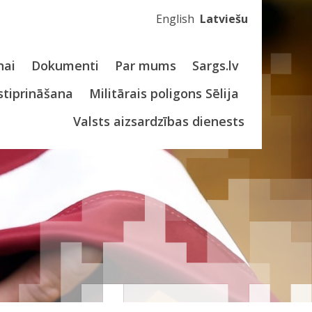
English
Latviešu
nai
Dokumenti
Par mums
Sargs.lv
stiprināšana
Militārais poligons Sēlija
Valsts aizsardzības dienests