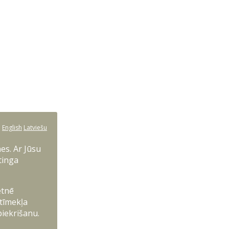
:
English
Latviešu
es. Ar Jūsu
tinga
etnē
 tīmekļa
piekrišanu.