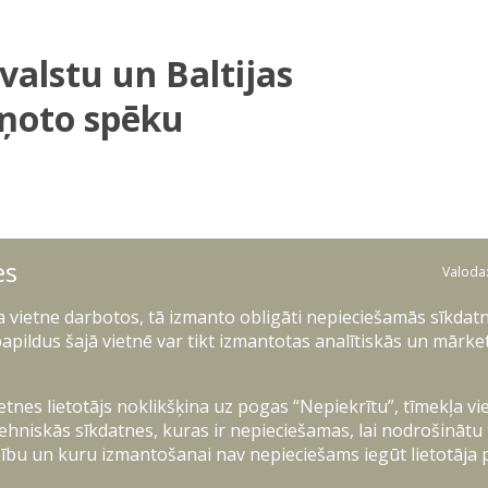
valstu un Baltijas
uņoto spēku
es
Valoda
istru sanāksmes laikā aizsardzības ministrs
Baltijas valstu saprašanās memorandu par
ļa vietne darbotos, tā izmanto obligāti nepieciešamās sīkdatn
. Iniciatīvas mērķis ir nodrošināt Ukrainas
apildus šajā vietnē var tikt izmantotas analītiskās un mārke
brigādes līmenī, tādējādi stiprinot Ukrainas
ietnes lietotājs noklikšķina uz pogas “Nepiekrītu”, tīmekļa vi
aunija, Somija, Islande, Latvija, Lietuva,
ehniskās sīkdatnes, kuras ir nepieciešamas, lai nodrošinātu
tīva paredz ciešu sadarbību gan politiskā, gan
ību un kuru izmantošanai nav nepieciešams iegūt lietotāja 
ektīvu koordināciju starp dalībvalstīm.