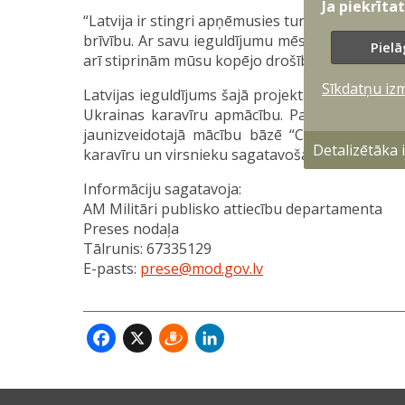
Ja piekrīta
“Latvija ir stingri apņēmusies turpināt praktisk
brīvību. Ar savu ieguldījumu mēs ne tikai palīd
Pielā
arī stiprinām mūsu kopējo drošību Baltijas reģi
Sīkdatņu iz
Latvijas ieguldījums šajā projektā ietver 42 br
Ukrainas karavīru apmācību. Papildus tam no
jaunizveidotajā mācību bāzē “Camp Jomsborg”
Detalizētāka
karavīru un virsnieku sagatavošana Ziemeļvalst
Informāciju sagatavoja:
AM Militāri publisko attiecību departamenta
Preses nodaļa
Tālrunis: 67335129
E-pasts:
prese@mod.gov.lv
Facebook
X
Draugiem
LinkedIn