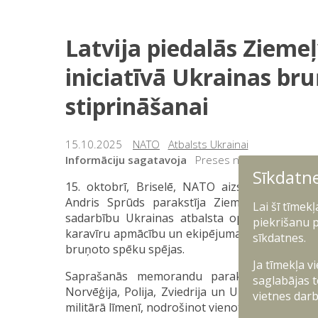
Latvija piedalās Ziemeļ
iniciatīvā Ukrainas br
stiprināšanai
15.10.2025
NATO
Atbalsts Ukrainai
Informāciju sagatavoja
Preses nodaļa
Sīkdatn
15. oktobrī, Briselē, NATO aizsardzības min
Andris Sprūds parakstīja Ziemeļvalstu un 
Lai šī tīmek
sadarbību Ukrainas atbalsta operācijā “Legio”
piekrišanu p
karavīru apmācību un ekipējuma nodrošināšanu 
sīkdatnes.
bruņoto spēku spējas.
Ja tīmekļa v
Saprašanās memorandu parakstīja Dānija, Ig
saglabājas t
Norvēģija, Polija, Zviedrija un Ukraina. Inicia
vietnes darb
militārā līmenī, nodrošinot vienotu pieeju un ef