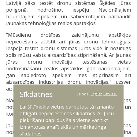
Latvijā sāks testēt dronu sistēmas Šķēdes jūras
poligonā, nodrošinot iespēju Nacionālajiem
bruņotajiem spēkiem un sabiedrotajiem pārbaudīt
jaunākās tehnoloģijas reālos apstākļos.
“Mūsdienu drošības izaicinājumu apstākļos
nepieciešams attīstīt arī jūras dronu tehnoloģijas.
Iespēja testēt dronu sistēmas jūras vidē ir nozīmīgs
solis mūsu valsts aizsardzības stiprināšanā. Ar jaunas
jūras dronu inovāciju testēšanas vietas
nodrošināšanu reālos apstākļos gan nacionālajiem,
gan sabiedroto spēkiem mēs stiprināsim arī
aizsardzības industrijas dronu inovācijas,” uzsver
aizsardzības ministrs Andris Sprūds.
Sīkdatnes
Valoda:
English
Latviešu
Nacionālie bruņotie spēki veikuši būtiskas izmaiņas
Lai šī tīmekļa vietne darbotos, tā izmanto
noteikumos, lai nodrošinātu iespēju Latvijā droši un
obligāti nepieciešamās sīkdatnes. Ar Jūsu
kontrolēti testēt militārās bezpilota sistēmas jūrā.
piekrišanu papildus šajā vietnē var tikt
Jaunie noteikumi ietver skaidri definētus drošības
izmantotas analītiskās un mārketinga
nosacījumus un pieteikšanās kārtību, kas nodrošina
sīkdatnes.