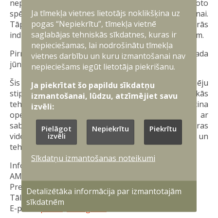
nepieciešamos apstākļus un vidi Nacionālo bruņoto
Ja tīmekļa vietnes lietotājs noklikšķina uz
spēku un sabiedroto valstu tehnoloģiju testēšanai.
pogas “Nepiekrītu”, tīmekļa vietnē
Tāpat Šķēdes jūras poligonu var izmantot arī militārās
saglabājas tehniskās sīkdatnes, kuras ir
industrijas uzņēmumu bezpilota sistēmu pārbaudēm.
nepieciešamas, lai nodrošinātu tīmekļa
Pirmie testi militārajā jūras poligonā plānoti šā gada
vietnes darbību un kuru izmantošanai nav
jūnija otrajā pusē un tie tiks organizēti periodiski.
nepieciešams iegūt lietotāja piekrišanu.
Šis ir būtisks solis Nacionālo bruņoto spēku spēju
Ja piekrītat šo papildu sīkdatņu
stiprināšanā, jo tas ļauj attīstīt un pārbaudīt jaunākās
izmantošanai, lūdzu, atzīmējiet savu
tehnoloģijas reālos apstākļos, kā arī veicina
izvēli:
operacionālo gatavību un uzlabo savietojamību ar
sabiedrotajiem. Vienlaikus testēšanas iespējas jūras
Pielāgot
Nepiekrītu
Piekrītu
izvēli
vidē paplašina Latvijas iespējas inovāciju un
tehnoloģiju jomā.
Sīkdatņu izmantošanas noteikumi
Informāciju sagatavoja:
AM Militāri publisko attiecību departamenta
Preses nodaļa
Detalizētāka informācija par izmantotajām
Tālrunis: 67335210
sīkdatnēm
E-pasts:
prese@mod.gov.lv