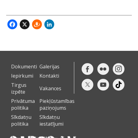
Facebook
X
Draugiem
LinkedIn
Dokumenti
Galerijas
Iepirkumi
Kontakti
Tirgus
Vakances
izpēte
Privātuma
Piekļūstamības
politika
paziņojums
Sīkdatņu
Sīkdatņu
politika
iestatījumi