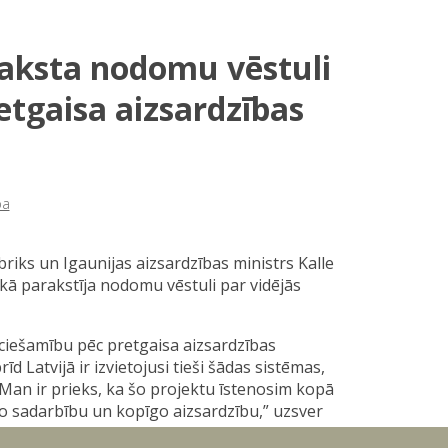
raksta nodomu vēstuli
etgaisa aizsardzības
ba
abriks un Igaunijas aizsardzības ministrs Kalle
kā parakstīja nodomu vēstuli par vidējās
.
eciešamību pēc pretgaisa aizsardzības
īd Latvijā ir izvietojusi tieši šādas sistēmas,
 Man ir prieks, ka šo projektu īstenosim kopā
ālo sadarbību un kopīgo aizsardzību,” uzsver