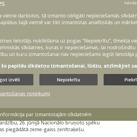
es
Valoda
ri ir gatavi paši ieguldīt aizsardzībā, tiks
tais un noteikti viena no tām valstīm, kas dos
ļa vietne darbotos, tā izmanto obligāti nepieciešamās sīkdatn
 K. Lānets, atzīstot, ka ir svarīgi tas, ka
apildus šajā vietnē var tikt izmantotas analītiskās un mārke
lstam, ir gatava dot savu ieguldījumu
ietnes lietotājs noklikšķina uz pogas “Nepiekrītu”, tīmekļa vi
kopīga iepirkuma līguma slēgšanai ar
ehniskās sīkdatnes, kuras ir nepieciešamas, lai nodrošinātu
os pasākumus, efektīvi izlietot aizsardzībai
ību un kuru izmantošanai nav nepieciešams iegūt lietotāja 
bilitāti un drošību kopumā.
t šo papildu sīkdatņu izmantošanai, lūdzu, atzīmējiet sav
vidējas darbības pretgaisa aizsardzības
joties, apzinoties spējas svarīgumu. Tāpat
 iegādē varētu tikt piesaistīti arī citi
got izvēli
Nepiekrītu
Piekr
mantošanas noteikumi
ts Latvijas militārajā drošībā, jo šādas
notriekt raķetes, ar kādām šobrīd tiek
 informācija par izmantotajām sīkdatnēm
zsardzību, 26. jūnijā Nacionālo bruņoto spēku
ijas piegādātā zeme-gaiss zenītraķešu