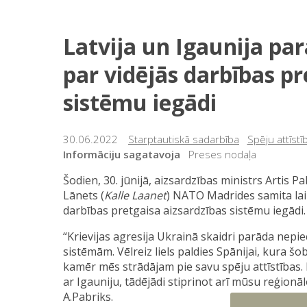
Latvija un Igaunija pa
par vidējās darbības pr
sistēmu iegādi
30.06.2022
Starptautiskā sadarbība
Spēju attīstī
Informāciju sagatavoja
Preses nodaļa
Šodien, 30. jūnijā, aizsardzības ministrs Artis P
Lānets (
Kalle Laanet
) NATO Madrides samita lai
darbības pretgaisa aizsardzības sistēmu iegādi
“Krievijas agresija Ukrainā skaidri parāda nepi
sistēmām. Vēlreiz liels paldies Spānijai, kura šobr
kamēr mēs strādājam pie savu spēju attīstības.
ar Igauniju, tādējādi stiprinot arī mūsu reģion
A.Pabriks.