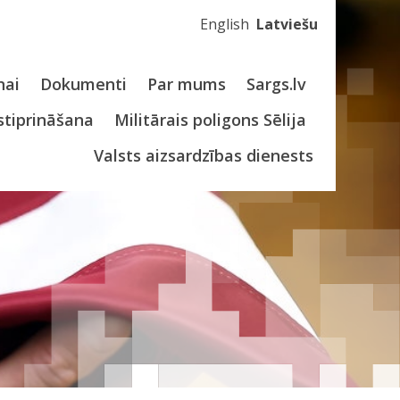
English
Latviešu
nai
Dokumenti
Par mums
Sargs.lv
stiprināšana
Militārais poligons Sēlija
Valsts aizsardzības dienests