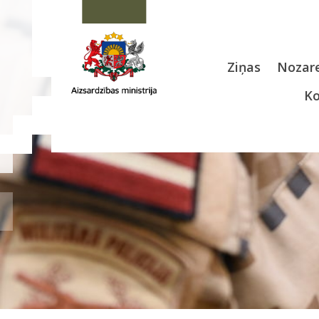
Ziņas
Nozare
Ko