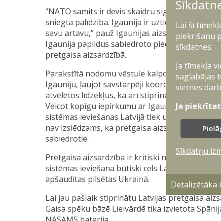
Sīkdatn
“NATO samits ir devis skaidru signālu, ka tiem, ku
sniegta palīdzība. Igaunija ir uzticams sabiedro
Lai šī tīmek
savu artavu,” pauž Igaunijas aizsardzības ministrs
piekrišanu p
Igaunija papildus sabiedroto piedāvātajam atba
sīkdatnes.
pretgaisa aizsardzībā.
Ja tīmekļa v
Parakstītā nodomu vēstule kalpos par pamatu 
saglabājas t
Igauniju, ļaujot savstarpēji koordinēt īstenojam
vietnes darb
atvēlētos līdzekļus, kā arī stiprināt reģiona sta
Ja piekrīta
Veicot kopīgu iepirkumu ar Igauniju, darbs pie 
sistēmas ieviešanas Latvijā tiek uzsākts nekavē
nav izslēdzams, ka pretgaisa aizsardzības sistēmu
Pielā
sabiedrotie.
Sīkdatņu iz
Pretgaisa aizsardzība ir kritiski nozīmīgs elemen
sistēmas ieviešana būtiski cels Latvijas spējas 
apšaudītas pilsētas Ukrainā.
Detalizētāka
Lai jau pašlaik stiprinātu Latvijas pretgaisa ai
Gaisa spēku bāzē Lielvārdē tika izvietota Spān
NASAMS baterija.