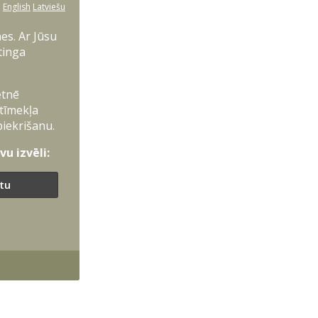
:
English
Latviešu
es. Ar Jūsu
tinga
etnē
 tīmekļa
piekrišanu.
u izvēli:
ītu