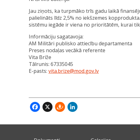
Jau ziņots, ka turpmāko trīs gadu laikā finansēj
palielināts līdz 2,5% no iekšzemes kopprodukta.
sistēmu iegāde ir viena no prioritātēm, kurai tik
Informāciju sagatavoja:
AM Militāri publisko attiecību departamenta
Preses nodaļas vecākā referente
Vita Briže
Tālrunis: 67335045
E-pasts:
vita.brize@mod.gov.lv
Facebook
X
Draugiem
LinkedIn