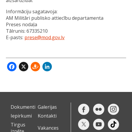
aizsardzībai.
Informāciju sagatavoja:
AM Militāri publisko attiecību departamenta
Preses nodaļa
Tālrunis: 67335210
E-pasts:
prese@mod.gov.lv
Facebook
X
Draugiem
LinkedIn
Dokumenti
Galerijas
Iepirkumi
Kontakti
Tirgus
Vakances
izpēte