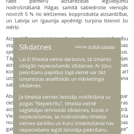
rādīt piemēru aizsardzības ieguldījumu
nodrošināšanā. Hāgas samitā sabiedrotie vienojās
novirzīt 5 % no iekšzemes kopprodukta aizsardzībai,
un Latvija un Igaunija apņēmīgi turpina īstenot šo
mērķi.
Aizsardzības ministri arī uzsvēra nepieciešamību
Sīkdatnes
stiprināt individuālās un kolektīvās aizsardzības
Valoda:
English
Latviešu
spējas, kā arī pilnībā izpildīt NATO spēju mērķus.
Tāpat amatpersonas apņēmās ieviest Baltijas
Lai šī tīmekļa vietne darbotos, tā izmanto
aizsardzības līniju, kas ir būtiska NATO aizsardzības
obligāti nepieciešamās sīkdatnes. Ar Jūsu
koncepcijas īstenošanai. Sarunās tika uzsvērta arī
piekrišanu papildus šajā vietnē var tikt
uzņemošās valsts atbalsta nodrošināšana
izmantotas analītiskās un mārketinga
sabiedrotajiem.
sīkdatnes.
Abu valstu aizsardzības ministri vienojās arī par
Ja tīmekļa vietnes lietotājs noklikšķina uz
ciešāku sadarbību kritiskās infrastruktūras
pogas “Nepiekrītu”, tīmekļa vietnē
aizsardzībā gan uz sauszemes, gan Baltijas jūrā.
saglabājas tehniskās sīkdatnes, kuras ir
Vienlaikus tika akcentēta Eiropas Savienības atbalsta
nepieciešamas, lai nodrošinātu tīmekļa
nozīme, īpaši, lai nodrošinātu Eiropas aizsardzības
vietnes darbību un kuru izmantošanai nav
gatavību līdz 2030. gadam, īstenojot “ReArm Europe”
nepieciešams iegūt lietotāja piekrišanu.