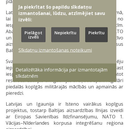
plānu.
Ja piekrītat šo papildu sīkdatņu
Latvija un Igaunija cieši sadarbojas aizsardzības jomā,
izmantošanai, lūdzu, atzīmējiet savu
lai stiprinātu drošību reģionā un atturētu Krieviju no
izvēli:
iespējas īstenot militāru agresiju pret Baltijas valstīm.
Abas valstis regulāri koordinē savas pozīcijas NATO
Pielāgot
Nepiekrītu
Piekrītu
izvēli
un Eiropas Savienībā, lai veicinātu kolektīvo
aizsardzības spēju attīstību un novirzītu resursus
Sīkdatņu izmantošanas noteikumi
Baltijas reģiona drošībai.
Svarīga sadarbības daļa ir arī nacionālo spēju
iepirkumu projektu saskaņošana, kas ļauj rast
Detalizētāka informācija par izmantotajām
iespējas kopīgiem iepirkumiem un efektīvāk izmantot
sīkdatnēm
resursus. Latvijas un Igaunijas bruņotie spēki regulāri
piedalās kopīgās militārajās mācībās un apmainās ar
pieredzi.
Latvijas un Igaunija ir īsteno vairākus kopīgus
projektus, tostarp Baltijas aizsardzības līnijas izveidi
ar Eiropas Savienības līdzfinansējumu, NATO 1.
Vācijas–Nīderlandes korpusa integrēšanu reģiona