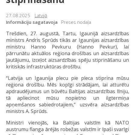
27.08.2025
Latvijā
Informāciju sagatavoja
Preses nodaļa
Trešdien, 27. augustā, Tartu, Igaunijā aizsardzības
ministrs Andris Sprūds tikās ar Igaunijas aizsardzības
ministru Hanno Pevkuru (Hanno Pevkur), lai
pārrunātu aktuālos reģiona drošības un aizsardzības
jautājumu, izceļot aizsardzības spēju stiprināšanu un
kritiskās infrastruktūras drošību.
“Latvija un Igaunija plecu pie pleca stiprina mūsu
reģiona drošību. Mēs kopīgi strādājam, lai atturētu
apdraudējumus un būvētu Baltijas aizsardzības līniju,
tā apliecinot mūsu nopietno un ilgtermiņa
apņemšanos sabiedrotajiem,” uzsvēra aizsardzības
ministrs A. Sprūds.
Ministri vienojās, ka Baltijas valstīm kā NATO
austrumu flanga ārējās robežas valstīm ir īpaši svarīgi