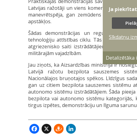
Praktiskajās demonstrācijās savus jaunākos ri
Latvijas ražotāji un viens komersants no Zvie
Ja piekrīta
manevrētspēja, gan zemūdens sistēmu spēja 
apstākļos.
Pielā
Šādas demonstrācijas un regulāra tirgus 
Sīkdatņu iz
tehnoloģiju attīstības ciklu. Tās ļauj Nacionāl
atgriezenisko saiti izstrādātājiem, savukārt i
militārajām vajadzībām.
Detalizētāka
Jau ziņots, ka Aizsardzības ministrija ir noslē
Latvijā ražotu bezpilota sauszemes sist
Nacionālajos bruņotajos spēkos. Līdzīgus sada
gan uz citiem bezpilota sauszemes sistēmu attī
autonomo sistēmu izstrādātājiem. Šāda pieeja 
bezpilota vai autonomo sistēmu kategorijās, ku
tirgus izpētes, demonstrāciju un līguma sarunu
Facebook
X
Draugiem
LinkedIn