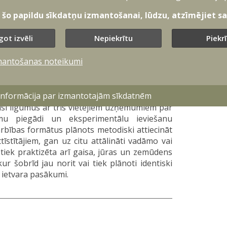
sinājumus prezentēja pieci uzņēmumi – četri
drijas. Tika demonstrēta gan virsūdens dronu
t šo papildu sīkdatņu izmantošanai, lūdzu, atzīmējiet sav
veikt izpēti un datu ieguvi mainīgos jūras
got izvēli
Nepiekrītu
Piekr
izpēte nodrošina caurskatāmu un efektīvu
mantošanas noteikumi
o bruņoto spēku speciālistiem sniegt tūlītēju
ndustrijai – pielāgot savus produktus reālām
 informācija par izmantotajām sīkdatnēm
gusi līgumus ar trīs vietējiem uzņēmumiem par
ēmu piegādi un eksperimentālu ieviešanu
rbības formātus plānots metodiski attiecināt
stītājiem, gan uz citu attālināti vadāmo vai
tiek praktizēta arī gaisa, jūras un zemūdens
r šobrīd jau norit vai tiek plānoti identiski
 ietvara pasākumi.