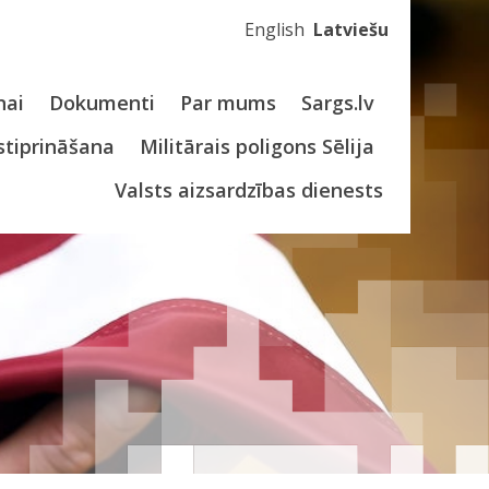
English
Latviešu
nai
Dokumenti
Par mums
Sargs.lv
stiprināšana
Militārais poligons Sēlija
Valsts aizsardzības dienests