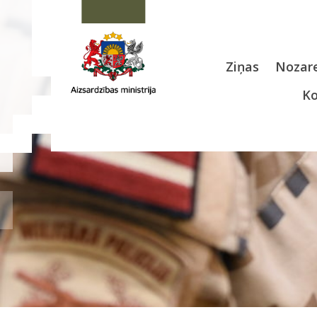
Ziņas
Nozare
Ko