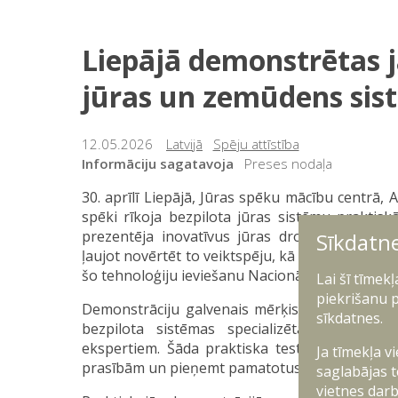
Liepājā demonstrētas 
jūras un zemūdens sis
12.05.2026
Latvijā
Spēju attīstība
Informāciju sagatavoja
Preses nodaļa
30. aprīlī Liepājā, Jūras spēku mācību centrā, 
spēki rīkoja bezpilota jūras sistēmu praktisk
prezentēja inovatīvus jūras dronus, tostar
Sīkdatn
ļaujot novērtēt to veiktspēju, kā arī identificē
šo tehnoloģiju ieviešanu Nacionālajos bruņotaj
Lai šī tīmek
piekrišanu p
Demonstrāciju galvenais mērķis bija sniegt ko
sīkdatnes.
bezpilota sistēmas specializētā vidē, ci
ekspertiem. Šāda praktiska testēšana ļauj izv
Ja tīmekļa v
prasībām un pieņemt pamatotus lēmums par to
saglabājas t
vietnes darb