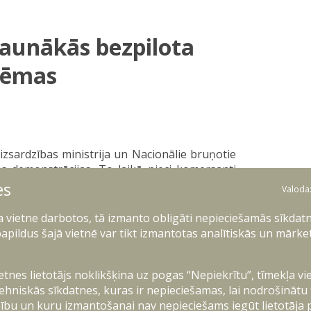
jaunākās bezpilota
tēmas
Aizsardzības ministrija un Nacionālie bruņotie
ās demonstrācijas. To laikā pieci komersanti
p virsūdens un zemūdens dronu risinājumus,
es
Valoda
t iespējamos uzlabojumus, lai nākotnē veicinātu
os spēkos.
ļa vietne darbotos, tā izmanto obligāti nepieciešamās sīkdatn
apildus šajā vietnē var tikt izmantotas analītiskās un mārke
mersantiem iespēju testēt savas izstrādātās
ešā sadarbībā ar Nacionālo bruņoto spēku
ērtēt tehnoloģiju atbilstību operacionālajām
ietnes lietotājs noklikšķina uz pogas “Nepiekrītu”, tīmekļa vi
 turpmāku integrēšanu bruņotajos spēkos.
ehniskās sīkdatnes, kuras ir nepieciešamas, lai nodrošinātu
ību un kuru izmantošanai nav nepieciešams iegūt lietotāja 