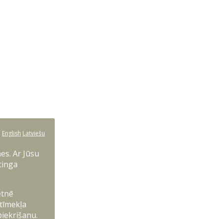
:
English
Latviešu
es. Ar Jūsu
tinga
etnē
 tīmekļa
piekrišanu.