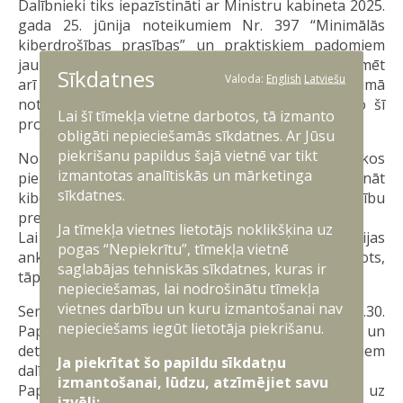
Dalībnieki tiks iepazīstināti ar Ministru kabineta 2025.
gada 25. jūnija noteikumiem Nr. 397 “Minimālās
kiberdrošības prasības” un praktiskiem padomiem
jauno prasību ieviešanā. Seminārā plānots informēt
Sīkdatnes
Valoda:
English
Latviešu
arī par tālāko Nacionālās kiberdrošības likumā
noteikto uzraudzības procesu un par to, ko no šī
Lai šī tīmekļa vietne darbotos, tā izmanto
procesa var sagaidīt uzņēmumi un iestādes.
obligāti nepieciešamās sīkdatnes. Ar Jūsu
piekrišanu papildus šajā vietnē var tikt
Nozares eksperti seminārā dalīsies arī praktiskos
izmantotas analītiskās un mārketinga
piemēros un rekomendācijās, kā stiprināt
sīkdatnes.
kiberdrošību ikdienas darbā, kā arī palielināt noturību
pret iespējamiem uzbrukumiem.
Ja tīmekļa vietnes lietotājs noklikšķina uz
Lai piedalītos seminārā, lūdzam aizpildīt reģistrācijas
pogas “Nepiekrītu”, tīmekļa vietnē
anketu, kas pieejama
ŠEIT
. Vietu skaits ierobežots,
saglabājas tehniskās sīkdatnes, kuras ir
tāpēc aicinām pieteikties savlaicīgi.
nepieciešamas, lai nodrošinātu tīmekļa
vietnes darbību un kuru izmantošanai nav
Seminārs norisināsies 4. decembrī pulksten 10.30.
nepieciešams iegūt lietotāja piekrišanu.
Papildu informācija par semināra norises vietu un
detalizēta programma tiks nosūtīta apstiprinātajiem
Ja piekrītat šo papildu sīkdatņu
dalībniekiem divas dienas pirms plānotā semināra.
izmantošanai, lūdzu, atzīmējiet savu
Papildu jautājumu gadījumā aicinām rakstīt uz
izvēli: