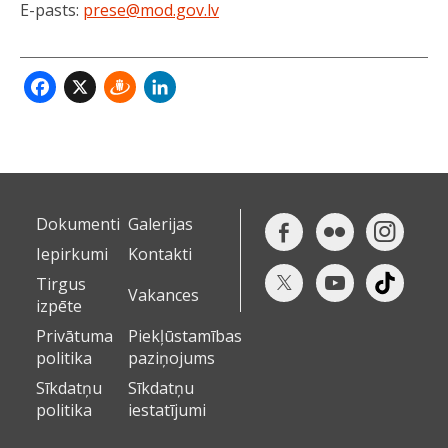
E-pasts:
prese@mod.gov.lv
Facebook
X
Draugiem
LinkedIn
Dokumenti
Galerijas
Iepirkumi
Kontakti
Tirgus
Vakances
izpēte
Privātuma
Piekļūstamības
politika
paziņojums
Sīkdatņu
Sīkdatņu
politika
iestatījumi