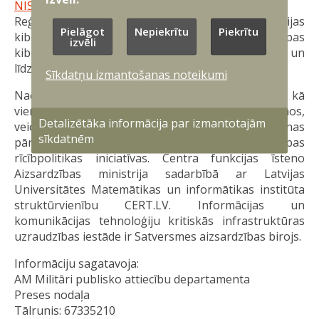
NIS2@mod.gov.lv
vai zvanīt pa tālruni 67335131.
Reģionālo semināru norisi atbalsta Latvijas
Pielāgot
Nepiekrītu
Piekrītu
kiberdrošības koordinācijas centrs (NCC-LV), Eiropas
izvēli
kiberdrošības kompetenču centrs (ECCC) un
līdzfinansē Eiropas Savienība.
Sīkdatņu izmantošanas noteikumi
Nacionālais kiberdrošības centrs darbojas kā
vienotais kontaktpunkts kiberdrošības jautājumos,
Detalizētāka informācija par izmantotajām
veic nacionālo kiberdrošības prasību ieviešanas
sīkdatnēm
pārraudzību, kā arī izstrādā nacionālās kiberdrošības
rīcībpolitikas iniciatīvas. Centra funkcijas īsteno
Aizsardzības ministrija sadarbībā ar Latvijas
Universitātes Matemātikas un informātikas institūta
struktūrvienību CERT.LV. Informācijas un
komunikācijas tehnoloģiju kritiskās infrastruktūras
uzraudzības iestāde ir Satversmes aizsardzības birojs.
Informāciju sagatavoja:
AM Militāri publisko attiecību departamenta
Preses nodaļa
Tālrunis: 67335210