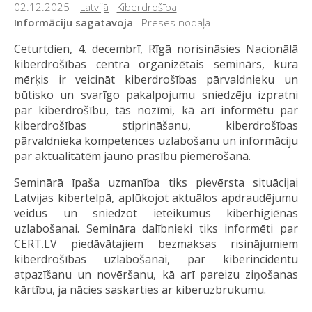
02.12.2025
Latvijā
Kiberdrošība
Informāciju sagatavoja
Preses nodaļa
Ceturtdien, 4. decembrī, Rīgā norisināsies Nacionālā
kiberdrošības centra organizētais seminārs, kura
mērķis ir veicināt kiberdrošības pārvaldnieku un
būtisko un svarīgo pakalpojumu sniedzēju izpratni
par kiberdrošību, tās nozīmi, kā arī informētu par
kiberdrošības stiprināšanu, kiberdrošības
pārvaldnieka kompetences uzlabošanu un informāciju
par aktualitātēm jauno prasību piemērošanā.
Seminārā īpaša uzmanība tiks pievērsta situācijai
Latvijas kibertelpā, aplūkojot aktuālos apdraudējumu
veidus un sniedzot ieteikumus kiberhigiēnas
uzlabošanai. Semināra dalībnieki tiks informēti par
CERT.LV piedāvātajiem bezmaksas risinājumiem
kiberdrošības uzlabošanai, par kiberincidentu
atpazīšanu un novēršanu, kā arī pareizu ziņošanas
kārtību, ja nācies saskarties ar kiberuzbrukumu.