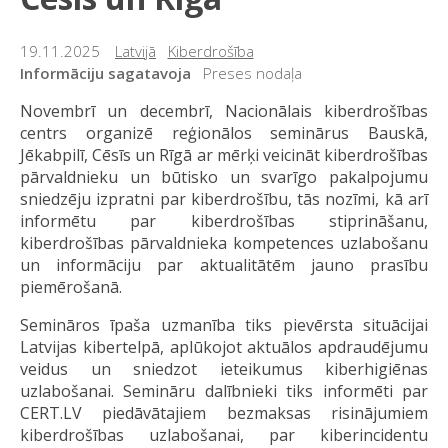
19.11.2025
Latvijā
Kiberdrošība
Informāciju sagatavoja
Preses nodaļa
Novembrī un decembrī, Nacionālais kiberdrošības
centrs organizē reģionālos seminārus Bauskā,
Jēkabpilī, Cēsīs un Rīgā ar mērķi veicināt kiberdrošības
pārvaldnieku un būtisko un svarīgo pakalpojumu
sniedzēju izpratni par kiberdrošību, tās nozīmi, kā arī
informētu par kiberdrošības stiprināšanu,
kiberdrošības pārvaldnieka kompetences uzlabošanu
un informāciju par aktualitātēm jauno prasību
piemērošanā.
Semināros īpaša uzmanība tiks pievērsta situācijai
Latvijas kibertelpā, aplūkojot aktuālos apdraudējumu
veidus un sniedzot ieteikumus kiberhigiēnas
uzlabošanai. Semināru dalībnieki tiks informēti par
CERT.LV piedāvātajiem bezmaksas risinājumiem
kiberdrošības uzlabošanai, par kiberincidentu