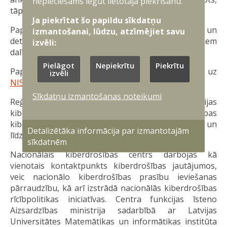
nepieciešams iegūt lietotāja piekrišanu.
tāpēc aicinām pieteikties savlaicīgi.
Ja piekrītat šo papildu sīkdatņu
Papildu informācija par semināra norises vietu un
izmantošanai, lūdzu, atzīmējiet savu
detalizēta programma tiks nosūtīta apstiprinātajiem
izvēli:
dalībniekiem divas dienas pirms plānotā semināra.
Pielāgot
Nepiekrītu
Piekrītu
Papildu jautājumu gadījumā aicinām rakstīt uz
izvēli
NIS2@mod.gov.lv
vai zvanīt pa tālruni 67335131.
Sīkdatņu izmantošanas noteikumi
Reģionālo semināru norisi atbalsta Latvijas
kiberdrošības koordinācijas centrs (NCC-LV), Eiropas
kiberdrošības kompetenču centrs (ECCC) un
Detalizētāka informācija par izmantotajām
līdzfinansē Eiropas Savienība.
sīkdatnēm
Nacionālais kiberdrošības centrs darbojas kā
vienotais kontaktpunkts kiberdrošības jautājumos,
veic nacionālo kiberdrošības prasību ieviešanas
pārraudzību, kā arī izstrādā nacionālās kiberdrošības
rīcībpolitikas iniciatīvas. Centra funkcijas īsteno
Aizsardzības ministrija sadarbībā ar Latvijas
Universitātes Matemātikas un informātikas institūta