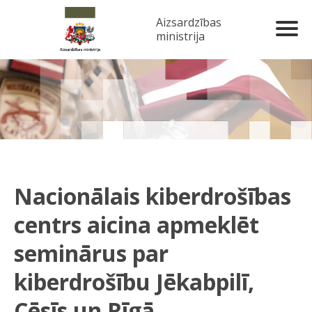
Aizsardzības
ministrija
Nacionālais kiberdrošības
centrs aicina apmeklēt
seminārus par
kiberdrošību Jēkabpilī,
Cēsīs un Rīgā