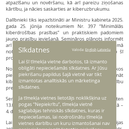
atpazīšanu un novēršanu, kā arī pareizu ziņošanas
kārtību, ja nācies saskarties ar kiberuzbrukumu.
Dalībnieki tiks iepazīstināti ar Ministru kabineta 2025.
gada 25. jūnija noteikumiem Nr. 397 “Minimālās
kiberdrošības prasības” un praktiskiem padomiem
jauno prasību ieviešanā. Semināros plānots informēt
arī par tālāko Nacionālās kiberdrošības likumā
Sīkdatnes
Valoda:
English
Latviešu
noteikto uzraudzības procesu un par to, ko no šī
procesa var sagaidīt uzņēmumi un iestādes.
Lai šī tīmekļa vietne darbotos, tā izmanto
obligāti nepieciešamās sīkdatnes. Ar Jūsu
Nozares eksperti semināros dalīsies arī praktiskos
piekrišanu papildus šajā vietnē var tikt
piemēros un rekomendācijās, kā stiprināt
izmantotas analītiskās un mārketinga
kiberdrošību ikdienas darbā, kā arī palielināt noturību
sīkdatnes.
pret iespējamiem uzbrukumiem.
Ja tīmekļa vietnes lietotājs noklikšķina uz
Seminārs Jēkabpilī norisināsies 21. novembrī pulksten
pogas “Nepiekrītu”, tīmekļa vietnē
13.00, Cēsīs – 26. novembrī pulksten 13.00, bet Rīgā –
saglabājas tehniskās sīkdatnes, kuras ir
4. decembrī pulksten 10.30.
nepieciešamas, lai nodrošinātu tīmekļa
Lai piedalītos seminārā, lūdzam aizpildīt reģistrācijas
vietnes darbību un kuru izmantošanai nav
anketu, kas pieejama
ŠEIT
. Vietu skaits ierobežots,