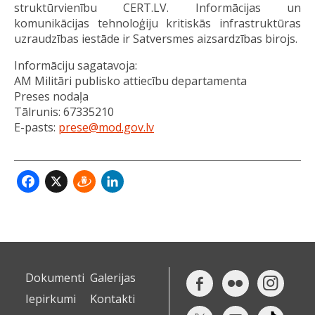
struktūrvienību CERT.LV. Informācijas un
komunikācijas tehnoloģiju kritiskās infrastruktūras
uzraudzības iestāde ir Satversmes aizsardzības birojs.
Informāciju sagatavoja:
AM Militāri publisko attiecību departamenta
Preses nodaļa
Tālrunis: 67335210
E-pasts:
prese@mod.gov.lv
Facebook
X
Draugiem
LinkedIn
Dokumenti
Galerijas
Iepirkumi
Kontakti