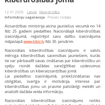
12.01.2026
Latvijā
Kiberdrošība
Informāciju sagatavoja
Preses nodaļa
Aizsardzības ministrija aicina jauniešus vecumā no 14
līdz 25 gadiem piedalīties Nacionālajā kiberdrošības
izaicinājumā, reģistrējot savu dalību izaicinājuma
mājaslapā
www.kibiz.lv
līdz 30. janvārim.
Nacionālais kiberdrošības izaicinājums ir valsts
mēroga kiberdrošības sacensības jauniešiem, kurās
tie var pārbaudīt savas zināšanas par kiberdrošību un
spēju risināt dažādas sarežģītības uzdevumus
kiberdrošības un kiberaizsardzības jomā.
Lai piedalītos izaicinājumā, priekšzināšanas nav
obligātas, svarīga ir motivācija, interese par
kiberdrošības jomu un prasme patstāvīgi meklēt un
analizēt dažāda veida informāciju.
Nacionālais kiberdrošības izaicinājums notiks