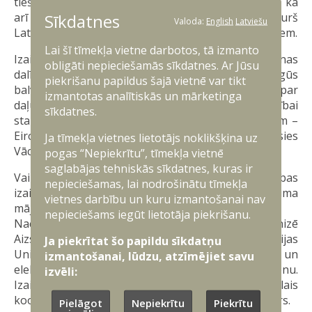
tiešsaistē trīs kārtās – 9. februārī, 2. un 3. martā, kā
Sīkdatnes
arī 30. un 31. martā. Katrā kārtā var piedalīties jebkurš
Valoda:
English
Latviešu
Latvijas valstspiederīgais vecumā no 14 līdz 25 gadiem.
Lai šī tīmekļa vietne darbotos, tā izmanto
Izaicinājuma noslēgumā pēc rezultātu apkopošanas
obligāti nepieciešamās sīkdatnes. Ar Jūsu
dalībnieki, kas būs sakrājuši visvairāk punktus, iegūs
piekrišanu papildus šajā vietnē var tikt
balvas no Aizsardzības ministrijas un iespēju kļūt par
izmantotas analītiskās un mārketinga
daļu no Latvijas nacionālās izlases dalībai
sīkdatnes.
starptautiskās kiberdrošības sacensībās jauniešiem –
Eiropas kiberdrošības izaicinājums, kas norisināsies
Ja tīmekļa vietnes lietotājs noklikšķina uz
Vācijā.
pogas “Nepiekrītu”, tīmekļa vietnē
saglabājas tehniskās sīkdatnes, kuras ir
Vairāk informācijas par Nacionālo kiberdrošības
nepieciešamas, lai nodrošinātu tīmekļa
izaicinājumu un noteikumiem pieejama izaicinājuma
vietnes darbību un kuru izmantošanai nav
mājaslapā
www.kibiz.lv
nepieciešams iegūt lietotāja piekrišanu.
Nacionālo kiberdrošības izaicinājumu Latvijā organizē
Aizsardzības ministrija sadarbībā ar CERT.LV, Latvijas
Ja piekrītat šo papildu sīkdatņu
Universitāti un Zemessardzes Kiberaizsardzības un
izmantošanai, lūdzu, atzīmējiet savu
elektromagnētiskās karadarbības bataljonu.
izvēli:
Izaicinājumu atbalsta Latvijas Nacionālais
koordinācijas centrs (NCC-LV) un Jaunsardzes centrs.
Pielāgot
Nepiekrītu
Piekrītu