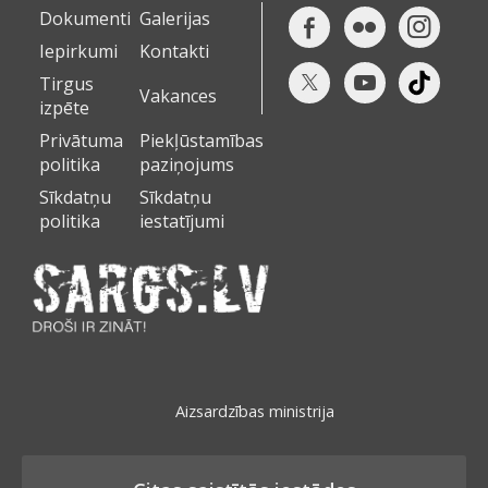
Dokumenti
Galerijas
Iepirkumi
Kontakti
Tirgus
Vakances
izpēte
Privātuma
Piekļūstamības
politika
paziņojums
Sīkdatņu
Sīkdatņu
politika
iestatījumi
Aizsardzības ministrija