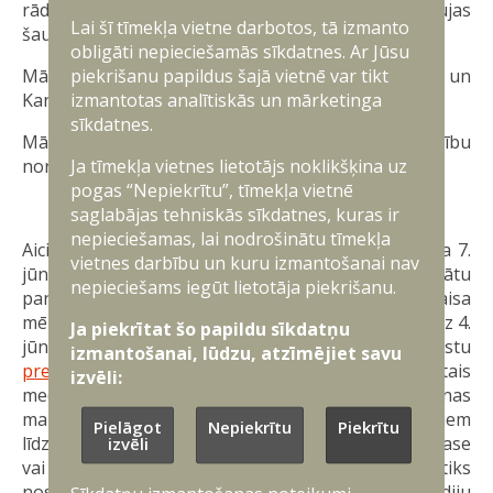
rādiusa pretgaisa aizsardzības speciālistus kaujas
Lai šī tīmekļa vietne darbotos, tā izmanto
šaušanā pa gaisa mērķiem.
obligāti nepieciešamās sīkdatnes. Ar Jūsu
piekrišanu papildus šajā vietnē var tikt
Mācībās piedalās Latvijas, Lietuvas, Zviedrijas un
izmantotas analītiskās un mārketinga
Kanādas bruņoto spēku karavīri.
sīkdatnes.
Mācību laikā Jūras spēki nodrošinās drošību mācību
Ja tīmekļa vietnes lietotājs noklikšķina uz
norises vietā Baltijas jūras teritoriālajos ūdeņos.
pogas “Nepiekrītu”, tīmekļa vietnē
Plašsaziņas līdzekļu pārstāvju ievērībai!
saglabājas tehniskās sīkdatnes, kuras ir
nepieciešamas, lai nodrošinātu tīmekļa
Aicinām plašsaziņas līdzekļu pārstāvjus 2026. gada 7.
vietnes darbību un kuru izmantošanai nav
jūnijā atspoguļot bezpilota pārtvērējlidaparātu
nepieciešams iegūt lietotāja piekrišanu.
paraugdemonstrējumus un kaujas šaušanu pa gaisa
mērķiem Jūrmalciema poligonā. Dalība jāpiesaka līdz 4.
Ja piekrītat šo papildu sīkdatņu
jūnija plkst. 14.00, rakstot uz e-pastu
izmantošanai, lūdzu, atzīmējiet savu
prese@valic.gov.lv
. Pieteikumā jānorāda pārstāvētais
izvēli:
medijs, vārds, uzvārds, personas kods, automašīnas
marka un reģistrācijas numurzīme. Mediju pārstāvjiem
Pielāgot
Nepiekrītu
Piekrītu
līdzi jābūt personu apliecinošam dokumentam (pase
izvēli
vai ID karte). Precīza informācija par norises vietu tiks
nosūtīta pasākumam reģistrētajiem mediju