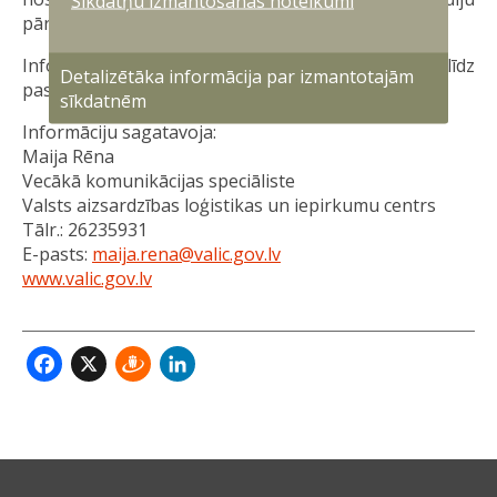
Sīkdatņu izmantošanas noteikumi
pārstāvjiem.
Informējam, ka personas dati tiks uzglabāti līdz
Detalizētāka informācija par izmantotajām
pasākuma noslēgumam 7. jūnijā.
sīkdatnēm
Informāciju sagatavoja:
Maija Rēna
Vecākā komunikācijas speciāliste
Valsts aizsardzības loģistikas un iepirkumu centrs
Tālr.: 26235931
E-pasts:
maija.rena@valic.gov.lv
www.valic.gov.lv
Facebook
X
Draugiem
LinkedIn