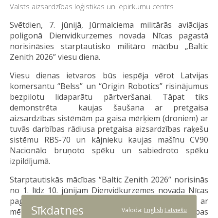
Valsts aizsardzības loģistikas un iepirkumu centrs
Svētdien, 7. jūnijā, Jūrmalciema militārās aviācijas
poligonā Dienvidkurzemes novada Nīcas pagastā
norisināsies starptautisko militāro mācību „Baltic
Zenith 2026” viesu diena.
Viesu dienas ietvaros būs iespēja vērot Latvijas
komersantu “Belss” un “Origin Robotics” risinājumus
bezpilotu lidaparātu pārtveršanai. Tāpat tiks
demonstrēta kaujas šaušana ar pretgaisa
aizsardzības sistēmām pa gaisa mērķiem (droniem) ar
tuvās darbības rādiusa pretgaisa aizsardzības raķešu
sistēmu RBS-70 un kājnieku kaujas mašīnu CV90
Nacionālo bruņoto spēku un sabiedroto spēku
izpildījumā.
Starptautiskās mācības “Baltic Zenith 2026” norisinās
no 1. līdz 10. jūnijam Dienvidkurzemes novada Nīcas
pagastā, Jūrmalciema militārās aviācijas poligonā ar
Sīkdatnes
Valoda:
English
Latviešu
mērķi trenēt un profesionāli sagatavot tuvās darbības