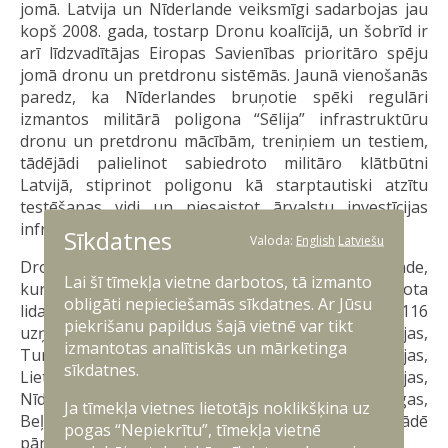
jomā. Latvija un Nīderlande veiksmīgi sadarbojas jau
kopš 2008. gada, tostarp Dronu koalīcijā, un šobrīd ir
arī līdzvadītājas Eiropas Savienības prioritāro spēju
jomā dronu un pretdronu sistēmās. Jaunā vienošanās
paredz, ka Nīderlandes bruņotie spēki regulāri
izmantos militārā poligona “Sēlija” infrastruktūru
dronu un pretdronu mācībām, treniņiem un testiem,
tādējādi palielinot sabiedroto militāro klātbūtni
Latvijā, stiprinot poligonu kā starptautiski atzītu
testēšanas vidi un piesaistot ārvalstu investīcijas
infrastruktūras attīstībai.
Sīkdatnes
Valoda:
English
Latviešu
Dronu samita laikā notika arī uzņēmēju EXPO izstāde,
Lai šī tīmekļa vietne darbotos, tā izmanto
kur savas jaunākās un modernākās bezpilota
obligāti nepieciešamās sīkdatnes. Ar Jūsu
lidaparātu tehnoloģijas un inovācijas demonstrēja 116
piekrišanu papildus šajā vietnē var tikt
uzņēmēji no 20 valstīm, tostarp Ukrainas, Polijas,
izmantotas analītiskās un mārketinga
Turcijas, Kanādas, Vācijas, Lielbritānijas, Austrālijas,
sīkdatnes.
Lietuvas, Norvēģijas, Igaunijas, Zviedrijas,
Nīderlandes, ASV, Itālijas, Izraēlas, Luksemburgas,
Ja tīmekļa vietnes lietotājs noklikšķina uz
Beļģijas, Francijas un Čehijas. Latviju izstādē
pogas “Nepiekrītu”, tīmekļa vietnē
pārstāvēja 30 tehnoloģiju ražotāji.