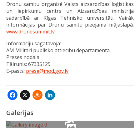
Dronu samitu organizē Valsts aizsardzības loģistikas
un iepirkumu centrs un Aizsardzības ministrija
sadarbībā ar Rīgas Tehnisko universitāti. Vairāk
informācijas par Dronu samitu pieejama mājaslapā:
www.dronesummit.lv
Informāciju sagatavoja:
AM Militāri publisko attiecību departamenta
Preses nodaļa
Tālrunis: 67335129
E-pasts:
prese@mod.gov.lv
Facebook
X
Draugiem
LinkedIn
Galerijas