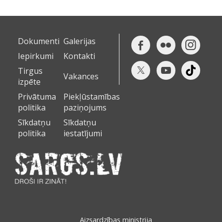
Dokumenti
Galerijas
Iepirkumi
Kontakti
Tirgus
Vakances
izpēte
Privātuma
Piekļūstamības
politika
paziņojums
Sīkdatņu
Sīkdatņu
politika
iestatījumi
Aizsardzības ministrija