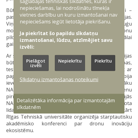
saglabājas tehniskās sīkdatnes, kuras ir
nepieciešamas, lai nodrošinātu tīmekļa
Būtiska loma tika atvēlēta arī jauniešu iesaistei –
vietnes darbību un kuru izmantošanai nav
pasākumā piedalījās 80 jaunsargi no visas Latvijas.
nepieciešams iegūt lietotāja piekrišanu.
Viņiem bija iespēja darboties bezpilota gaisa kuģu
montāžas darbnīcā, kā arī izmēģināt spēkus dronu
Ja piekrītat šo papildu sīkdatņu
pilotēšanā – no darbībām simulatoros līdz pat reālai
izmantošanai, lūdzu, atzīmējiet savu
gaisa kuģu pacelšanai un nolaišanai.
izvēli:
Ar šī foruma mērogu Latvija apliecina savas ambīcijas
Pielāgot
Nepiekrītu
Piekrītu
būt par nozīmīgu autonomo sistēmu sadarbības,
izvēli
testēšanas un inovāciju centru reģionā. Salīdzinot ar
pagājušo gadu, šogad samita programma bija
Sīkdatņu izmantošanas noteikumi
ievērojami paplašināta, kļūstot par daļu no vairāku
NATO un Eiropas līmeņa pasākumu kopuma. Dienu
pirms samita militārajā poligonā “Sēlija” norisinājās
Detalizētāka informācija par izmantotajām
NATO Innovation Range organizētie bezpilota
sīkdatnēm
lidaparātu un pretdarbības sistēmu testi, savukārt
Rīgas Tehniskā universitāte organizēja starptautisku
akadēmisko konferenci par dronu inovāciju
ekosistēmu.