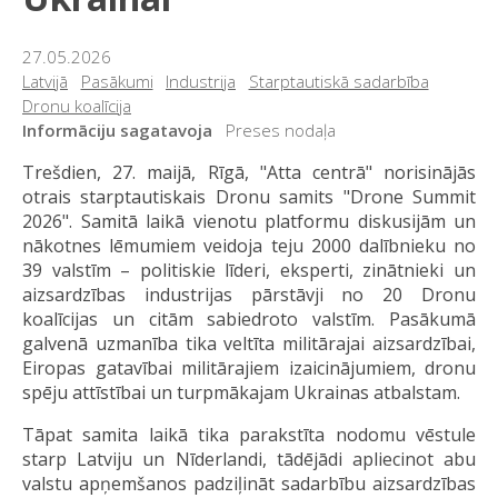
27.05.2026
Latvijā
Pasākumi
Industrija
Starptautiskā sadarbība
Dronu koalīcija
Informāciju sagatavoja
Preses nodaļa
Trešdien, 27. maijā, Rīgā, "Atta centrā" norisinājās
otrais starptautiskais Dronu samits "Drone Summit
2026". Samitā laikā vienotu platformu diskusijām un
nākotnes lēmumiem veidoja teju 2000 dalībnieku no
39 valstīm – politiskie līderi, eksperti, zinātnieki un
aizsardzības industrijas pārstāvji no 20 Dronu
koalīcijas un citām sabiedroto valstīm. Pasākumā
galvenā uzmanība tika veltīta militārajai aizsardzībai,
Eiropas gatavībai militārajiem izaicinājumiem, dronu
spēju attīstībai un turpmākajam Ukrainas atbalstam.
Tāpat samita laikā tika parakstīta nodomu vēstule
starp Latviju un Nīderlandi, tādējādi apliecinot abu
valstu apņemšanos padziļināt sadarbību aizsardzības