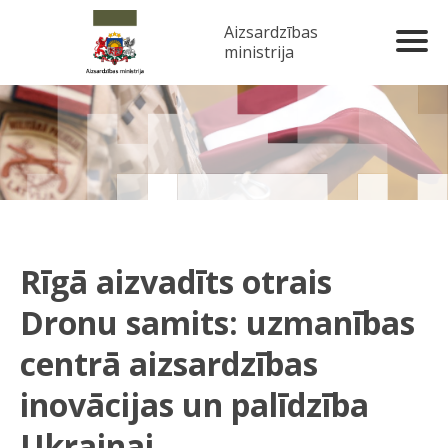
Aizsardzības
ministrija
Rīgā aizvadīts otrais
Dronu samits: uzmanības
centrā aizsardzības
inovācijas un palīdzība
Ukrainai