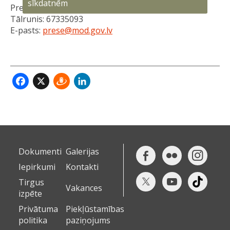
sīkdatnēm
Preses nodaļa
Tālrunis: 67335093
E-pasts:
prese@mod.gov.lv
Facebook
X
Draugiem
LinkedIn
Dokumenti
Galerijas
Iepirkumi
Kontakti
Tirgus
Vakances
izpēte
Privātuma
Piekļūstamības
politika
paziņojums