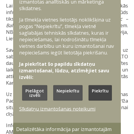
izmantotas analītiskās un mārketinga
Lai apspriestu sadarbību Baltijas jūrā un kritiskās
sīkdatnes.
infrastruktūras aizsardzības stiprināšanu, A. Sprūds
tiksies arī ar Ziemeļvalstu-Baltijas (NB8;
Nordic –
Ja tīmekļa vietnes lietotājs noklikšķina uz
Baltic Eight
) formāta valstu aizsardzības ministriem.
pogas “Nepiekrītu”, tīmekļa vietnē
NB8 formātā ietilpst Dānija, Igaunija, Islande, Latvija,
saglabājas tehniskās sīkdatnes, kuras ir
Lietuva, Norvēģija, Somija un Zviedrija.
nepieciešamas, lai nodrošinātu tīmekļa
vietnes darbību un kuru izmantošanai nav
Savukārt, lai pārrunātu līdz šim paveikto attiecībā uz
nepieciešams iegūt lietotāja piekrišanu.
sabiedroto spēku klātbūtnes palielināšanu un NATO
daudznacionālo brigāžu izveidi Baltijas valstīs, vizītes
Ja piekrītat šo papildu sīkdatņu
laikā A. Sprūds tiksies ar Lietuvas, Igaunijas un
izmantošanai, lūdzu, atzīmējiet savu
attiecīgo NATO ietvarvalstu – Kanādas, Apvienotās
izvēli:
Karalistes un Vācijas – aizsardzības ministriem.
Pielāgot
Nepiekrītu
Piekrītu
Uz kopīgu tikšanos arī sanāks NATO-Ukrainas
izvēli
Padome, kurā amatpersonas pārrunās šī brīža
situāciju frontē un nepieciešamo atbalstu Ukrainai
Sīkdatņu izmantošanas noteikumi
cīņā pret Krievijas iebrucējiem.
Informāciju sagatavoja:
Detalizētāka informācija par izmantotajām
AM Militāri publisko attiecību departamenta