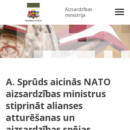
Aizsardzības
ministrija
A. Sprūds aicinās NATO
aizsardzības ministrus
stiprināt alianses
atturēšanas un
aizsardzības spējas