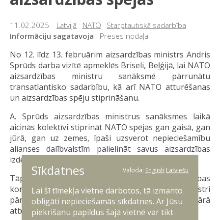
11.02.2025
Latvijā
NATO
Starptautiskā sadarbība
Informāciju sagatavoja
Preses nodaļa
No 12. līdz 13. februārim aizsardzības ministrs Andris
Sprūds darba vizītē apmeklēs Briseli, Beļģijā, lai NATO
aizsardzības ministru sanāksmē pārrunātu
transatlantisko sadarbību, kā arī NATO atturēšanas
un aizsardzības spēju stiprināšanu.
A. Sprūds aizsardzības ministrus sanāksmes laikā
aicinās kolektīvi stiprināt NATO spējas gan gaisā, gan
jūrā, gan uz zemes, īpaši uzsverot nepieciešamību
alianses dalībvalstīm palielināt savus aizsardzības
izdevumus.
Sīkdatnes
Valoda:
English
Latviešu
Tāpat A. Sprūds piedalīsies Ukrainas Aizsardzības
kontaktgrupas sanāksmē, kurā aizsardzības ministri
Lai šī tīmekļa vietne darbotos, tā izmanto
pārrunās aktuālo drošības situāciju un militārā
obligāti nepieciešamās sīkdatnes. Ar Jūsu
atbalsta sniegšanu Ukrainai.
piekrišanu papildus šajā vietnē var tikt