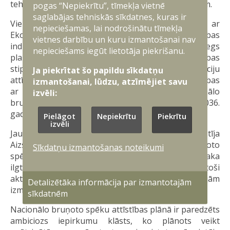
tehnoloģiju attīstībai aizsardzības jomas vajadzībām.
pogas “Nepiekrītu”, tīmekļa vietnē
saglabājas tehniskās sīkdatnes, kuras ir
Vienlaikus aizsardzības nozare sadarbībā ar
nepieciešamas, lai nodrošinātu tīmekļa
Ekonomikas ministriju turpina darbu pie Aizsardzības
vietnes darbību un kuru izmantošanai nav
industrijas attīstības stratēģijas izstrādes. Tā sniegs
nepieciešams iegūt lietotāja piekrišanu.
plašāku redzējumu par piegāžu ķēžu drošības
stiprināšanu, prioritārajām attīstības jomām, inovāciju
Ja piekrītat šo papildu sīkdatņu
attīstības atbalstu, iepirkumiem un citiem sadarbības
izmantošanai, lūdzu, atzīmējiet savu
ar industriju pasākumiem sasaistē ar Nacionālo
izvēli:
bruņoto spēku ilgtermiņa attīstības plānu 2025.-2036.
gadam.
Pielāgot
Nepiekrītu
Piekrītu
izvēli
Jau ziņots, ka šī gada jūlijā Ministru kabinets atbalstīja
Aizsardzības ministrijas izstrādāto Nacionālo bruņoto
Sīkdatņu izmantošanas noteikumi
spēku attīstības plānu 2025.-2036. gadam, kas nosaka
ilgtermiņa un vidējā termiņa attīstības vīziju atbilstoši
aktuālajam apdraudējuma līmenim un potenciālajām
Detalizētāka informācija par izmantotajām
izmaiņām.
sīkdatnēm
Nacionālo bruņoto spēku attīstības plānā ir paredzēts
ambiciozs iepirkumu klāsts, ko plānots veikt