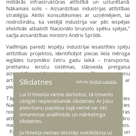
militārās infrastruktūras attīstībā un uzturēšanā.
Nākamais solis – Aizsardzības industrijas attīstības
stratēģija. Aktīvi konsultēsimies ar uzņēmējiem, lai
nodrošinātu, ka vietējā industrija var pēc iespējas
efektīvāk atbalstīt Nacionālo bruņoto spēku spējas,”
sacīja aizsardzības ministrs Andris Sprūds.
Vadlīnijas paredz iespēju industrijai iesaistīties spēju
attīstības projektos, identificējot piecas liela mēroga
iegādes turpmāko četru gadu laikā – transporta,
prettanku ieroču sistēmas, slāņveida pretgaisa
aizsardzības, kājnieku kaujas mašīnu un riteņu
Sīkdatnes
artilērijas sistēmas, kurās ir iespēja iesaistīties ar
Valoda:
English
Latviešu
piegādes drošības prasību izpildi.
Lai šī tīmekļa vietne darbotos, tā izmanto
Tāpat industrijai ir paredzētas iespējas iesaistīties
obligāti nepieciešamās sīkdatnes. Ar Jūsu
Nacionālo bruņoto spēku spēju attīstībā, piedaloties
piekrišanu papildus šajā vietnē var tikt
nodrošinājuma, kaujas spēju, infrastruktūras
izmantotas analītiskās un mārketinga
attīstības un transportlīdzekļu un militāro
sīkdatnes.
materiāltehnisko līdzekļu uzturēšanas iepirkumos.
Papildus tiek paredzēts arī atbalsts inovāciju un
Ja tīmekļa vietnes lietotājs noklikšķina uz