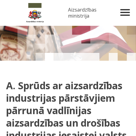
Aizsardzības
ministrija
A. Sprūds ar aizsardzības
industrijas pārstāvjiem
pārrunā vadlīnijas
aizsardzības un drošības
industrijas iesaistei valsts