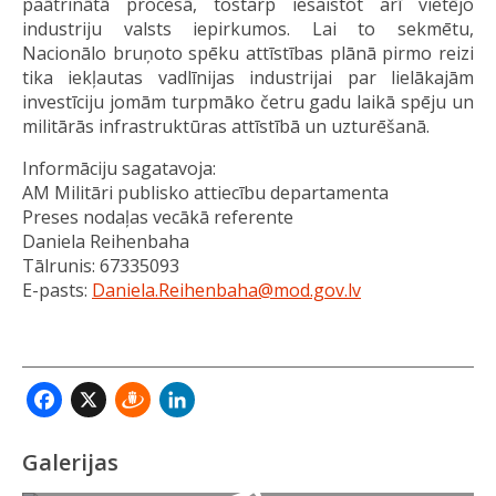
paātrinātā procesā, tostarp iesaistot arī vietējo
industriju valsts iepirkumos. Lai to sekmētu,
Nacionālo bruņoto spēku attīstības plānā pirmo reizi
tika iekļautas vadlīnijas industrijai par lielākajām
investīciju jomām turpmāko četru gadu laikā spēju un
militārās infrastruktūras attīstībā un uzturēšanā.
Informāciju sagatavoja:
AM Militāri publisko attiecību departamenta
Preses nodaļas vecākā referente
Daniela Reihenbaha
Tālrunis: 67335093
E-pasts:
Daniela.Reihenbaha@mod.gov.lv
Facebook
X
Draugiem
LinkedIn
Galerijas