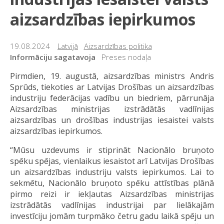
aizsardzības iepirkumos
19.08.2024
Latvijā
Aizsardzības politika
Informāciju sagatavoja
Preses nodaļa
Pirmdien, 19. augustā, aizsardzības ministrs Andris
Sprūds, tiekoties ar Latvijas Drošības un aizsardzības
industriju federācijas vadību un biedriem, pārrunāja
Aizsardzības ministrijas izstrādātās vadlīnijas
aizsardzības un drošības industrijas iesaistei valsts
aizsardzības iepirkumos.
“Mūsu uzdevums ir stiprināt Nacionālo bruņoto
spēku spējas, vienlaikus iesaistot arī Latvijas Drošības
un aizsardzības industriju valsts iepirkumos. Lai to
sekmētu, Nacionālo bruņoto spēku attīstības plānā
pirmo reizi ir iekļautas Aizsardzības ministrijas
izstrādātās vadlīnijas industrijai par lielākajām
investīciju jomām turpmāko četru gadu laikā spēju un