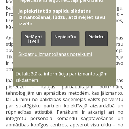
koordinēt nacionālās un reģionālās iniciatīvas –
Baltijas aizsardzības līniju un Austrumu vairogu.
Ja piekrītat šo papildu sīkdatņu
Projekts ietvertu savstarpēji saistītas komponentes –
izmantošanai, lūdzu, atzīmējiet savu
fiziskās robežas stiprināšanu gaisā un uz sauszemes,
izvēli:
kā arī tehnoloģisku aizsardzības sistēmu.
Pielāgot
Nepiekrītu
Piekrītu
Amatpersonas norādīja, ka Austrumu flanga drošības
izvēli
stiprināšanai nepieciešama ne tikai nacionālo resursu
apvienošana, bet arī dziļi integrēta reģionāla pieeja.
Sīkdatņu izmantošanas noteikumi
Tika uzsvērts, ka šāda cieši ar NATO koordinēta pieeja
ir vienīgais veids, kā nodrošināt patiesu kolektīvo
atturēšanu un aizsardzību visai Eiropas Savienībai.
Detalizētāka informācija par izmantotajām
sīkdatnēm
Īpaši tika akcentēts, ka būtiska nozīme ir Ukrainas
pieredzei – kaujās pārbaudītajām doktrīnām,
tehnoloģijām un apmācības metodēm, kas jāizmanto,
lai Ukrainu no palīdzības saņēmējas valsts pārvērstu
par stratēģisku partneri kolektīvajā aizsardzībā un
rūpniecības attīstībā. Panākumi ir atkarīgi arī no
integrētu personāla komandu sagatavošanas un
apmācības kopīgos centros, aptverot visu ciklu – no