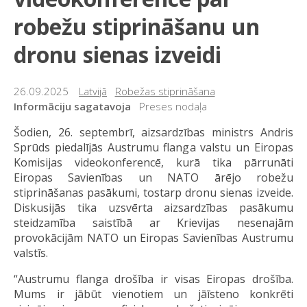
robežu stiprināšanu un
dronu sienas izveidi
26.09.2025
Latvijā
Robežas stiprināšana
Informāciju sagatavoja
Preses nodaļa
Šodien, 26. septembrī, aizsardzības ministrs Andris
Sprūds piedalījās Austrumu flanga valstu un Eiropas
Komisijas videokonferencē, kurā tika pārrunāti
Eiropas Savienības un NATO ārējo robežu
stiprināšanas pasākumi, tostarp dronu sienas izveide.
Diskusijās tika uzsvērta aizsardzības pasākumu
steidzamība saistībā ar Krievijas nesenajām
provokācijām NATO un Eiropas Savienības Austrumu
valstīs.
“Austrumu flanga drošība ir visas Eiropas drošība.
Mums ir jābūt vienotiem un jāīsteno konkrēti