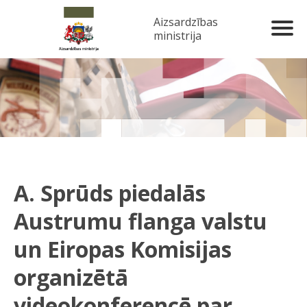
Aizsardzības
ministrija
A. Sprūds piedalās
Austrumu flanga valstu
un Eiropas Komisijas
organizētā
videokonferencē par