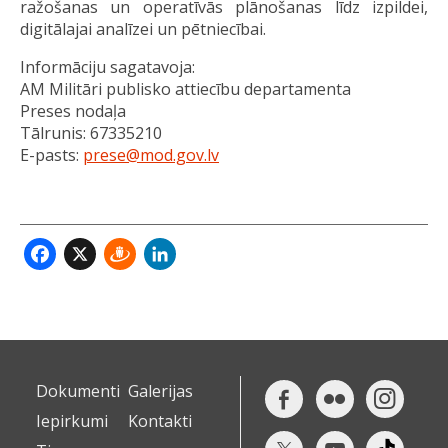
ražošanas un operatīvās plānošanas līdz izpildei,
digitālajai analīzei un pētniecībai.
Informāciju sagatavoja:
AM Militāri publisko attiecību departamenta
Preses nodaļa
Tālrunis: 67335210
E-pasts:
prese@mod.gov.lv
Facebook
X
Draugiem
LinkedIn
Dokumenti
Galerijas
Iepirkumi
Kontakti