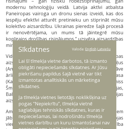
risinājumi – gan fizisku robežstiprinājumu, gan
modernu tehnoloģiju veidā. Latvija aktīvi atbalsta
Paneiropas vairoga un dronu sienas izveidi, kas dos
iespēju efektīvi atturēt pretinieku un stiprināt mūsu
kolektīvo aizsardzību. Ukrainas pieredze šajā procesā
ir nenovērtējama, un mums tā jāintegrē mūsu
kopīgajos drošības risinājumos,” uzsvēra aizsardzības
ministrs A. Sprūds.
Sīkdatnes
Valoda:
English
Latviešu
Videokonferencē piedalījās Eiropas Savienības
Lai šī tīmekļa vietne darbotos, tā izmanto
aizsardzības un kosmosa komisārs Andrjus Kubiļus
obligāti nepieciešamās sīkdatnes. Ar Jūsu
(Andrius Kubilius), Eiropas Savienības augstā pārstāve
piekrišanu papildus šajā vietnē var tikt
ārlietās un drošības politikas jautājumos Kaja Kallasa
izmantotas analītiskās un mārketinga
(Kaja Kallas), Ukrainas aizsardzības ministrs Deniss
sīkdatnes.
Šmihaļs (Denys Shmyhal), kā arī Somijas, Dānijas,
Baltijas valstu, Polijas, Bulgārijas un Rumānijas
Ja tīmekļa vietnes lietotājs noklikšķina uz
aizsardzības ministri.
pogas “Nepiekrītu”, tīmekļa vietnē
saglabājas tehniskās sīkdatnes, kuras ir
Amatpersonas vienojās, ka aizsardzības pasākumiem
nepieciešamas, lai nodrošinātu tīmekļa
jābūt tūlītējiem un sabiedrotajām valstīm jādarbojas
vietnes darbību un kuru izmantošanai nav
vienoti. Diskusiju gaitā tika apspriesta nepieciešamība
nepieciešams iegūt lietotāja piekrišanu.