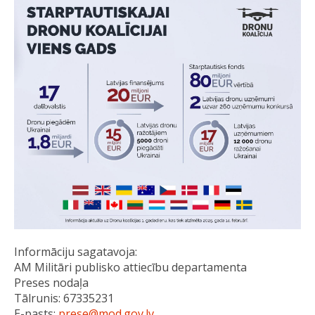
Informāciju sagatavoja:
AM Militāri publisko attiecību departamenta
Preses nodaļa
Tālrunis: 67335231
E-pasts:
prese@mod.gov.lv