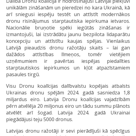
Dalība Dronu koalīcijā ir nodrošinājusi Latvijai piekļuvi
unikālām zināšanām un pieredzei no kara Ukrainā, kā
arī sniegusi iespēju testēt un attīstīt modernākos
dronu risinājumus starptautiska iepirkuma ietvaros.
Nacionālie bruņotie spēki iegūtās zināšanas ir
izmantojuši, lai izstrādātu jaunu bezpilota lidaparātu
koncepciju un attīstītu kaujas spējas. Vienlaikus
Latvijā pieaudzis dronu ražotāju skaits – lai gan
dažādos attīstības līmeņos, tomēr vietējiem
uzņēmumiem ir pavērtas iespējas piedalīties
starptautiskos iepirkumos un kļūt atpazīstamiem
pasaules tirgū.
Visu Dronu koalīcijas dalībvalstu kopējais atbalsts
Ukrainas dronu spējām 2024. gadā sasniedza 1,8
miljardus eiro. Latvija Dronu koalīcijas vajadzībām
pērn atvēlēja 20 miljonus eiro un tādu summu plānots
atvēlēt arī šogad. Latvija 2024. gadā Ukrainai
piegādājusi teju 5000 dronus.
Latvijas dronu ražotāji ir sevi pierādījuši kā spēcīgus