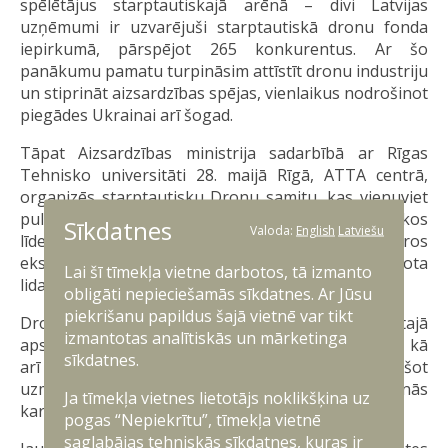
spēlētājus starptautiskajā arēnā – divi Latvijas
uzņēmumi ir uzvarējuši starptautiskā dronu fonda
iepirkumā, pārspējot 265 konkurentus. Ar šo
panākumu pamatu turpināsim attīstīt dronu industriju
un stiprināt aizsardzības spējas, vienlaikus nodrošinot
piegādes Ukrainai arī šogad.
Tāpat Aizsardzības ministrija sadarbībā ar Rīgas
Tehnisko universitāti 28. maijā Rīgā, ATTA centrā,
organizēs starptautisku Dronu samitu, kas vienuviet
pulcēs ievērojamus lektorus un viesus, politiskos
Sīkdatnes
Valoda:
English
Latviešu
līderus no Dronu koalīcijas dalībvalstīm, militāros
ekspertus, zinātniekus, uzņēmējus un bezpilota
Lai šī tīmekļa vietne darbotos, tā izmanto
lidaparātu industrijas līderus.
obligāti nepieciešamās sīkdatnes. Ar Jūsu
piekrišanu papildus šajā vietnē var tikt
Dronu samits būs vienas dienas pasākums un tajā
izmantotas analītiskās un mārketinga
apspriedīs koalīcijas sasniegumu, gūtās mācības, kā
sīkdatnes.
arī diskutēs par nākotnes mērķiem, pievēršot
uzmanību globālās drošības un modernās
Ja tīmekļa vietnes lietotājs noklikšķina uz
karadarbības izaicinājumiem.
pogas “Nepiekrītu”, tīmekļa vietnē
saglabājas tehniskās sīkdatnes, kuras ir