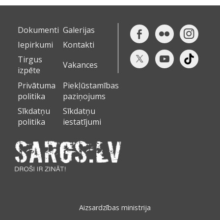
Dokumenti
Galerijas
Iepirkumi
Kontakti
Tirgus
Vakances
izpēte
Privātuma
Piekļūstamības
politika
paziņojums
Sīkdatņu
Sīkdatņu
politika
iestatījumi
Aizsardzības ministrija