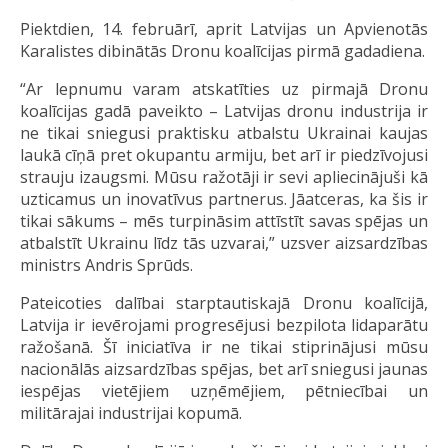
Piektdien, 14. februārī, aprit Latvijas un Apvienotās
Karalistes dibinātās Dronu koalīcijas pirmā gadadiena.
“Ar lepnumu varam atskatīties uz pirmajā Dronu
koalīcijas gadā paveikto – Latvijas dronu industrija ir
ne tikai sniegusi praktisku atbalstu Ukrainai kaujas
laukā cīņā pret okupantu armiju, bet arī ir piedzīvojusi
strauju izaugsmi. Mūsu ražotāji ir sevi apliecinājuši kā
uzticamus un inovatīvus partnerus. Jāatceras, ka šis ir
tikai sākums – mēs turpināsim attīstīt savas spējas un
atbalstīt Ukrainu līdz tās uzvarai,” uzsver aizsardzības
ministrs Andris Sprūds.
Pateicoties dalībai starptautiskajā Dronu koalīcijā,
Latvija ir ievērojami progresējusi bezpilota lidaparātu
ražošanā. Šī iniciatīva ir ne tikai stiprinājusi mūsu
nacionālās aizsardzības spējas, bet arī sniegusi jaunas
iespējas vietējiem uzņēmējiem, pētniecībai un
militārajai industrijai kopumā.