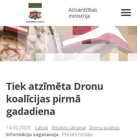
Aizsardzības
ministrija
Tiek atzīmēta Dronu
koalīcijas pirmā
gadadiena
14.02.2025
Latvijā
Atbalsts Ukrainai
Dronu koalīcija
Informāciju sagatavoja
Preses nodaļa