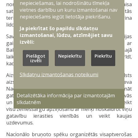
nepieciešamas, lai nodrošinātu tīmekļa
normatīvajos aktos, kas sadarbībā ar Latvijas Gaisa
vietnes darbību un kuru izmantošanai nav
satiksmi ļauj ātri slēgt gaisa telpu apdraudētās
nepieciešams iegūt lietotāja piekrišanu.
teritorijās. Tāpat ir veiktas izmaiņas, kas pastiprina
lidojumu kontroli Latvijas austrumu gaisa telpā.
Ja piekrītat šo papildu sīkdatņu
izmantošanai, lūdzu, atzīmējiet savu
Savukārt no 18. septembra līdz 8. oktobrim Latvijas
izvēli:
gaisa telpas zona pie austrumu robežas ar
Baltkrieviju un Krieviju tika slēgta diennakts tumšajā
Pielāgot
Nepiekrītu
Piekrītu
laikā no pulksten 20.00 vakarā līdz 07.00 rītā – brīdī,
izvēli
kad ir augstākais apdraudējumu risks.
Sīkdatņu izmantošanas noteikumi
Aizsardzības ministrs visaptverošas valsts
aizsardzības mācību “Namejs 2025” laikā uzdeva
Nacionālajiem bruņotajiem spēkiem pastiprināt
Detalizētāka informācija par izmantotajām
gatavību, lai nodrošinātu Latvijas gaisa, informatīvās
sīkdatnēm
un kibertelpas pastiprinātu novērošanu, kā arī veikt
visu zemessargu apziņošanu ar mērķi noskaidrot viņu
gatavību ierasties vienībās un veikt kaujas
uzdevumus.
Nacionālo bruņoto spēku organizētās visaptverošas