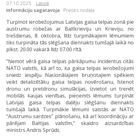
07.10.2025
Latvijā
Informāciju sagatavoja
Preses nodaļa
Turpinot ierobežojumus Latvijas gaisa telpas zonā pie
austrumu robežas ar Baltkrieviju un Krieviju, no
trešdienas, 8. oktobra, līdz turpmākajiem lēmumiem
tiks turpināta tās slēgšana diennakts tumšajā laikā no
plkst. 20.00 vakarā līdz 07.00 rītā.
“Ņemot vērā gaisa telpas pārkāpumu incidentus citās
NATO valstīs, kā arī to, ka gaisa telpas ierobežojumi
sniedz iespēju Nacionālajiem bruņotajiem spēkiem
veikt detalizētāku gaisa telpas novērošanu, īstenot
dronu un pretdronu simulācijas, izvietot un trenēt
mobilās kaujas vienības, pieņemts lēmums turpināt
Latvijas gaisa telpas daļēju slēgšanu diennakts
tumšajā laikā. Turpmākie lēmumi saistās ar NATO
“Austrumu sardzes” plānošanu, kā arī koordināciju ar
pārējam Baltijas valstīm,” skaidro aizsardzības
ministrs Andris Sprūds.