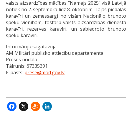
valsts aizsardzības mācības “Namejs 2025” visā Latvijā
notiek no 2. septembra līdz 8. oktobrim. Tajās piedalās
karavīri un zemessargi no visām Nacionālo bruņoto
spēku vienībām, tostarp valsts aizsardzības dienesta
karavīri, rezerves karavīri, un sabiedroto bruņoto
spēku karavīri.
Informāciju sagatavoja:
AM Militāri publisko attiecību departamenta
Preses nodaļa
Tālrunis: 67335391
E-pasts:
prese@mod.gov.lv
Facebook
X
Draugiem
LinkedIn