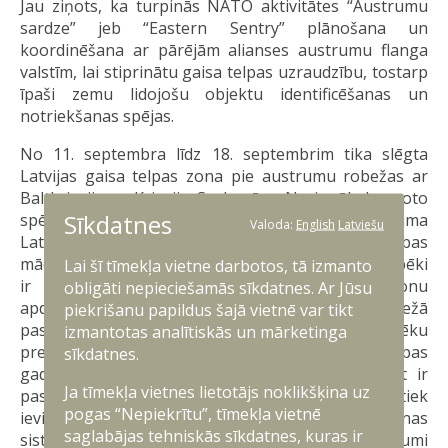
Jau ziņots, ka turpinās NATO aktivitātes “Austrumu
sardze” jeb “Eastern Sentry” plānošana un
koordinēšana ar pārējām alianses austrumu flanga
valstīm, lai stiprinātu gaisa telpas uzraudzību, tostarp
īpaši zemu lidojošu objektu identificēšanas un
notriekšanas spējas.
No 11. septembra līdz 18. septembrim tika slēgta
Latvijas gaisa telpas zona pie austrumu robežas ar
Baltkrieviju un Krieviju. Saskaņā ar Nacionālo bruņoto
Sīkdatnes
spēku izvērtējumu tūlītēja militāra apdraudējuma
Valoda:
English
Latviešu
Latvijai nav, taču visaptverošas valsts aizsardzības
mācību “Namejs 2025” laikā Nacionālie bruņotie spēki
Lai šī tīmekļa vietne darbotos, tā izmanto
ir paaugstinātā gatavībā. Lai mazinātu dronu
obligāti nepieciešamās sīkdatnes. Ar Jūsu
apdraudējumu, Latvijas austrumu pierobežā
piekrišanu papildus šajā vietnē var tikt
pastāvīgā dežūrā atrodas Nacionālo bruņoto spēku
izmantotas analītiskās un mārketinga
pretgaisa aizsardzības vienības, lai vajadzības
sīkdatnes.
gadījumā notriektu agresorvalstu dronus. Tāpat ir
Ja tīmekļa vietnes lietotājs noklikšķina uz
pastiprināta NATO patrulēšanas misija, kā arī tiek
pogas “Nepiekrītu”, tīmekļa vietnē
ieviestas jaunas akustiskās gaisa telpas novērošanas
saglabājas tehniskās sīkdatnes, kuras ir
sistēmas. Pēdējā gada laikā ir veikti grozījumi