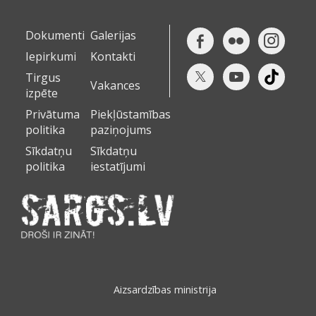
Dokumenti
Galerijas
Iepirkumi
Kontakti
Tirgus
Vakances
izpēte
Privātuma
Piekļūstamības
politika
paziņojums
Sīkdatņu
Sīkdatņu
politika
iestatījumi
Aizsardzības ministrija