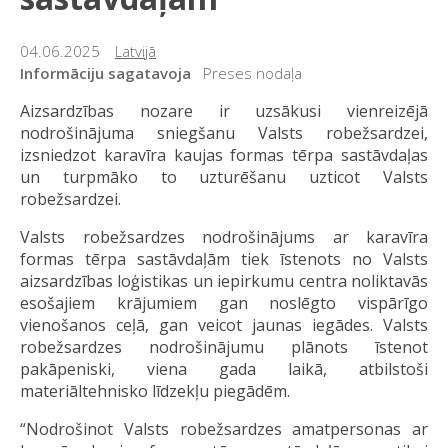
04.06.2025
Latvijā
Informāciju sagatavoja
Preses nodaļa
Aizsardzības nozare ir uzsākusi vienreizējā
nodrošinājuma sniegšanu Valsts robežsardzei,
izsniedzot karavīra kaujas formas tērpa sastāvdaļas
un turpmāko to uzturēšanu uzticot Valsts
robežsardzei.
Valsts robežsardzes nodrošinājums ar karavīra
formas tērpa sastāvdaļām tiek īstenots no Valsts
aizsardzības loģistikas un iepirkumu centra noliktavās
esošajiem krājumiem gan noslēgto vispārīgo
vienošanos ceļā, gan veicot jaunas iegādes. Valsts
robežsardzes nodrošinājumu plānots īstenot
pakāpeniski, viena gada laikā, atbilstoši
materiāltehnisko līdzekļu piegādēm.
“Nodrošinot Valsts robežsardzes amatpersonas ar