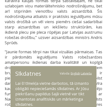
karavīra kaujas formas tērpa sastāvdaļām, ne tikai
uzlabojam viņu materiāltehnisko nodrošinājumu, bet
arī stiprinām vienotību valsts aizsardzībā. Šis
nodrošinājuma atbalsts ir praktisks ieguldījums mūsu
valsts drošībā un vēl viens piemērs ciešai sadarbībai
starp aizsardzības un iekšlietu struktūrām, kas
ikdienā plecu pie pleca rūpējas par Latvijas austrumu
robežas drošību,” uzsver aizsardzības ministrs Andris
Sprūds.
"Jaunie formas tērpi nav tikai vizuālas pārmaiņas. Tas
ir pārdomāts ieguldījums Valsts robežsardzes
amatpersonu ikdienas darba kvalitātē un kopīgā
drošības sistēmas stiprināšanā līdzās Nacionālajiem
Sīkdatnes
bruņotajiem spēkiem. Formas tērpu dizains ir
Valoda:
English
Latviešu
pielāgots mūsu vides specifikai un lieliski atbilst
Lai šī tīmekļa vietne darbotos, tā izmanto
darbam uz zaļās robežas. Tāpat pāreja uz karavīra
obligāti nepieciešamās sīkdatnes. Ar Jūsu
kaujas formas tērpiem veicinās savstarpējo
piekrišanu papildus šajā vietnē var tikt
funkcionālo saderību un vizuālo vienotību ar
izmantotas analītiskās un mārketinga
Nacionālajiem bruņotajiem spēkiem. Tādēļ Valsts
sīkdatnes.
robežsardzes vārdā pateicos aizsardzības nozares