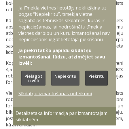
kolēģiem par šo nodrošinājumu," tā Valsts
Ja tīmekļa vietnes lietotājs noklikšķina uz
robežsardzes priekšnieks ģenerālis Guntis Pujāts.
pogas “Nepiekrītu”, tīmekļa vietnē
saglabājas tehniskās sīkdatnes, kuras ir
Kā ziņots, 2024. gada novembrī Ministru kabinets
nepieciešamas, lai nodrošinātu tīmekļa
apstiprināja Aizsardzības ministrijas priekšlikumu
vietnes darbību un kuru izmantošanai nav
atbalstīt Valsts robežsardzi, īstenojot vienreizēju
nepieciešams iegūt lietotāja piekrišanu.
nodrošinājumu ar karavīra kaujas formas tērpa
sastāvdaļām no Aizsardzības ministrijas budžeta
Ja piekrītat šo papildu sīkdatņu
līdzekļiem.
izmantošanai, lūdzu, atzīmējiet savu
izvēli:
Kopējais vienreizējā atbalsta apjoms sastādīs aptuveni
4,5 miljonus eiro, nodrošinot 2400 Valsts
robežsardzes amatpersonas ar karavīra kaujas
Pielāgot
Nepiekrītu
Piekrītu
izvēli
formas tērpu sastāvdaļām.
Vienreizējā nodrošinājuma ietvaros Valsts
Sīkdatņu izmantošanas noteikumi
robežsardzes amatpersonas nodrošinās ar šādām
formas tērpa sastāvdaļām: formas tērpa jakām un
biksēm, vasaras un ziemas cepurēm, apakšveļu,
Detalizētāka informācija par izmantotajām
jostām, virsjakām, puskombinezoniem, šņorzābakiem,
sīkdatnēm
kā arī cimdiem.