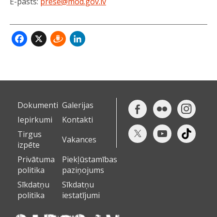
E-pasts:
prese@mod.gov.lv
Facebook
X
Draugiem
LinkedIn
Dokumenti
Galerijas
Iepirkumi
Kontakti
Tirgus
Vakances
izpēte
Privātuma
Piekļūstamības
politika
paziņojums
Sīkdatņu
Sīkdatņu
politika
iestatījumi