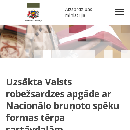
Aizsardzības
ministrija
Uzsākta Valsts
robežsardzes apgāde ar
Nacionālo bruņoto spēku
formas tērpa
sastāvdaļām