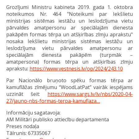
Grozījumi Ministru kabineta 2019. gada 1. oktobra
noteikumos Nr. 464 "Noteikumi par Iekšlietu
ministrijas sistēmas iestāžu un Ieslodzījuma vietu
pārvaldes amatpersonu ar speciālajām dienesta
pakāpēm formas tērpa un atšķirības zīmju aprakstu"
nosaka Iekšlietu ministrijas sistēmas iestāžu un
Ieslodzījuma vietu pārvaldes amatpersonu ar
speciālajām dienesta pakāpēm (turpmāk –
amatpersona) formas tērpa un atšķirības zīmju
aprakstu:
https://www.vestnesis.lv/op/2024/243.10
Par Nacionālo bruņoto spēku formas tērpa ar
kamuflāžas zīmējumu “WoodLatPat” vairāk iespējams
uzzināt šeit:
https://www.sargs.lv/lv/nbs/2020-04-
27/jauno-nbs-formas-terpa-kamuflaza…
Informāciju sagatavoja:
AM Militāri publisko attiecību departamenta
Preses nodaļa
Tālrunis: 67335067