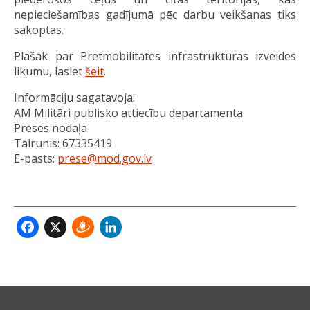
nepieciešamības gadījumā pēc darbu veikšanas tiks
sakoptas.
Plašāk par Pretmobilitātes infrastruktūras izveides
likumu, lasiet
šeit
.
Informāciju sagatavoja:
AM Militāri publisko attiecību departamenta
Preses nodaļa
Tālrunis: 67335419
E-pasts:
prese@mod.gov.lv
Facebook
X
Draugiem
LinkedIn