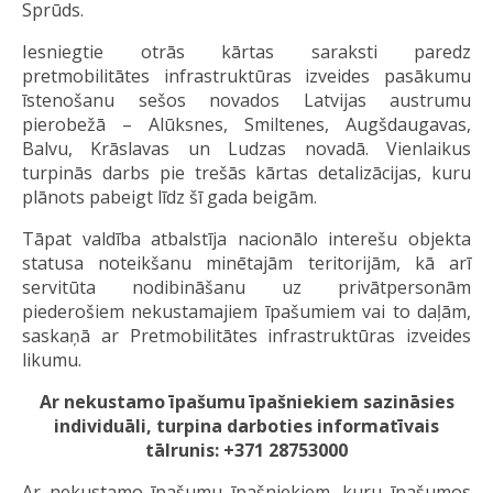
Sprūds.
Iesniegtie otrās kārtas saraksti paredz
pretmobilitātes infrastruktūras izveides pasākumu
īstenošanu sešos novados Latvijas austrumu
pierobežā – Alūksnes, Smiltenes, Augšdaugavas,
Balvu, Krāslavas un Ludzas novadā. Vienlaikus
turpinās darbs pie trešās kārtas detalizācijas, kuru
plānots pabeigt līdz šī gada beigām.
Tāpat valdība atbalstīja nacionālo interešu objekta
statusa noteikšanu minētajām teritorijām, kā arī
servitūta nodibināšanu uz privātpersonām
piederošiem nekustamajiem īpašumiem vai to daļām,
saskaņā ar Pretmobilitātes infrastruktūras izveides
likumu.
Ar nekustamo īpašumu īpašniekiem sazināsies
individuāli, turpina darboties informatīvais
tālrunis: +371 28753000
Ar nekustamo īpašumu īpašniekiem, kuru īpašumos