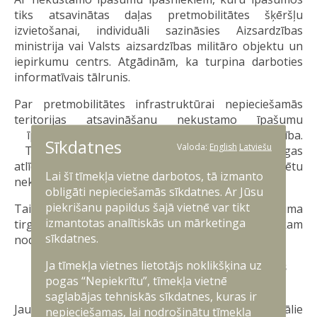
tiks atsavinātas daļas pretmobilitātes šķēršļu
izvietošanai, individuāli sazināsies Aizsardzības
ministrija vai Valsts aizsardzības militāro objektu un
iepirkumu centrs. Atgādinām, ka turpina darboties
informatīvais tālrunis.
Par pretmobilitātes infrastruktūrai nepieciešamās
teritorijas atsavināšanu nekustamo īpašumu
īpašniekiem tiks izmaksāta taisnīga atlīdzība.
Sīkdatnes
Valoda:
English
Latviešu
Taisnīgas atlīdzības noteikšanu veiks taisnīgas
atlīdzības noteikšanas komisija, piesaistot sertificētu
Lai šī tīmekļa vietne darbotos, tā izmanto
nekustamā īpašuma vērtētāju.
obligāti nepieciešamās sīkdatnes. Ar Jūsu
piekrišanu papildus šajā vietnē var tikt
Taisnīga atlīdzība sastāv no nekustamā īpašuma
izmantotas analītiskās un mārketinga
tirgus vērtības un nekustamā īpašuma īpašniekam
sīkdatnes.
nodarīto zaudējumu apmēra.
Ja tīmekļa vietnes lietotājs noklikšķina uz
Par pretmobilitātes infrastruktūras izveides
pogas “Nepiekrītu”, tīmekļa vietnē
likumu
saglabājas tehniskās sīkdatnes, kuras ir
Jau ziņots, ka Aizsardzības ministrija un Nacionālie
nepieciešamas, lai nodrošinātu tīmekļa