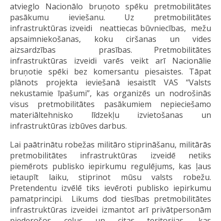
atvieglo Nacionālo bruņoto spēku pretmobilitātes
pasākumu ieviešanu. Uz pretmobilitātes
infrastruktūras izveidi neattiecas būvniecības, mežu
apsaimniekošanas, koku ciršanas un vides
aizsardzības prasības. Pretmobilitātes
infrastruktūras izveidi varēs veikt arī Nacionālie
bruņotie spēki bez komersantu piesaistes. Tāpat
plānots projekta ieviešanā iesaistīt VAS “Valsts
nekustamie īpašumi”, kas organizēs un nodrošinās
visus pretmobilitātes pasākumiem nepieciešamo
materiāltehnisko līdzekļu izvietošanas un
infrastruktūras izbūves darbus.
Lai paātrinātu robežas militāro stiprināšanu, militārās
pretmobilitātes infrastruktūras izveidē netiks
piemērots publisko iepirkumu regulējums, kas ļaus
ietaupīt laiku, stiprinot mūsu valsts robežu.
Pretendentu izvēlē tiks ievēroti publisko iepirkumu
pamatprincipi. Likums dod tiesības pretmobilitātes
infrastruktūras izveidei izmantot arī privātpersonām
piederošos ceļus un citas teritorijas, kas