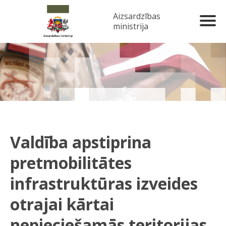
Aizsardzības
ministrija
Valdība apstiprina
pretmobilitātes
infrastruktūras izveides
otrajai kārtai
nepieciešamās teritorijas