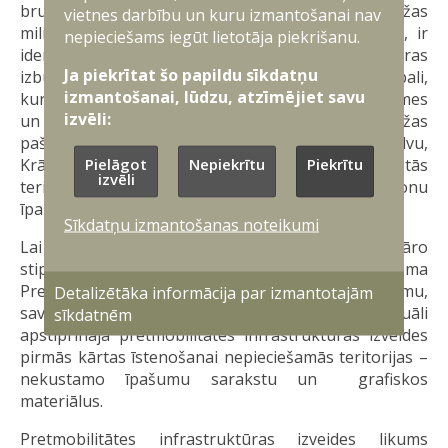
bruņotie spēki, īstenojot Latvijas austrumu robežas
vietnes darbību un kuru izmantošanai nav
militārās stiprināšanas un pretmobilitātes plānu, ir
nepieciešams iegūt lietotāja piekrišanu.
identificējuši, ka pretmobilitātes infrastruktūras
Ja piekrītat šo papildu sīkdatņu
izbūvei būs nepieciešami dažāda izmēra zemesgabali,
izmantošanai, lūdzu, atzīmējiet savu
kuru kopējā platība sasniedz 2000 hektāru Vidzemes
izvēli:
un Latgales reģionā, sešās austrumu pierobežas
pašvaldībās – Alūksnes, Augšdaugavas, Balvu,
Pielāgot
Nepiekrītu
Piekrītu
Krāslavas, Ludzas, Smiltenes novados. Identificētās
izvēli
teritorijas ir valsts, pašvaldību un privātpersonu
īpašumā.
Sīkdatņu izmantošanas noteikumi
Lai paātrinātu austrumu robežas militāro
stiprināšanu, 2025. gada 2. oktobrī Saeima pieņēma
Pretmobilitātes infrastruktūras izveides likumu,
Detalizētāka informācija par izmantotajām
savukārt 22. decembrī Ministru kabinets konceptuāli
sīkdatnēm
apstiprināja pretmobilitātes infrastruktūras izveides
pirmās kārtas īstenošanai nepieciešamās teritorijas –
nekustamo īpašumu sarakstu un grafiskos
materiālus.
Pretmobilitātes infrastruktūras izveides likums