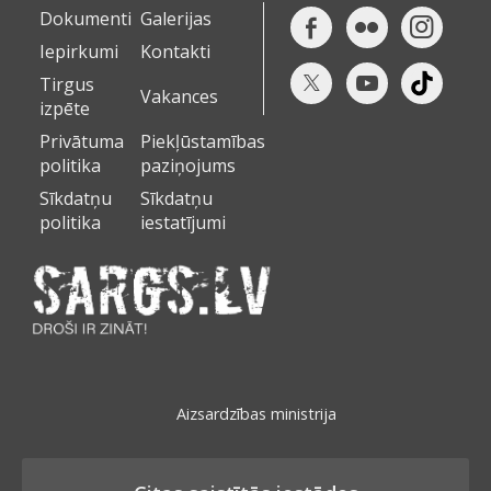
Dokumenti
Galerijas
Iepirkumi
Kontakti
Tirgus
Vakances
izpēte
Privātuma
Piekļūstamības
politika
paziņojums
Sīkdatņu
Sīkdatņu
politika
iestatījumi
Aizsardzības ministrija