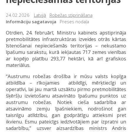
24.02.2026
Latvijā
Robežas stiprināšana
Informāciju sagatavoja
Preses nodaļa
Otrdien, 24. februārī, Ministru kabinets apstiprināja
pretmobilitātes infrastruktūras izveides otrās kārtas
īstenošanai nepieciešamās teritorijas – nekustamo
īpašumu sarakstu, kurā iekļautas 717 zemes vienības
ar kopējo platību 293,77 hektāri, kā arī grafiskos
materiālus.
“Austrumu robežas drošība ir mūsu valsts kopīga
atbildība – rīkojamies atbildīgi, mērķtiecīgi un
operatīvi, lai jau martā uzsāktu pirmo pretmobilitātes
šķēršļu izvietošanu atsavināto īpašumu punktos uz
austrumu robežas. Notiek cieša sadarbība ar
atsavināmo zemju īpašniekiem, nodrošinot gan
taisnīgu atlīdzību, gan godprātīgu attieksmi pret
ikvienu. Esmu pateicīgs iedzīvotājiem par izpratni un
sadarbību,” uzsver aizsardzības ministrs Andris