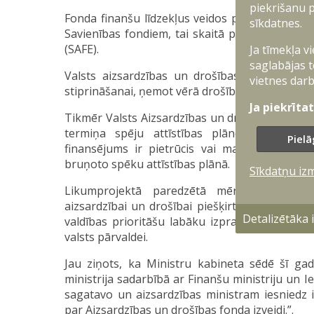
piekrišanu p
Fonda finanšu līdzekļus veidos papildus finan
sīkdatnes.
Savienības fondiem, tai skaitā paredzētais ai
(SAFE).
Ja tīmekļa v
saglabājas t
Valsts aizsardzības un drošības fonds nepie
vietnes darb
stiprināšanai, ņemot vērā drošības situāciju re
Ja piekrīta
Tikmēr Valsts Aizsardzības un drošības fonda l
termiņa spēju attīstības plānošanas fina
Pielā
finansējums ir pietrūcis vai mainoties operac
bruņoto spēku attīstības plānā.
Sīkdatņu iz
Likumprojektā paredzētā mērķtiecīgā inf
aizsardzībai un drošībai piešķirto papildu fina
Detalizētāka
valdības prioritāšu labāku izpratni un caurska
valsts pārvaldei.
Jau ziņots, ka Ministru kabineta sēdē šī gad
ministrija sadarbībā ar Finanšu ministriju un Ie
sagatavo un aizsardzības ministram iesniedz i
par Aizsardzības un drošības fonda izveidi.”.