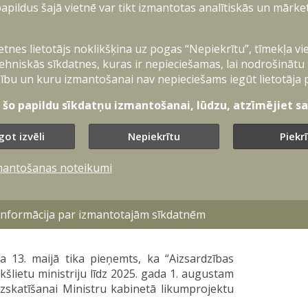
apildus šajā vietnē var tikt izmantotas analītiskās un mārke
sējums, kas tiks papildus saņemts no Eiropas
zņēmums caur Eiropas Drošības rīcības fonda
ietnes lietotājs noklikšķina uz pogas “Nepiekrītu”, tīmekļa vi
ehniskās sīkdatnes, kuras ir nepieciešamas, lai nodrošinātu
ciešams nacionālās aizsardzības kapacitātes
ību un kuru izmantošanai nav nepieciešams iegūt lietotāja 
ģionā un NATO dalībvalstu izvirzītos mērķus.
t šo papildu sīkdatņu izmantošanai, lūdzu, atzīmējiet sav
ikums kalpos par daļu no īstermiņa un vidējā
nšu mehānismiem tiem projektiem, kuriem
got izvēli
Nepiekrītu
Piekr
ionālajai vajadzībai nav iekļauts Nacionālo
mantošanas noteikumi
ormācijas apkopošana un izplatīšana par
nsējumu un tā lietderīgu izlietojumu veicinās
 informācija par izmantotajām sīkdatnēm
tāmību sabiedrībā, kā arī vispārējo uzticību
a 13. maijā tika pieņemts, ka “Aizsardzības
kšlietu ministriju līdz 2025. gada 1. augustam
zskatīšanai Ministru kabinetā likumprojektu