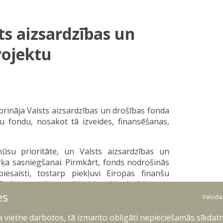
ts aizsardzības un
rojektu
prināja Valsts aizsardzības un drošības fonda
tu fondu, nosakot tā izveides, finansēšanas,
mūsu prioritāte, un Valsts aizsardzības un
ķa sasniegšanai. Pirmkārt, fonds nodrošinās
iesaisti, tostarp piekļuvi Eiropas finanšu
rkārt, tas ļaus solidāri ieguldīt drošības un
es
svaru starp aizsardzības, iekšlietu, satiksmes,
Valoda
s nozīmē labāku pārvaldību – caurskatāmākus
Sprūds.
ļa vietne darbotos, tā izmanto obligāti nepieciešamās sīkdatn