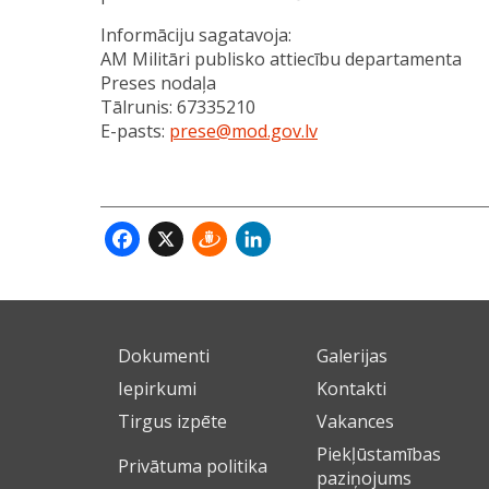
Informāciju sagatavoja:
AM Militāri publisko attiecību departamenta
Preses nodaļa
Tālrunis: 67335210
E-pasts:
prese@mod.gov.lv
Facebook
X
Draugiem
LinkedIn
Dokumenti
Galerijas
Iepirkumi
Kontakti
Tirgus izpēte
Vakances
Piekļūstamības
Privātuma politika
paziņojums