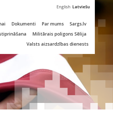
English
Latviešu
nai
Dokumenti
Par mums
Sargs.lv
stiprināšana
Militārais poligons Sēlija
Valsts aizsardzības dienests