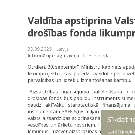
Valdība apstiprina Vals
drošības fonda likump
30.09.2025
Latvijā
Informāciju sagatavoja
Preses nodaļa
Otrdien, 30. septembrī, Ministru kabinets apsti
likumprojektu, kas paredz izveidot specializē
pārvaldības un līdzekļu izmantošanas kārtību.
“Aizsardzības finansējuma palielināšana ir 
drošības fonds būs papildu instruments šī mēr
daudz aktīvāku starptautiskā finansējuma p
instrumentam SAFE 5,68 miljardi eiro apjomā. Ot
Sīkdatn
valsts aizsardzības stiprināšanā, ievērojot līdz
veselības un ārlietu resoriem. Treškārt, fond
lēmumus,” uzsver aizsardzības ministrs Andris 
Lai šī tīmek