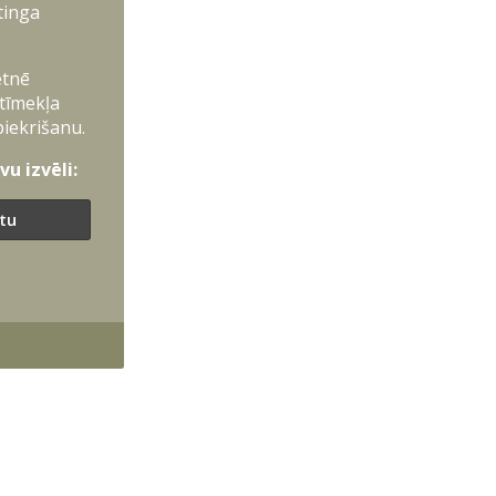
tinga
etnē
 tīmekļa
piekrišanu.
u izvēli:
ītu