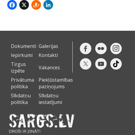
Facebook
X
Draugiem
LinkedIn
Dokumenti
Galerijas
Iepirkumi
Kontakti
Tirgus
Vakances
izpēte
Privātuma
Piekļūstamības
politika
paziņojums
Sīkdatņu
Sīkdatņu
politika
iestatījumi