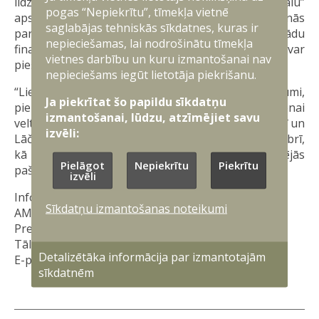
līdzīgi arī 2024. gada budžetā “Liepsalu”
pogas “Nepiekrītu”, tīmekļa vietnē
apsaimniekošanai ieplānoja 4058 eiro. Vienošanās
saglabājas tehniskās sīkdatnes, kuras ir
paredz, ka apsaimniekotājs ir gatavs rīkoties ar tādu
nepieciešamas, lai nodrošinātu tīmekļa
finanšu līdzekļu daudzumu, kādu ministrija var
vietnes darbību un kuru izmantošanai nav
piešķirt.
nepieciešams iegūt lietotāja piekrišanu.
“Liepsalās” tiek rīkoti nozīmīgi piemiņas pasākumi,
Ja piekrītat šo papildu sīkdatņu
piemēram, pulkveža Oskara Kalpaka dzimšanas dienai
izmantošanai, lūdzu, atzīmējiet savu
veltīti pasākumi 6. janvārī, Karoga svētki septembrī un
izvēli:
Lāčplēša dienai veltīts piemiņas brīdis 11. novembrī,
kā arī dažādi pasākumi ar jaunsargu un vietējās
Pielāgot
Nepiekrītu
Piekrītu
pašvaldības jauniešu iesaisti.
izvēli
Informāciju sagatavoja:
Sīkdatņu izmantošanas noteikumi
AM Militāri publisko attiecību departamenta
Preses nodaļa
Tālrunis: 67335093
Detalizētāka informācija par izmantotajām
E-pasts:
prese@mod.gov.lv
sīkdatnēm