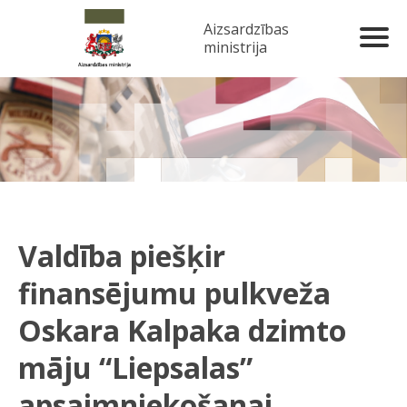
Aizsardzības
ministrija
Valdība piešķir
finansējumu pulkveža
Oskara Kalpaka dzimto
māju “Liepsalas”
apsaimniekošanai