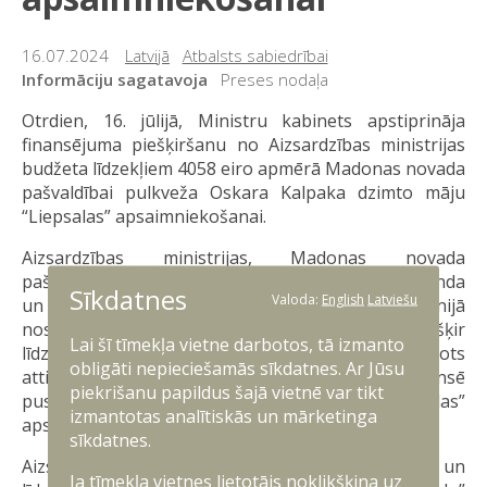
16.07.2024
Latvijā
Atbalsts sabiedrībai
Informāciju sagatavoja
Preses nodaļa
Otrdien, 16. jūlijā, Ministru kabinets apstiprināja
finansējuma piešķiršanu no Aizsardzības ministrijas
budžeta līdzekļiem 4058 eiro apmērā Madonas novada
pašvaldībai pulkveža Oskara Kalpaka dzimto māju
“Liepsalas” apsaimniekošanai.
Aizsardzības ministrijas, Madonas novada
pašvaldības, Pulkveža Oskara Kalpaka piemiņas fonda
Sīkdatnes
Valoda:
English
Latviešu
un Anitas Kalpakas-Borovkovas 2009. gada 29. jūnijā
noslēgtās vienošanās paredz, ka ministrija piešķir
Lai šī tīmekļa vietne darbotos, tā izmanto
līdzekļus “Liepsalu” apsaimniekošanai, ja tiek izdots
obligāti nepieciešamās sīkdatnes. Ar Jūsu
attiecīgs Ministru kabineta rīkojums, un līdzfinansē
piekrišanu papildus šajā vietnē var tikt
pusi no nekustamā īpašuma „Liepsalas”
izmantotas analītiskās un mārketinga
apsaimniekošanas kārtējā gada tāmes.
sīkdatnes.
Aizsardzības ministrija no 2013. līdz 2023. gadam un
Ja tīmekļa vietnes lietotājs noklikšķina uz