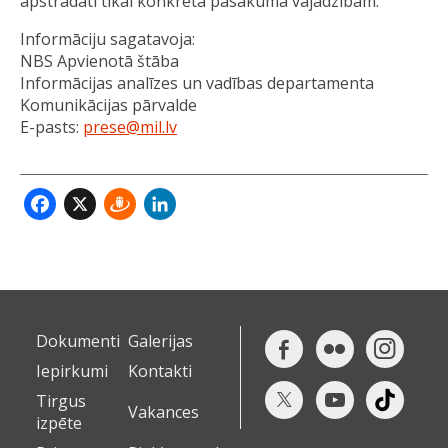
apstrādāti tikai konkrētā pasākuma vajadzībām.
Informāciju sagatavoja:
NBS Apvienotā štāba
Informācijas analīzes un vadības departamenta
Komunikācijas pārvalde
E-pasts:
prese@mil.lv
Facebook
X
Draugiem
LinkedIn
Dokumenti
Galerijas
Iepirkumi
Kontakti
Tirgus
Vakances
izpēte