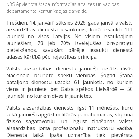
NBS Apvienotā štāba Informācijas analīzes un vadības
departamenta Komunikācijas pārvalde
Trešdien, 14. janvārī, sāksies 2026. gada janvāra valsts
aizsardzības dienesta iesaukums, kurā iesaukti 111
jaunieši no visas Latvijas. No visiem iesauktajiem
jauniešiem, 78 jeb 70% izvēlējušies brīvprātīgu
pieteikšanos, savukārt pārējie iesaukti dienestā
atlases kārtībā pēc nejaušības principa.
Valsts aizsardzības dienestu jaunieši uzsāks divās
Nacionālo bruņoto spēku vienībās. Šogad Štāba
bataljonā dienestu uzsāks 61 jaunietis, no kuriem
viena ir jauniete, bet Gaisa spēkos Lielvārdē — 50
jaunieši, no kuriem divas ir jaunietes.
Valsts aizsardzības dienests ilgst 11 mēnešus, kuru
laikā jaunieši apgūst militārās pamatiemaņas, stiprina
fizisko sagatavotību un iegūst zināšanas valsts
aizsardzības jomā profesionālu instruktoru vadībā.
Dienesta laikā īpaša uzmanība tiek pievērsta