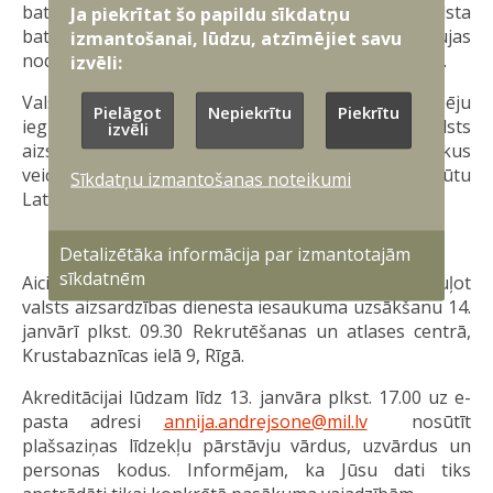
bataljonā Alūksnē; Zemessardzes 36. kaujas atbalsta
Ja piekrītat šo papildu sīkdatņu
bataljonā Lūznavā; Zemessardzes 45.kaujas
izmantošanai, lūdzu, atzīmējiet savu
nodrošinājuma bataljonā militārajā bāzē “Mežaine”.
izvēli:
Valsts aizsardzības dienests sniedz jauniešiem iespēju
Pielāgot
Nepiekrītu
Piekrītu
iegūt praktiskas prasmes, kas noder gan valsts
izvēli
aizsardzības stiprināšanā, gan civilajā dzīvē, vienlaikus
veicinot pilsonisko atbildību un piederības sajūtu
Sīkdatņu izmantošanas noteikumi
Latvijai.
Plašsaziņas līdzekļu pārstāvju ievērībai!
Detalizētāka informācija par izmantotajām
sīkdatnēm
Aicinām plašsaziņas līdzekļu pārstāvjus atspoguļot
valsts aizsardzības dienesta iesaukuma uzsākšanu 14.
janvārī plkst. 09.30 Rekrutēšanas un atlases centrā,
Krustabaznīcas ielā 9, Rīgā.
Akreditācijai lūdzam līdz 13. janvāra plkst. 17.00 uz e-
pasta adresi
annija.andrejsone@mil.lv
nosūtīt
plašsaziņas līdzekļu pārstāvju vārdus, uzvārdus un
personas kodus. Informējam, ka Jūsu dati tiks