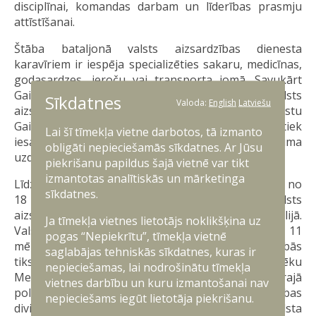
disciplīnai, komandas darbam un līderības prasmju
attīstīšanai.
Štāba bataljonā valsts aizsardzības dienesta
karavīriem ir iespēja specializēties sakaru, medicīnas,
godasardzes, ieroču vai transporta jomā. Savukārt
Gaisa spēkos pēc pamatapmācības pabeigšanas valsts
Sīkdatnes
Valoda:
English
Latviešu
aizsardzības dienesta karavīri turpina pildīt dienestu
Gaisa spēku Pretgaisa aizsardzības divizionā un tiek
Lai šī tīmekļa vietne darbotos, tā izmanto
iesaistīti vienību ikdienas atbalsta un nodrošinājuma
obligāti nepieciešamās sīkdatnes. Ar Jūsu
uzdevumu izpildē profesionālo karavīru vadībā.
piekrišanu papildus šajā vietnē var tikt
izmantotas analītiskās un mārketinga
Līdz 14. janvārim aicinām Latvijas pilsoņus vecumā no
sīkdatnes.
18 līdz 27 gadiem brīvprātīgi pieteikties valsts
aizsardzības dienestam, kas tiks uzsākts šī gada jūlijā.
Ja tīmekļa vietnes lietotājs noklikšķina uz
Valsts aizsardzības dienesta 2026. gada jūlija 11
pogas “Nepiekrītu”, tīmekļa vietnē
mēnešu dienests Nacionālo bruņoto spēku vienībās
saglabājas tehniskās sīkdatnes, kuras ir
tiks īstenots sešās dienesta vietās: Sauszemes spēku
nepieciešamas, lai nodrošinātu tīmekļa
Mehanizētajā kājnieku brigāde Ādažos, Militārajā
vietnes darbību un kuru izmantošanai nav
policijā Ādažos, Gaisa spēku Pretgaisa aizsardzības
nepieciešams iegūt lietotāja piekrišanu.
divizionā Lielvārdē, Zemessardzes 25. kaujas atbalsta