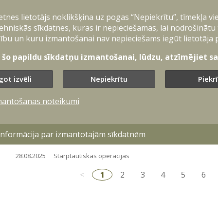
31.01.2026
Latvijā
Starptautiskās operācijas
ietnes lietotājs noklikšķina uz pogas “Nepiekrītu”, tīmekļa vi
Valdība atbalsta Nacionālo bruņoto spēku karav
ehniskās sīkdatnes, kuras ir nepieciešamas, lai nodrošinātu
“Inherent Resolve” pagarināšanu
ību un kuru izmantošanai nav nepieciešams iegūt lietotāja 
13.01.2026
Latvijā
Starptautiskās operācijas
t šo papildu sīkdatņu izmantošanai, lūdzu, atzīmējiet sav
Svinīgā ceremonijā uz operāciju Kosovā pavada
got izvēli
Nepiekrītu
Piekr
08.01.2026
Starptautiskās operācijas
mantošanas noteikumi
Saeima lems par Latvijas karavīru misijas tur
21.10.2025
Starptautiskās operācijas
NATO
Starptautiskā sadarb
 informācija par izmantotajām sīkdatnēm
Svinīgā ceremonijā uz starptautiskajām operāc
28.08.2025
Starptautiskās operācijas
<
1
2
3
4
5
6