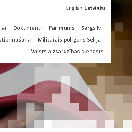
English
Latviešu
nai
Dokumenti
Par mums
Sargs.lv
stiprināšana
Militārais poligons Sēlija
Valsts aizsardzības dienests