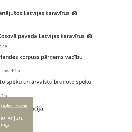
enējušos Latvijas karavīrus
Kosovā pavada Latvijas karavīrus
bība
erlandes korpuss pārņems vadību
ā sadarbība
ņoto spēku un ārvalstu bruņoto spēku
bība
:
English
Latviešu
Sentry” operācijā
zsardzības politika
es. Ar Jūsu
tinga