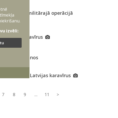
etnē
īru dalības militārajā operācijā
 tīmekļa
piekrišanu.
u izvēli:
 Latvijas karavīrus
ītu
pināšanu Balkānos
ība
ijām pavada Latvijas karavīrus
7
8
9
…
11
>