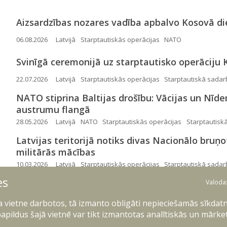
Aizsardzības nozares vadība apbalvo Kosovā di
06.08.2026
Latvijā
Starptautiskās operācijas
NATO
Svinīgā ceremonijā uz starptautisko operāciju 
22.07.2026
Latvijā
Starptautiskās operācijas
Starptautiskā sadar
NATO stiprina Baltijas drošību: Vācijas un Nīd
austrumu flangā
28.05.2026
Latvijā
NATO
Starptautiskās operācijas
Starptautisk
Latvijas teritorijā notiks divas Nacionālo bru
militārās mācības
10.03.2026
Latvijā
Starptautiskās operācijas
Starptautiskā sadar
es
Valoda
Andris Sprūds: Latvija piedalīsies NATO “Arctic 
12.02.2026
Starptautiskās operācijas
Starptautiskā sadarbība
Ai
ļa vietne darbotos, tā izmanto obligāti nepieciešamās sīkdatn
apildus šajā vietnē var tikt izmantotas analītiskās un mārke
Latvijā miris Kanādas bruņoto spēku karavīrs