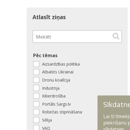
Atlasīt ziņas
Pēc tēmas
Aizsardzības politika
Atbalsts Ukrainai
Dronu koalīcija
Industrija
Kiberdrošība
Sīkdatn
Portāls Sargs.lv
Robežas stiprināšana
Lai šī tīmek
Sēlija
piekrišanu p
VAD
sīkdatnes.