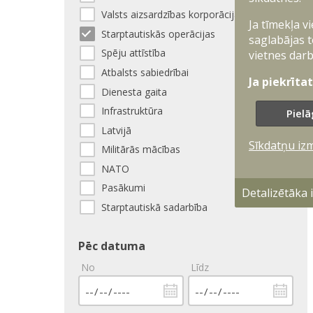
Valsts aizsardzības korporācija
Ja tīmekļa v
Starptautiskās operācijas
saglabājas t
Spēju attīstība
vietnes darb
Atbalsts sabiedrībai
Ja piekrīta
Dienesta gaita
Infrastruktūra
Pielā
Latvijā
Sīkdatņu iz
Militārās mācības
NATO
Pasākumi
Detalizētāka
Starptautiskā sadarbība
Pēc datuma
No
Līdz