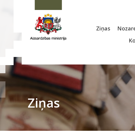
Ziņas
Nozare
Ko
Ziņas