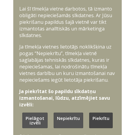
Lai šī tīmekļa vietne darbotos, tā izmanto
obligāti nepieciešamās sīkdatnes. Ar Jūsu
piekrišanu papildus šajā vietnē var tikt
izmantotas analītiskās un mārketinga
sīkdatnes.
Ja tīmekļa vietnes lietotājs noklikšķina uz
pogas “Nepiekrītu”, tīmekļa vietnē
saglabājas tehniskās sīkdatnes, kuras ir
nepieciešamas, lai nodrošinātu tīmekļa
vietnes darbību un kuru izmantošanai nav
nepieciešams iegūt lietotāja piekrišanu.
Ja piekrītat šo papildu sīkdatņu
izmantošanai, lūdzu, atzīmējiet savu
izvēli:
Pielāgot
Nepiekrītu
Piekrītu
izvēli