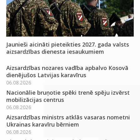
Jaunieši aicināti pieteikties 2027. gada valsts
aizsardzības dienesta iesaukumiem
Aizsardzības nozares vadība apbalvo Kosovā
dienējušos Latvijas karavīrus
06.08.2026
Nacionālie bruņotie spēki trenē spēju izvērst
mobilizācijas centrus
06.08.2026
Aizsardzības ministrs atklās vasaras nometni
Ukrainas karavīru bērniem
06.08.2026