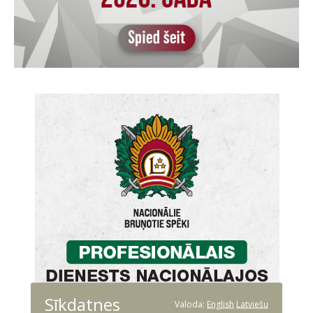
Sīkdatnes
Valoda:
English
Latviešu