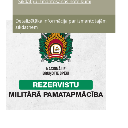
Sīkdatņu izmantošanas noteikumi
Detalizētāka informācija par izmantotajām
sīkdatnēm