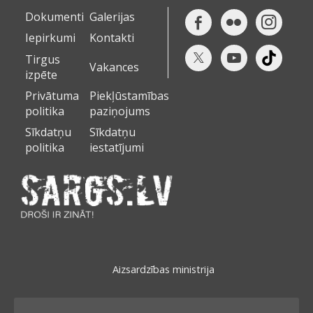
Dokumenti
Galerijas
Iepirkumi
Kontakti
Tirgus
Vakances
izpēte
Privātuma
Piekļūstamības
politika
paziņojums
Sīkdatņu
Sīkdatņu
politika
iestatījumi
Aizsardzības ministrija