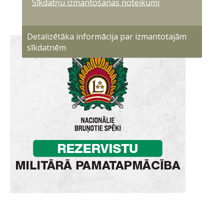
Sīkdatņu izmantošanas noteikumi
Detalizētāka informācija par izmantotajām
sīkdatnēm