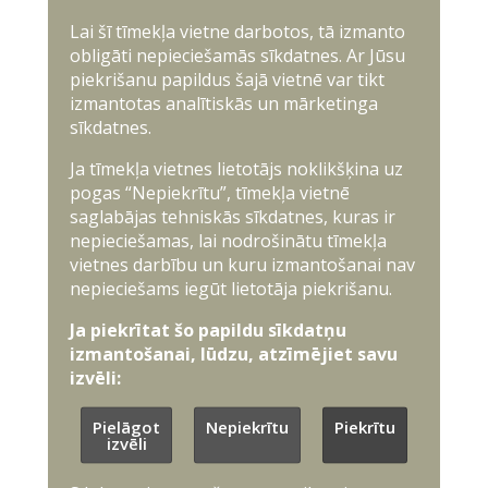
Lai šī tīmekļa vietne darbotos, tā izmanto
obligāti nepieciešamās sīkdatnes. Ar Jūsu
piekrišanu papildus šajā vietnē var tikt
izmantotas analītiskās un mārketinga
sīkdatnes.
Ja tīmekļa vietnes lietotājs noklikšķina uz
pogas “Nepiekrītu”, tīmekļa vietnē
saglabājas tehniskās sīkdatnes, kuras ir
nepieciešamas, lai nodrošinātu tīmekļa
vietnes darbību un kuru izmantošanai nav
nepieciešams iegūt lietotāja piekrišanu.
Ja piekrītat šo papildu sīkdatņu
izmantošanai, lūdzu, atzīmējiet savu
izvēli:
Pielāgot
Nepiekrītu
Piekrītu
izvēli