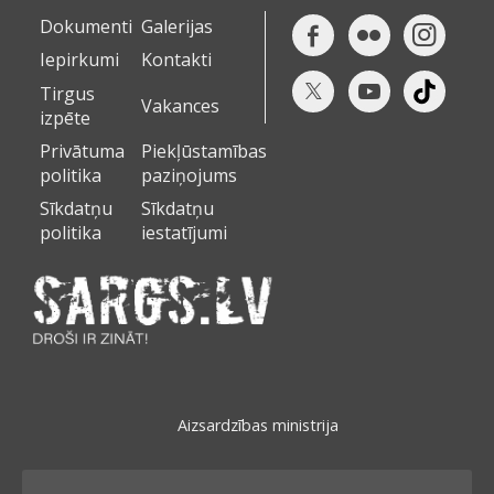
Dokumenti
Galerijas
Iepirkumi
Kontakti
Tirgus
Vakances
izpēte
Privātuma
Piekļūstamības
politika
paziņojums
Sīkdatņu
Sīkdatņu
politika
iestatījumi
Aizsardzības ministrija