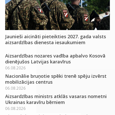
Jaunieši aicināti pieteikties 2027. gada valsts
aizsardzības dienesta iesaukumiem
Aizsardzības nozares vadība apbalvo Kosovā
dienējušos Latvijas karavīrus
06.08.2026
Nacionālie bruņotie spēki trenē spēju izvērst
mobilizācijas centrus
06.08.2026
Aizsardzības ministrs atklās vasaras nometni
Ukrainas karavīru bērniem
06.08.2026