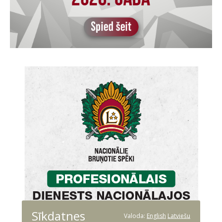
Sīkdatnes
Valoda:
English
Latviešu