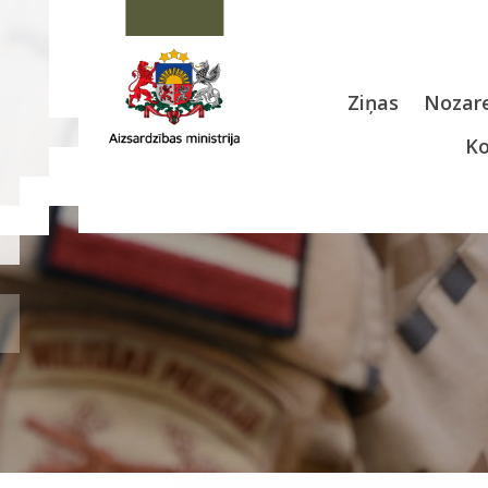
Ziņas
Nozare
Ko