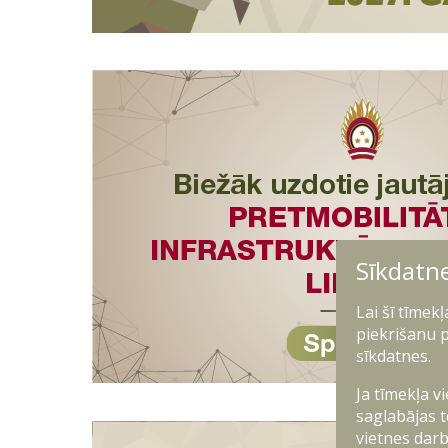
Sīkdatn
Lai šī tīmek
piekrišanu p
sīkdatnes.
Ja tīmekļa v
saglabājas t
vietnes darb