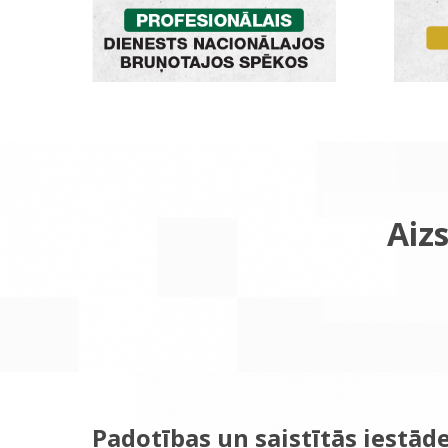
Aizs
Padotības un saistītās iestād