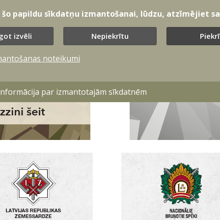
t šo papildu sīkdatņu izmantošanai, lūdzu, atzīmējiet sav
got izvēli
Nepiekrītu
Piekr
mantošanas noteikumi
 informācija par izmantotajām sīkdatnēm