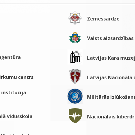
Zemessardze
Valsts aizsardzības
 aģentūra
Latvijas Kara muze
pirkumu centrs
Latvijas Nacionālā
institūcija
Militārās izlūkošan
lā vidusskola
Nacionālais kiberdr