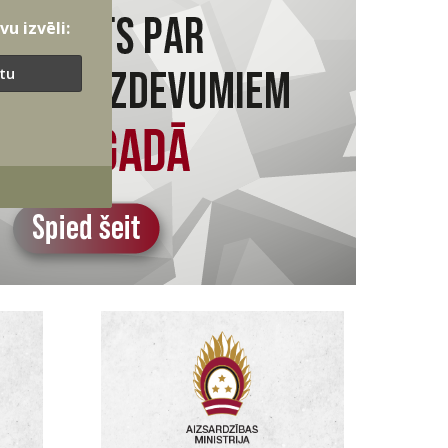
u izvēli:
ītu