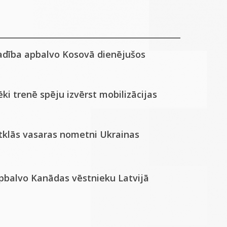
adība apbalvo Kosovā dienējušos
ki trenē spēju izvērst mobilizācijas
atklās vasaras nometni Ukrainas
apbalvo Kanādas vēstnieku Latvijā