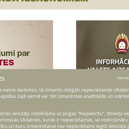
es
Valoda
ļa vietne darbotos, tā izmanto obligāti nepieciešamās sīkdatn
apildus šajā vietnē var tikt izmantotas analītiskās un mārke
ietnes lietotājs noklikšķina uz pogas “Nepiekrītu”, tīmekļa vi
ehniskās sīkdatnes, kuras ir nepieciešamas, lai nodrošinātu
ību un kuru izmantošanai nav nepieciešams iegūt lietotāja 