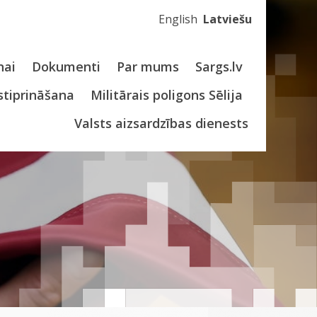
English
Latviešu
nai
Dokumenti
Par mums
Sargs.lv
stiprināšana
Militārais poligons Sēlija
Valsts aizsardzības dienests