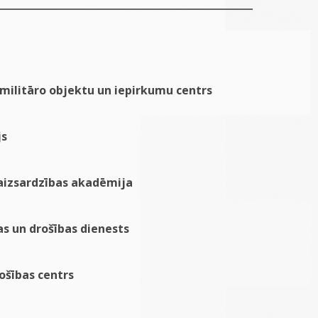
 militāro objektu un iepirkumu centrs
js
 aizsardzības akadēmija
as un drošības dienests
ošības centrs