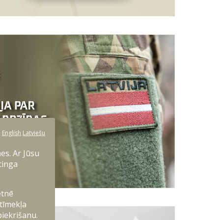
:
English
Latviešu
es. Ar Jūsu
tinga
etnē
 tīmekļa
piekrišanu.