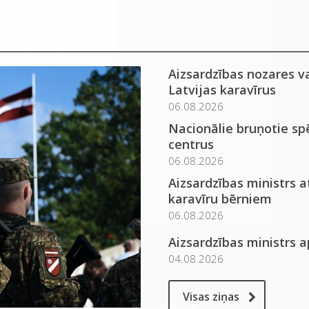
Aizsardzības nozares v
Latvijas karavīrus
06.08.2026
Nacionālie bruņotie spē
centrus
06.08.2026
Aizsardzības ministrs 
karavīru bērniem
06.08.2026
Aizsardzības ministrs 
04.08.2026
Visas ziņas