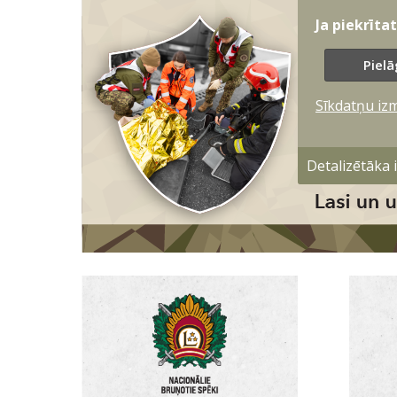
Ja piekrīta
Pielā
Sīkdatņu iz
Detalizētāka