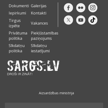
Dokumenti
Galerijas
Iepirkumi
Kontakti
Tirgus
Vakances
izpēte
Privātuma
Piekļūstamības
politika
paziņojums
Sīkdatņu
Sīkdatņu
politika
iestatījumi
Aizsardzības ministrija