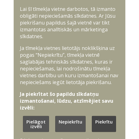
Lai šī tīmekļa vietne darbotos, tā izmanto
obligāti nepieciešamās sīkdatnes. Ar Jūsu
piekrišanu papildus šajā vietnē var tikt
izmantotas analītiskās un mārketinga
sīkdatnes.
Ja tīmekļa vietnes lietotājs noklikšķina uz
pogas “Nepiekrītu”, tīmekļa vietnē
saglabājas tehniskās sīkdatnes, kuras ir
nepieciešamas, lai nodrošinātu tīmekļa
vietnes darbību un kuru izmantošanai nav
nepieciešams iegūt lietotāja piekrišanu.
Ja piekrītat šo papildu sīkdatņu
izmantošanai, lūdzu, atzīmējiet savu
izvēli:
Pielāgot
Nepiekrītu
Piekrītu
izvēli