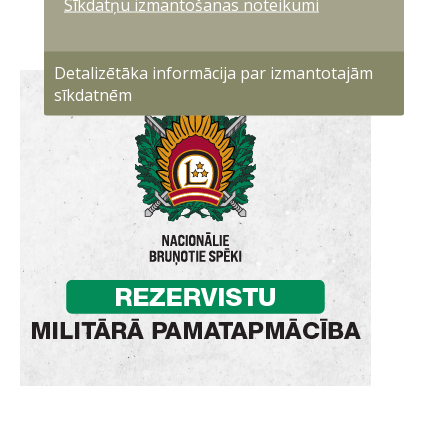
Sīkdatņu izmantošanas noteikumi
Detalizētāka informācija par izmantotajām
sīkdatnēm