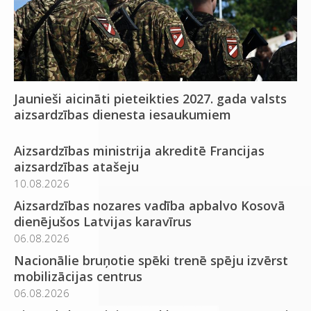
Jaunieši aicināti pieteikties 2027. gada valsts
aizsardzības dienesta iesaukumiem
Aizsardzības ministrija akreditē Francijas
aizsardzības atašeju
10.08.2026
Aizsardzības nozares vadība apbalvo Kosovā
dienējušos Latvijas karavīrus
06.08.2026
Nacionālie bruņotie spēki trenē spēju izvērst
mobilizācijas centrus
06.08.2026