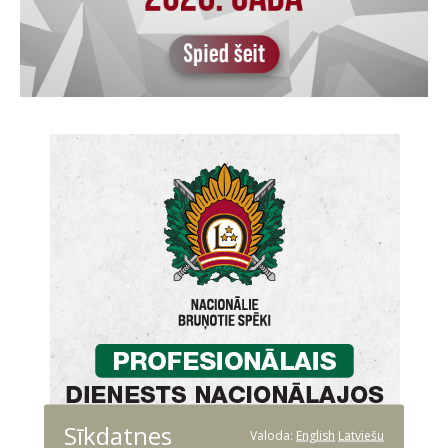
Sīkdatnes
Valoda:
English
Latviešu