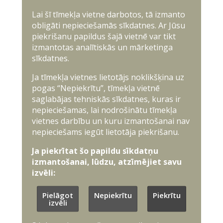
Lai šī tīmekļa vietne darbotos, tā izmanto
obligāti nepieciešamās sīkdatnes. Ar Jūsu
piekrišanu papildus šajā vietnē var tikt
izmantotas analītiskās un mārketinga
sīkdatnes.
Ja tīmekļa vietnes lietotājs noklikšķina uz
pogas “Nepiekrītu”, tīmekļa vietnē
saglabājas tehniskās sīkdatnes, kuras ir
nepieciešamas, lai nodrošinātu tīmekļa
vietnes darbību un kuru izmantošanai nav
nepieciešams iegūt lietotāja piekrišanu.
Ja piekrītat šo papildu sīkdatņu
izmantošanai, lūdzu, atzīmējiet savu
izvēli:
Pielāgot
Nepiekrītu
Piekrītu
izvēli