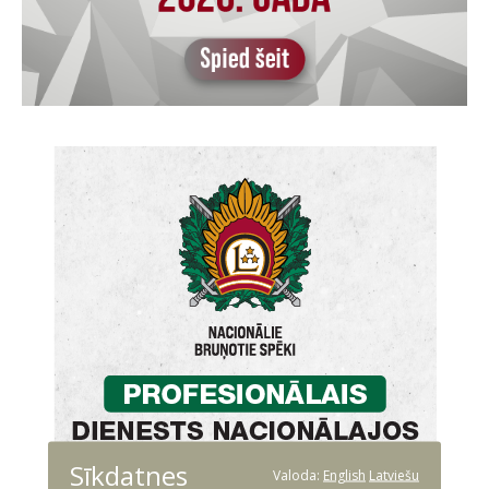
Sīkdatnes
Valoda:
English
Latviešu