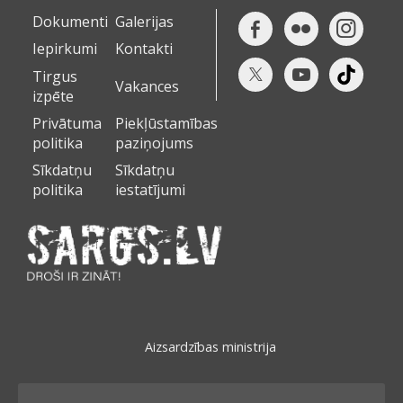
Dokumenti
Galerijas
Iepirkumi
Kontakti
Tirgus
Vakances
izpēte
Privātuma
Piekļūstamības
politika
paziņojums
Sīkdatņu
Sīkdatņu
politika
iestatījumi
Aizsardzības ministrija