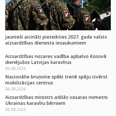
Jaunieši aicināti pieteikties 2027. gada valsts
aizsardzības dienesta iesaukumiem
Aizsardzības nozares vadība apbalvo Kosovā
dienējušos Latvijas karavīrus
06.08.2026
Nacionālie bruņotie spēki trenē spēju izvērst
mobilizācijas centrus
06.08.2026
Aizsardzības ministrs atklās vasaras nometni
Ukrainas karavīru bērniem
06.08.2026