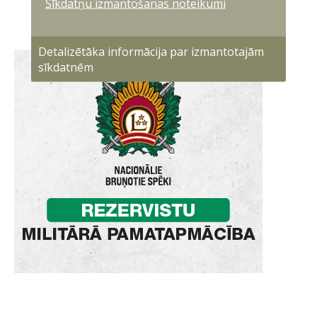
Sīkdatņu izmantošanas noteikumi
Detalizētāka informācija par izmantotajām
sīkdatnēm