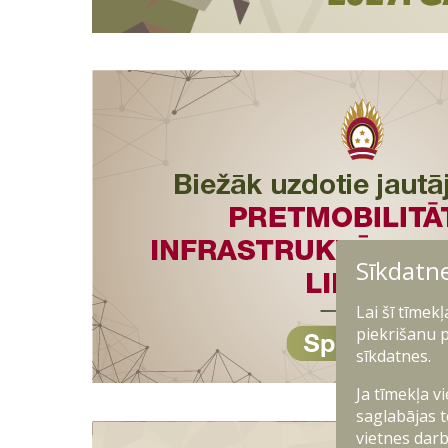
Sīkdatn
Lai šī tīmek
piekrišanu p
sīkdatnes.
Ja tīmekļa v
saglabājas t
vietnes darb