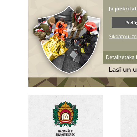
Ja piekrīta
Pielā
Sīkdatņu iz
Detalizētāka