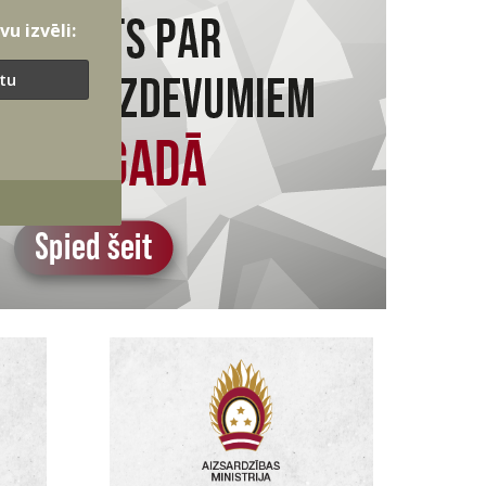
u izvēli:
ītu