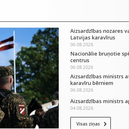
Aizsardzības nozares v
Latvijas karavīrus
06.08.2026
Nacionālie bruņotie spē
centrus
06.08.2026
Aizsardzības ministrs 
karavīru bērniem
06.08.2026
Aizsardzības ministrs 
04.08.2026
Visas ziņas