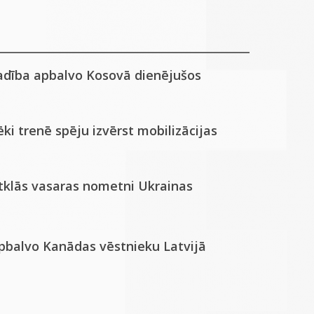
adība apbalvo Kosovā dienējušos
ki trenē spēju izvērst mobilizācijas
atklās vasaras nometni Ukrainas
apbalvo Kanādas vēstnieku Latvijā