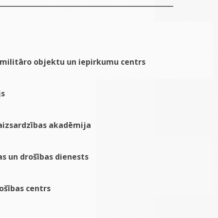
 militāro objektu un iepirkumu centrs
js
 aizsardzības akadēmija
as un drošības dienests
ošības centrs