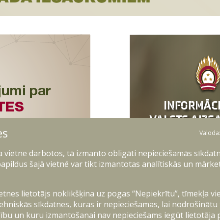
es
Valoda
ļa vietne darbotos, tā izmanto obligāti nepieciešamās sīkdatn
apildus šajā vietnē var tikt izmantotas analītiskās un mārke
ietnes lietotājs noklikšķina uz pogas “Nepiekrītu”, tīmekļa vi
ehniskās sīkdatnes, kuras ir nepieciešamas, lai nodrošinātu
ību un kuru izmantošanai nav nepieciešams iegūt lietotāja 