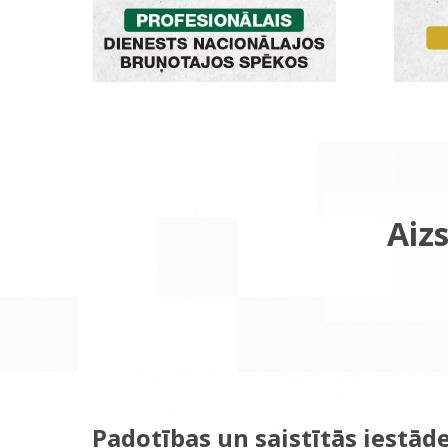
Aizs
Padotības un saistītās iestād