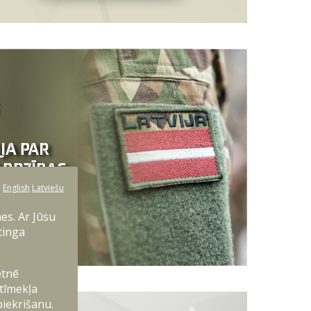
:
English
Latviešu
es. Ar Jūsu
tinga
etnē
 tīmekļa
piekrišanu.