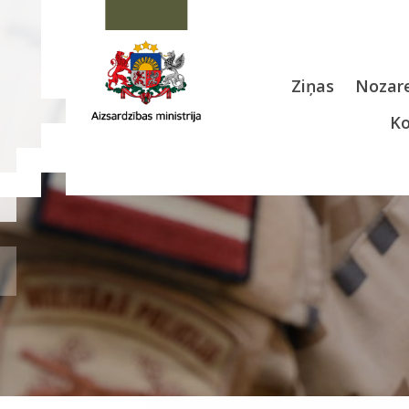
Ziņas
Nozare
Ko