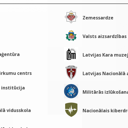
Zemessardze
Valsts aizsardzības
 aģentūra
Latvijas Kara muze
pirkumu centrs
Latvijas Nacionālā
institūcija
Militārās izlūkošan
lā vidusskola
Nacionālais kiberdr