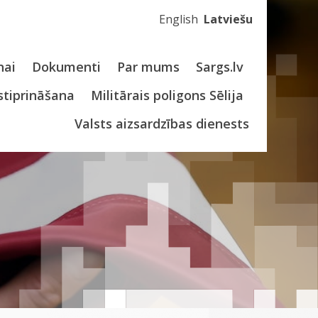
English
Latviešu
nai
Dokumenti
Par mums
Sargs.lv
stiprināšana
Militārais poligons Sēlija
Valsts aizsardzības dienests