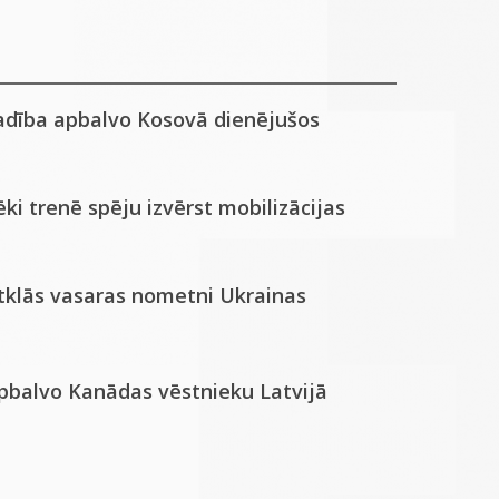
adība apbalvo Kosovā dienējušos
ki trenē spēju izvērst mobilizācijas
atklās vasaras nometni Ukrainas
apbalvo Kanādas vēstnieku Latvijā