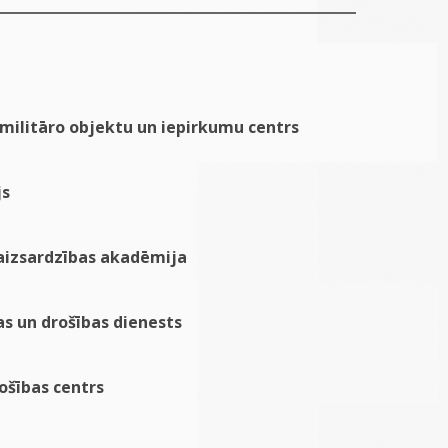
 militāro objektu un iepirkumu centrs
js
 aizsardzības akadēmija
as un drošības dienests
ošības centrs