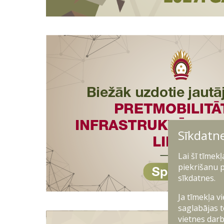
Sīkdatn
Lai šī tīmek
piekrišanu p
sīkdatnes.
Ja tīmekļa v
saglabājas t
vietnes darb