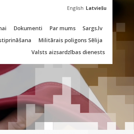
English
Latviešu
nai
Dokumenti
Par mums
Sargs.lv
stiprināšana
Militārais poligons Sēlija
Valsts aizsardzības dienests