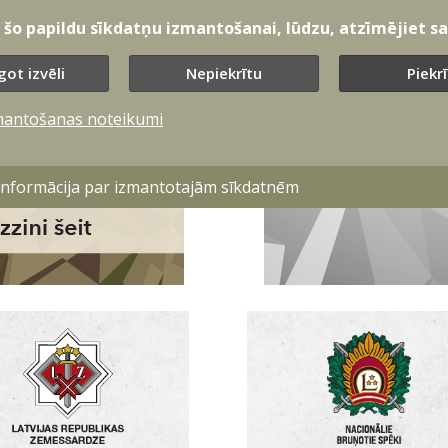
t šo papildu sīkdatņu izmantošanai, lūdzu, atzīmējiet sav
got izvēli
Nepiekrītu
Piekr
mantošanas noteikumi
 informācija par izmantotajām sīkdatnēm