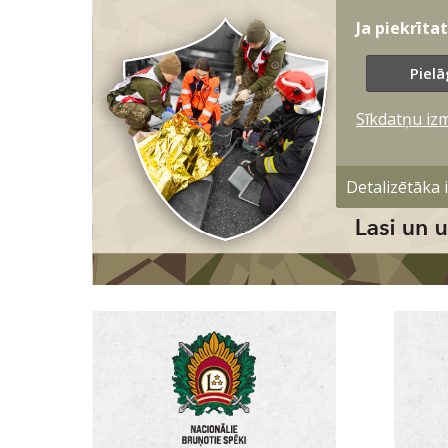
Ja piekrīta
Pielā
Sīkdatņu iz
Detalizētāka