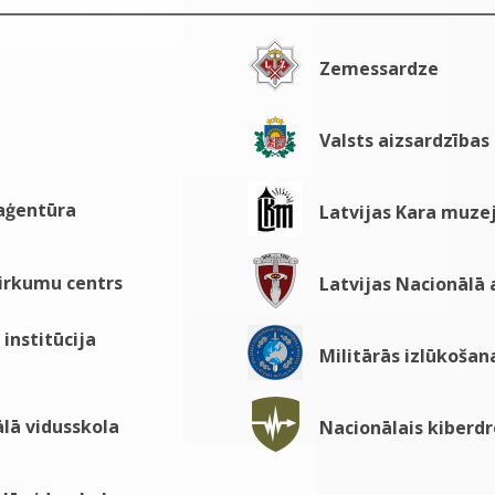
Zemessardze
Valsts aizsardzības
 aģentūra
Latvijas Kara muze
pirkumu centrs
Latvijas Nacionālā
institūcija
Militārās izlūkošan
lā vidusskola
Nacionālais kiberdr