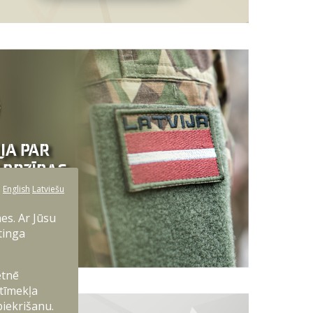
:
English
Latviešu
es. Ar Jūsu
tinga
etnē
 tīmekļa
piekrišanu.