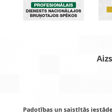
Aizs
Padotības un saistītās iestād