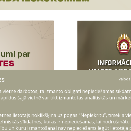
es
Valoda
ļa vietne darbotos, tā izmanto obligāti nepieciešamās sīkdatn
apildus šajā vietnē var tikt izmantotas analītiskās un mārke
ietnes lietotājs noklikšķina uz pogas “Nepiekrītu”, tīmekļa vi
ehniskās sīkdatnes, kuras ir nepieciešamas, lai nodrošinātu
ību un kuru izmantošanai nav nepieciešams iegūt lietotāja 