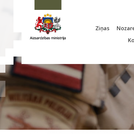
Ziņas
Nozare
Ko