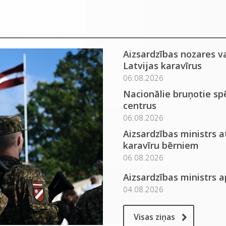
Aizsardzības nozares v
Latvijas karavīrus
06.08.2026
Nacionālie bruņotie spē
centrus
06.08.2026
Aizsardzības ministrs 
karavīru bērniem
06.08.2026
Aizsardzības ministrs 
04.08.2026
Visas ziņas