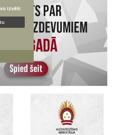
u izvēli:
ītu