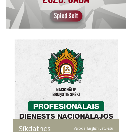
Sīkdatnes
Valoda:
English
Latviešu