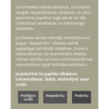
Lai šī tīmekļa vietne darbotos, tā izmanto
obligāti nepieciešamās sīkdatnes. Ar Jūsu
piekrišanu papildus šajā vietnē var tikt
izmantotas analītiskās un mārketinga
sīkdatnes.
Ja tīmekļa vietnes lietotājs noklikšķina uz
pogas “Nepiekrītu”, tīmekļa vietnē
saglabājas tehniskās sīkdatnes, kuras ir
nepieciešamas, lai nodrošinātu tīmekļa
vietnes darbību un kuru izmantošanai nav
nepieciešams iegūt lietotāja piekrišanu.
Ja piekrītat šo papildu sīkdatņu
izmantošanai, lūdzu, atzīmējiet savu
izvēli:
Pielāgot
Nepiekrītu
Piekrītu
izvēli