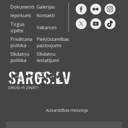
Dokumenti
Galerijas
Iepirkumi
Kontakti
Tirgus
Vakances
izpēte
Privātuma
Piekļūstamības
politika
paziņojums
Sīkdatņu
Sīkdatņu
politika
iestatījumi
Aizsardzības ministrija