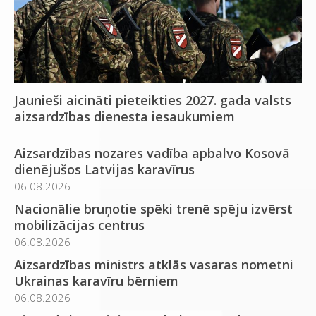
Jaunieši aicināti pieteikties 2027. gada valsts
aizsardzības dienesta iesaukumiem
Aizsardzības nozares vadība apbalvo Kosovā
dienējušos Latvijas karavīrus
06.08.2026
Nacionālie bruņotie spēki trenē spēju izvērst
mobilizācijas centrus
06.08.2026
Aizsardzības ministrs atklās vasaras nometni
Ukrainas karavīru bērniem
06.08.2026