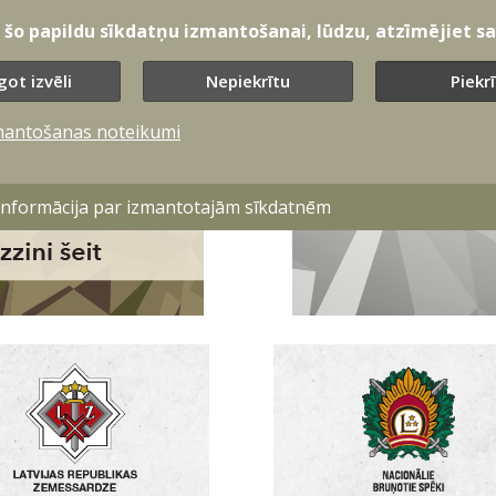
t šo papildu sīkdatņu izmantošanai, lūdzu, atzīmējiet sav
got izvēli
Nepiekrītu
Piekr
mantošanas noteikumi
 informācija par izmantotajām sīkdatnēm