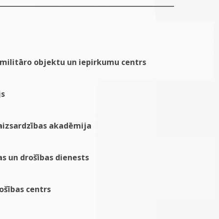
 militāro objektu un iepirkumu centrs
js
 aizsardzības akadēmija
as un drošības dienests
ošības centrs