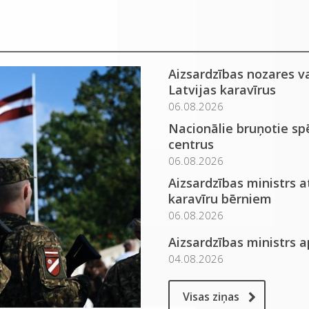
Aizsardzības nozares v
Latvijas karavīrus
06.08.2026
Nacionālie bruņotie spē
centrus
06.08.2026
Aizsardzības ministrs 
karavīru bērniem
06.08.2026
Aizsardzības ministrs 
04.08.2026
Visas ziņas