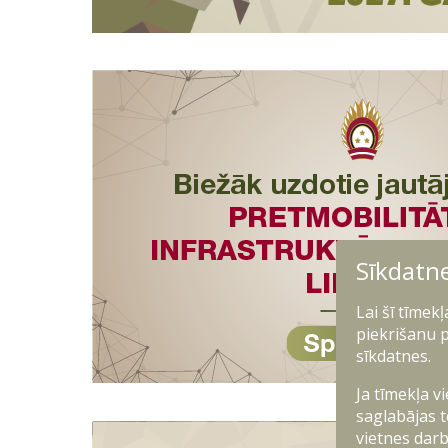
Sīkdatn
Lai šī tīmek
piekrišanu p
sīkdatnes.
Ja tīmekļa v
saglabājas t
vietnes darb