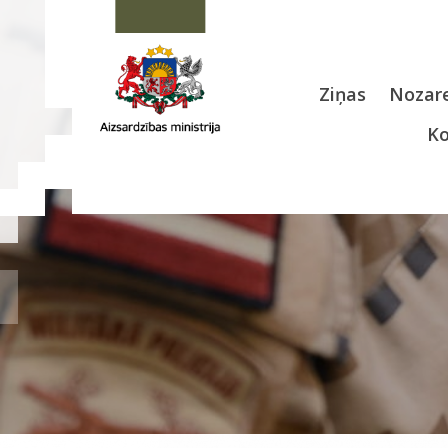
Ziņas
Nozare
Ko