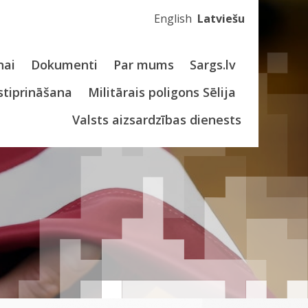
English
Latviešu
nai
Dokumenti
Par mums
Sargs.lv
stiprināšana
Militārais poligons Sēlija
Valsts aizsardzības dienests