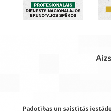
Aizs
Padotības un saistītās iestād