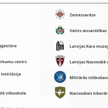
Zemessardze
Valsts aizsardzības
 aģentūra
Latvijas Kara muze
pirkumu centrs
Latvijas Nacionālā
institūcija
Militārās izlūkošan
lā vidusskola
Nacionālais kiberdr