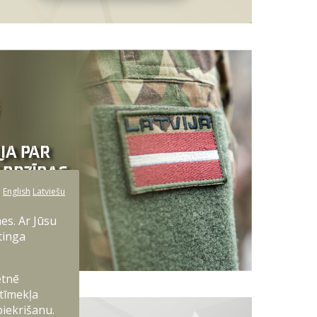
:
English
Latviešu
es. Ar Jūsu
tinga
etnē
 tīmekļa
piekrišanu.