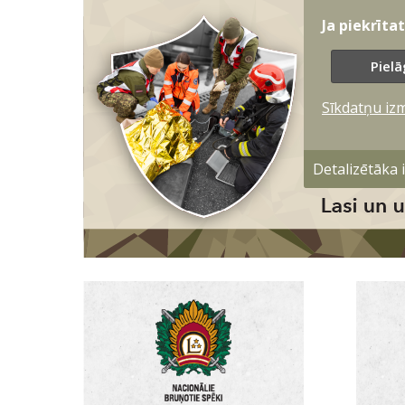
Ja piekrīta
Pielā
Sīkdatņu iz
Detalizētāka