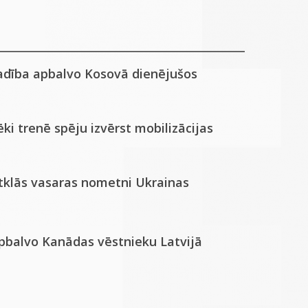
adība apbalvo Kosovā dienējušos
ki trenē spēju izvērst mobilizācijas
atklās vasaras nometni Ukrainas
apbalvo Kanādas vēstnieku Latvijā