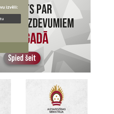
u izvēli:
ītu