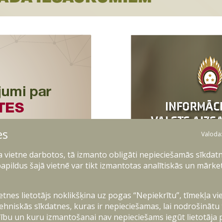
es
Valoda
ļa vietne darbotos, tā izmanto obligāti nepieciešamās sīkdatn
apildus šajā vietnē var tikt izmantotas analītiskās un mārke
ietnes lietotājs noklikšķina uz pogas “Nepiekrītu”, tīmekļa vi
ehniskās sīkdatnes, kuras ir nepieciešamas, lai nodrošinātu
ību un kuru izmantošanai nav nepieciešams iegūt lietotāja 