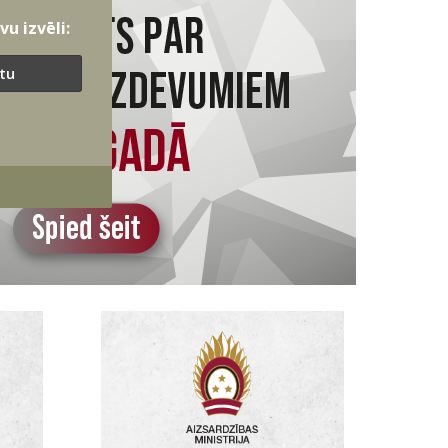
u izvēli:
ītu