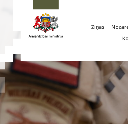
Ziņas
Nozare
Ko