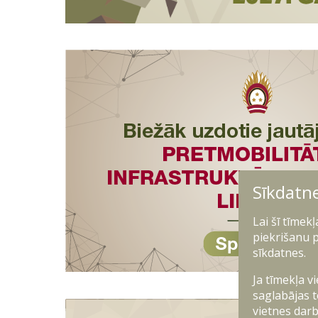
Sīkdatn
Lai šī tīmek
piekrišanu p
sīkdatnes.
Ja tīmekļa v
saglabājas t
vietnes darb