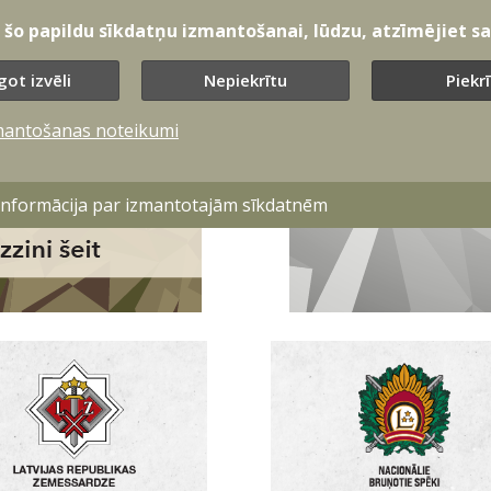
t šo papildu sīkdatņu izmantošanai, lūdzu, atzīmējiet sav
got izvēli
Nepiekrītu
Piekr
mantošanas noteikumi
 informācija par izmantotajām sīkdatnēm