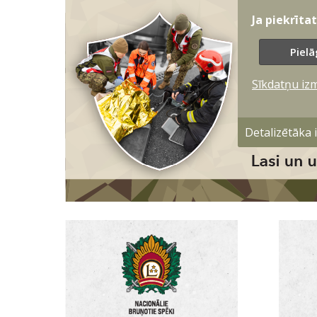
Ja piekrīta
Pielā
Sīkdatņu iz
Detalizētāka