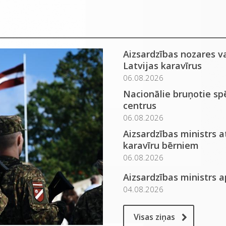
Aizsardzības nozares v
Latvijas karavīrus
06.08.2026
Nacionālie bruņotie spē
centrus
06.08.2026
Aizsardzības ministrs 
karavīru bērniem
06.08.2026
Aizsardzības ministrs 
04.08.2026
Visas ziņas