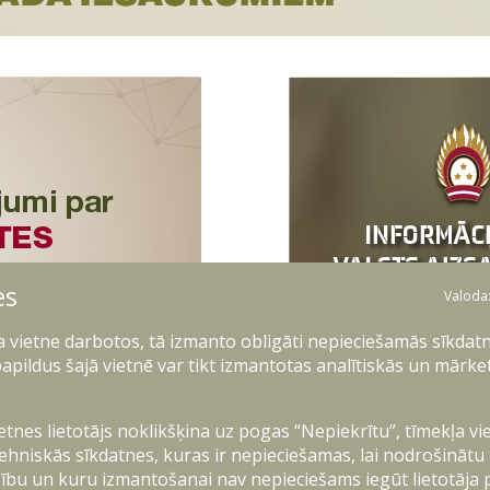
es
Valoda
ļa vietne darbotos, tā izmanto obligāti nepieciešamās sīkdatn
apildus šajā vietnē var tikt izmantotas analītiskās un mārke
ietnes lietotājs noklikšķina uz pogas “Nepiekrītu”, tīmekļa vi
ehniskās sīkdatnes, kuras ir nepieciešamas, lai nodrošinātu
ību un kuru izmantošanai nav nepieciešams iegūt lietotāja 