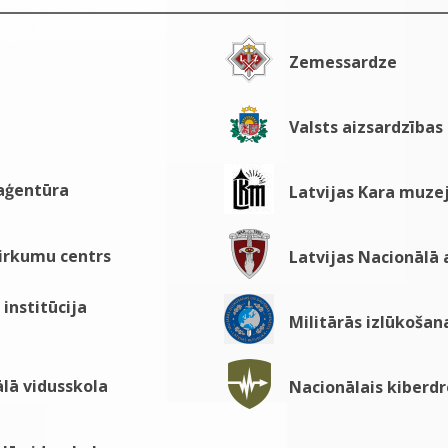
Zemessardze
Valsts aizsardzības
 aģentūra
Latvijas Kara muze
pirkumu centrs
Latvijas Nacionālā
institūcija
Militārās izlūkošan
lā vidusskola
Nacionālais kiberdr