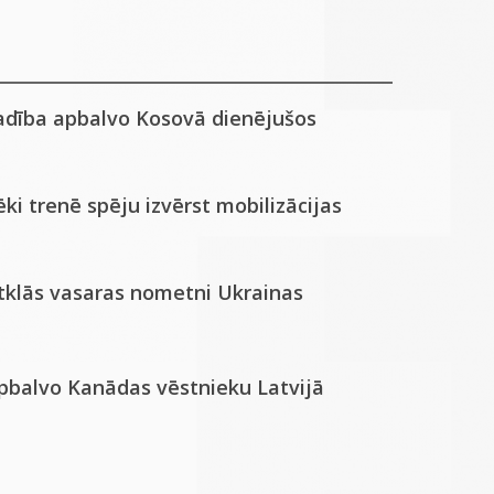
adība apbalvo Kosovā dienējušos
ki trenē spēju izvērst mobilizācijas
atklās vasaras nometni Ukrainas
apbalvo Kanādas vēstnieku Latvijā