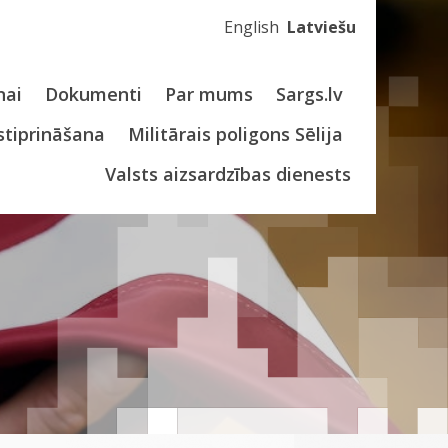
English
Latviešu
nai
Dokumenti
Par mums
Sargs.lv
stiprināšana
Militārais poligons Sēlija
Valsts aizsardzības dienests