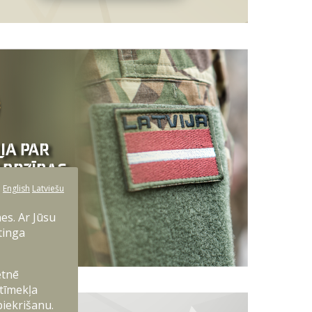
:
English
Latviešu
es. Ar Jūsu
tinga
etnē
 tīmekļa
piekrišanu.