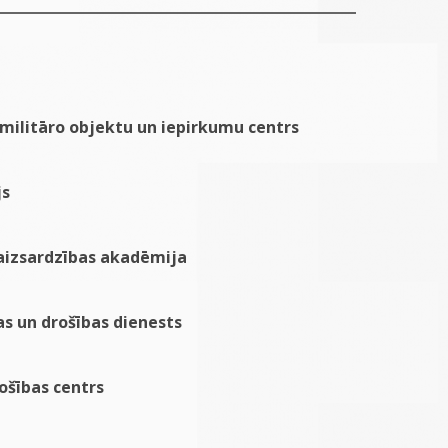
 militāro objektu un iepirkumu centrs
js
 aizsardzības akadēmija
as un drošības dienests
ošības centrs