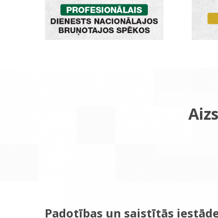
Aizs
Padotības un saistītās iestād