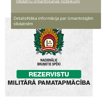
Sīkdatņu izmantošanas noteikumi
Detalizētāka informācija par izmantotajām
sīkdatnēm