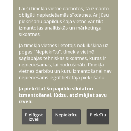
Lai šī tīmekļa vietne darbotos, tā izmanto
obligāti nepieciešamās sīkdatnes. Ar Jūsu
piekrišanu papildus šajā vietnē var tikt
izmantotas analītiskās un mārketinga
sīkdatnes.
Ja tīmekļa vietnes lietotājs noklikšķina uz
pogas “Nepiekrītu”, tīmekļa vietnē
saglabājas tehniskās sīkdatnes, kuras ir
nepieciešamas, lai nodrošinātu tīmekļa
vietnes darbību un kuru izmantošanai nav
nepieciešams iegūt lietotāja piekrišanu.
Ja piekrītat šo papildu sīkdatņu
izmantošanai, lūdzu, atzīmējiet savu
izvēli:
Pielāgot
Nepiekrītu
Piekrītu
izvēli