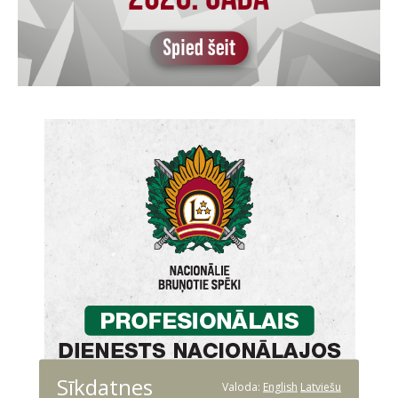
Sīkdatnes
Valoda:
English
Latviešu