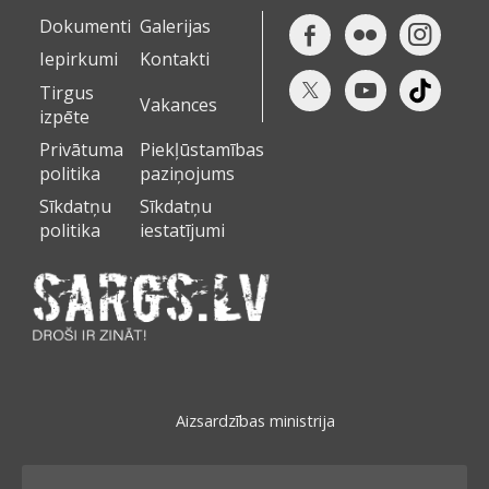
Dokumenti
Galerijas
Iepirkumi
Kontakti
Tirgus
Vakances
izpēte
Privātuma
Piekļūstamības
politika
paziņojums
Sīkdatņu
Sīkdatņu
politika
iestatījumi
Aizsardzības ministrija