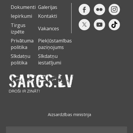
Dokumenti
Galerijas
Iepirkumi
Kontakti
Tirgus
Vakances
izpēte
Privātuma
Piekļūstamības
politika
paziņojums
Sīkdatņu
Sīkdatņu
politika
iestatījumi
Aizsardzības ministrija