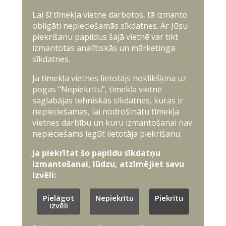
Lai šī tīmekļa vietne darbotos, tā izmanto
obligāti nepieciešamās sīkdatnes. Ar Jūsu
piekrišanu papildus šajā vietnē var tikt
izmantotas analītiskās un mārketinga
sīkdatnes.
Ja tīmekļa vietnes lietotājs noklikšķina uz
pogas “Nepiekrītu”, tīmekļa vietnē
saglabājas tehniskās sīkdatnes, kuras ir
nepieciešamas, lai nodrošinātu tīmekļa
vietnes darbību un kuru izmantošanai nav
nepieciešams iegūt lietotāja piekrišanu.
Ja piekrītat šo papildu sīkdatņu
izmantošanai, lūdzu, atzīmējiet savu
izvēli:
Pielāgot
Nepiekrītu
Piekrītu
izvēli