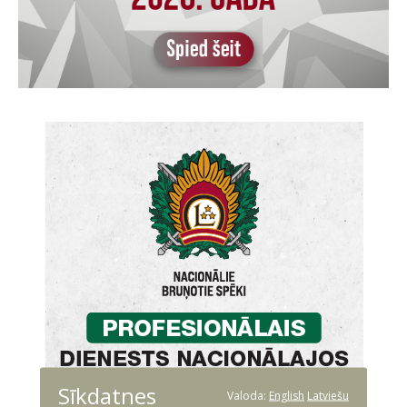
Sīkdatnes
Valoda:
English
Latviešu