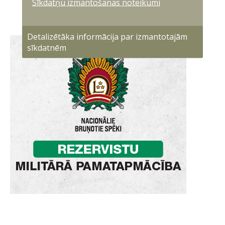
Sīkdatņu izmantošanas noteikumi
Detalizētāka informācija par izmantotajām
sīkdatnēm