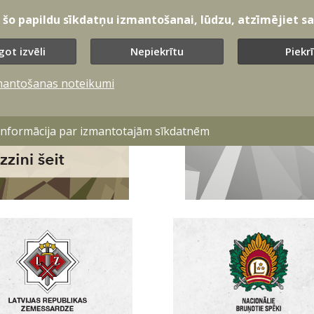
t šo papildu sīkdatņu izmantošanai, lūdzu, atzīmējiet sav
got izvēli
Nepiekrītu
Piekr
mantošanas noteikumi
 informācija par izmantotajām sīkdatnēm