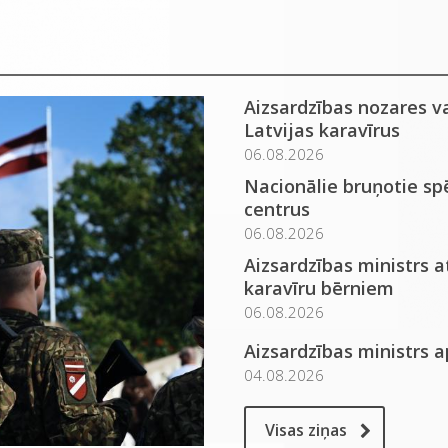
Aizsardzības nozares v
Latvijas karavīrus
06.08.2026
Nacionālie bruņotie spē
centrus
06.08.2026
Aizsardzības ministrs 
karavīru bērniem
06.08.2026
Aizsardzības ministrs 
04.08.2026
Visas ziņas