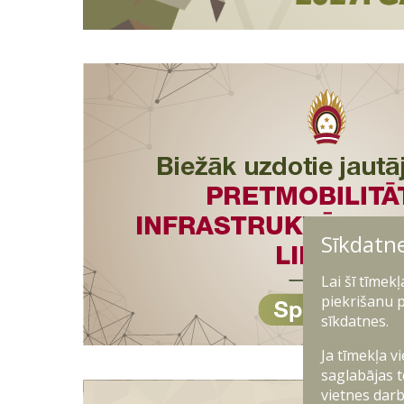
Sīkdatn
Lai šī tīmek
piekrišanu p
sīkdatnes.
Ja tīmekļa v
saglabājas t
vietnes darb