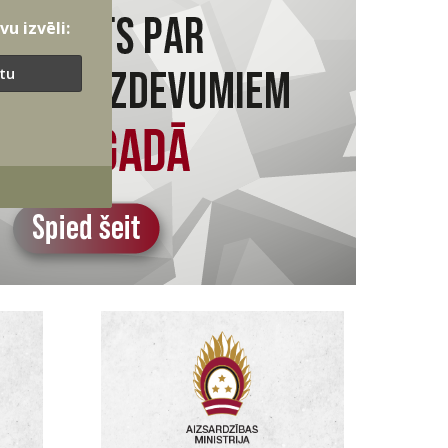
u izvēli:
ītu