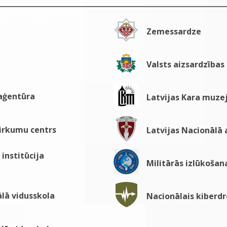
Zemessardze
Valsts aizsardzības
 aģentūra
Latvijas Kara muze
pirkumu centrs
Latvijas Nacionālā
institūcija
Militārās izlūkošan
lā vidusskola
Nacionālais kiberdr