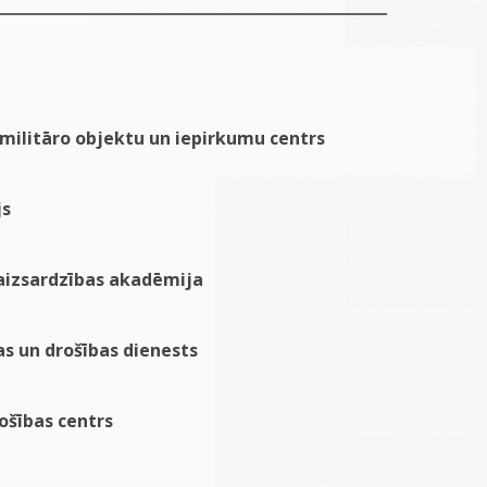
 militāro objektu un iepirkumu centrs
js
 aizsardzības akadēmija
as un drošības dienests
ošības centrs