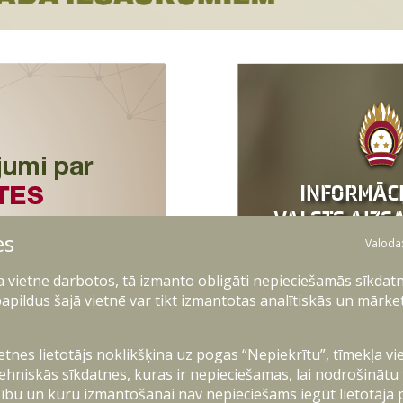
es
Valoda
ļa vietne darbotos, tā izmanto obligāti nepieciešamās sīkdatn
apildus šajā vietnē var tikt izmantotas analītiskās un mārke
ietnes lietotājs noklikšķina uz pogas “Nepiekrītu”, tīmekļa vi
ehniskās sīkdatnes, kuras ir nepieciešamas, lai nodrošinātu
ību un kuru izmantošanai nav nepieciešams iegūt lietotāja 