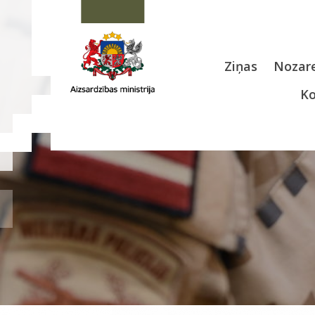
Ziņas
Nozare
Ko