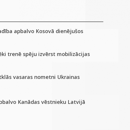
adība apbalvo Kosovā dienējušos
ki trenē spēju izvērst mobilizācijas
atklās vasaras nometni Ukrainas
apbalvo Kanādas vēstnieku Latvijā