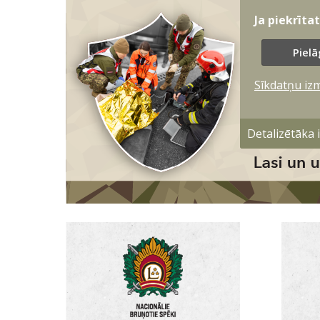
Ja piekrīta
Pielā
Sīkdatņu iz
Detalizētāka