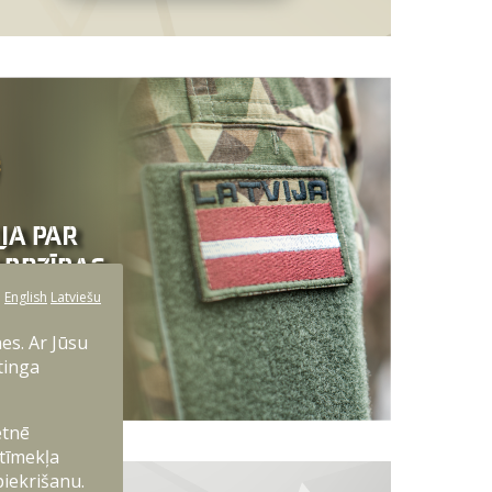
:
English
Latviešu
es. Ar Jūsu
tinga
etnē
 tīmekļa
piekrišanu.