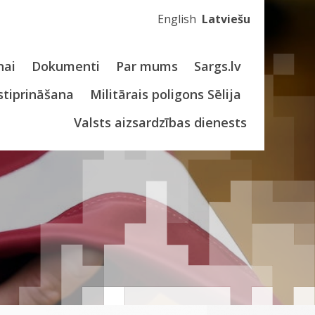
English
Latviešu
nai
Dokumenti
Par mums
Sargs.lv
stiprināšana
Militārais poligons Sēlija
Valsts aizsardzības dienests