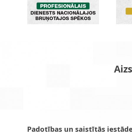
Aizs
Padotības un saistītās iestād