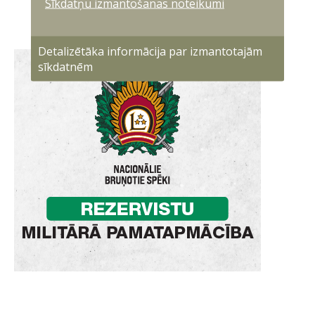
Sīkdatņu izmantošanas noteikumi
Detalizētāka informācija par izmantotajām
sīkdatnēm