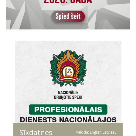
Sīkdatnes
Valoda:
English
Latviešu