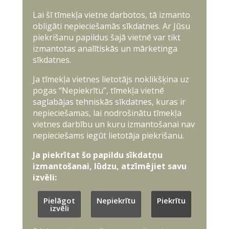
Lai šī tīmekļa vietne darbotos, tā izmanto
obligāti nepieciešamās sīkdatnes. Ar Jūsu
piekrišanu papildus šajā vietnē var tikt
izmantotas analītiskās un mārketinga
sīkdatnes.
Ja tīmekļa vietnes lietotājs noklikšķina uz
pogas “Nepiekrītu”, tīmekļa vietnē
saglabājas tehniskās sīkdatnes, kuras ir
nepieciešamas, lai nodrošinātu tīmekļa
vietnes darbību un kuru izmantošanai nav
nepieciešams iegūt lietotāja piekrišanu.
Ja piekrītat šo papildu sīkdatņu
izmantošanai, lūdzu, atzīmējiet savu
izvēli:
Pielāgot
Nepiekrītu
Piekrītu
izvēli