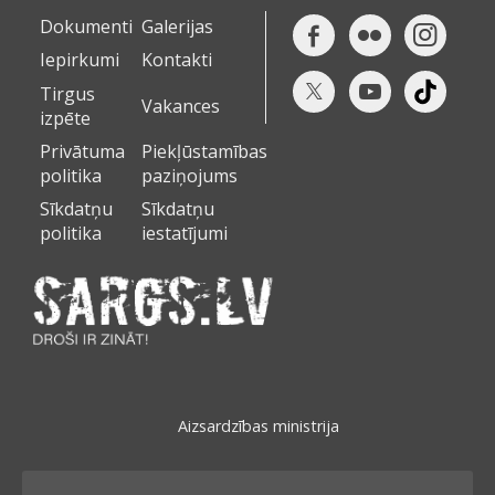
Dokumenti
Galerijas
Iepirkumi
Kontakti
Tirgus
Vakances
izpēte
Privātuma
Piekļūstamības
politika
paziņojums
Sīkdatņu
Sīkdatņu
politika
iestatījumi
Aizsardzības ministrija