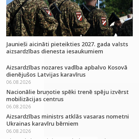
Jaunieši aicināti pieteikties 2027. gada valsts
aizsardzības dienesta iesaukumiem
Aizsardzības nozares vadība apbalvo Kosovā
dienējušos Latvijas karavīrus
06.08.2026
Nacionālie bruņotie spēki trenē spēju izvērst
mobilizācijas centrus
06.08.2026
Aizsardzības ministrs atklās vasaras nometni
Ukrainas karavīru bērniem
06.08.2026