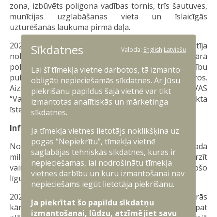
zona, izbūvēts poligona vadības tornis, trīs šautuves,
munīcijas uzglabāšanas vieta un īslaicīgās
uzturēšanās laukuma pirmā daļa.
2025. gada rudenī Ministru kabinets atbalstīja
Sīkdatnes
Valoda:
English
Latviešu
noliktavu kompleksa Nīkrāces pagastā un militārā
poligona “Sēlija” otrās kārtas daļēju attīstību
Lai šī tīmekļa vietne darbotos, tā izmanto
publiskās – privātās partnerības ietvaros.
obligāti nepieciešamās sīkdatnes. Ar Jūsu
Aizsardzības ministrija ir noslēgusi vienošanos ar VAS
piekrišanu papildus šajā vietnē var tikt
“Valsts nekustamie īpašumi” par šī projekta
izmantotas analītiskās un mārketinga
īstenošanas nodrošināšanu.
sīkdatnes.
Infrastruktūras attīstība 2026. gadā
Ja tīmekļa vietnes lietotājs noklikšķina uz
pogas “Nepiekrītu”, tīmekļa vietnē
No piešķirtajiem valsts budžeta līdzekļiem 2026. gadā
saglabājas tehniskās sīkdatnes, kuras ir
militārās infrastruktūras attīstībai plānots novirzīt
nepieciešamas, lai nodrošinātu tīmekļa
vairāk nekā 130 miljonus eiro, t.sk. esošo
vietnes darbību un kuru izmantošanai nav
līgumsaistību segšanai.
nepieciešams iegūt lietotāja piekrišanu.
2026. gadā ir uzsākti militārā poligona “Sēlija” otrās
Ja piekrītat šo papildu sīkdatņu
kārtas infrastruktūras objektu būvdarbi. Tāpat
izmantošanai, lūdzu, atzīmējiet savu