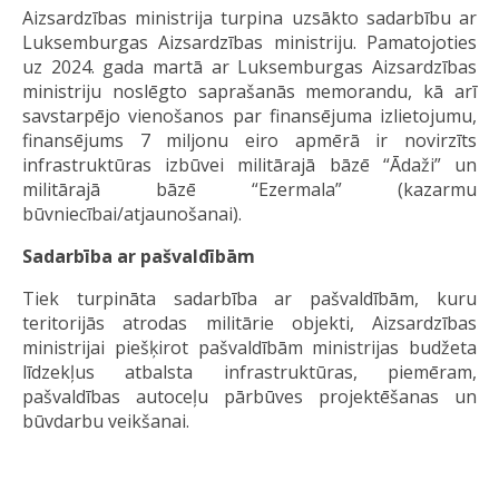
Aizsardzības ministrija turpina uzsākto sadarbību ar
Luksemburgas Aizsardzības ministriju. Pamatojoties
uz 2024. gada martā ar Luksemburgas Aizsardzības
ministriju noslēgto saprašanās memorandu, kā arī
savstarpējo vienošanos par finansējuma izlietojumu,
finansējums 7 miljonu eiro apmērā ir novirzīts
infrastruktūras izbūvei militārajā bāzē “Ādaži” un
militārajā bāzē “Ezermala” (kazarmu
būvniecībai/atjaunošanai).
Sadarbība ar pašvaldībām
Tiek turpināta sadarbība ar pašvaldībām, kuru
teritorijās atrodas militārie objekti, Aizsardzības
ministrijai piešķirot pašvaldībām ministrijas budžeta
līdzekļus atbalsta infrastruktūras, piemēram,
pašvaldības autoceļu pārbūves projektēšanas un
būvdarbu veikšanai.