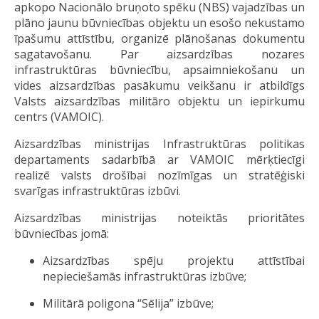
apkopo Nacionālo bruņoto spēku (NBS) vajadzības un
plāno jaunu būvniecības objektu un esošo nekustamo
īpašumu attīstību, organizē plānošanas dokumentu
sagatavošanu. Par aizsardzības nozares
infrastruktūras būvniecību, apsaimniekošanu un
vides aizsardzības pasākumu veikšanu ir atbildīgs
Valsts aizsardzības militāro objektu un iepirkumu
centrs (VAMOIC).
Aizsardzības ministrijas Infrastruktūras politikas
departaments sadarbībā ar VAMOIC mērķtiecīgi
realizē valsts drošībai nozīmīgas un stratēģiski
svarīgas infrastruktūras izbūvi.
Aizsardzības ministrijas noteiktās prioritātes
būvniecības jomā:
Aizsardzības spēju projektu attīstībai
nepieciešamās infrastruktūras izbūve;
Militārā poligona “Sēlija” izbūve;