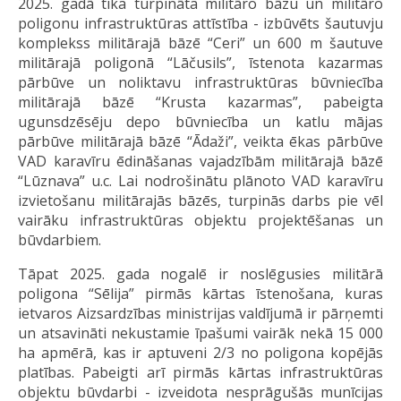
2025. gadā tika turpināta militāro bāzu un militāro
poligonu infrastruktūras attīstība - izbūvēts šautuvju
komplekss militārajā bāzē “Ceri” un 600 m šautuve
militārajā poligonā “Lāčusils”, īstenota kazarmas
pārbūve un noliktavu infrastruktūras būvniecība
militārajā bāzē “Krusta kazarmas”, pabeigta
ugunsdzēsēju depo būvniecība un katlu mājas
pārbūve militārajā bāzē “Ādaži”, veikta ēkas pārbūve
VAD karavīru ēdināšanas vajadzībām militārajā bāzē
“Lūznava” u.c. Lai nodrošinātu plānoto VAD karavīru
izvietošanu militārajās bāzēs, turpinās darbs pie vēl
vairāku infrastruktūras objektu projektēšanas un
būvdarbiem.
Tāpat 2025. gada nogalē ir noslēgusies militārā
poligona “Sēlija” pirmās kārtas īstenošana, kuras
ietvaros Aizsardzības ministrijas valdījumā ir pārņemti
un atsavināti nekustamie īpašumi vairāk nekā 15 000
ha apmērā, kas ir aptuveni 2/3 no poligona kopējās
platības. Pabeigti arī pirmās kārtas infrastruktūras
objektu būvdarbi - izveidota nesprāgušās munīcijas