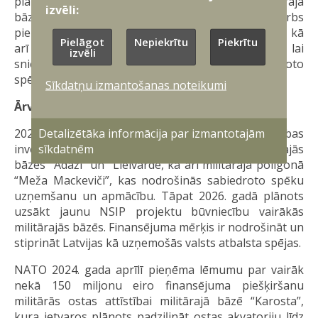
plānots pabeigt jaunas kazarmas izbūvi militārajā
izvēli:
bāzē “Ādaži”. VAD karavīru vajadzībām notiek darbs
pie divu ēku pārbūves militārajā bāzē “Mežaine”, kā
Pielāgot
Nepiekrītu
Piekrītu
arī ir uzsākti citi apjomīgi būvniecības darbi, lai
izvēli
sniegtu pilnvērtīgu infrastruktūru Nacionālo bruņoto
spēku, VAD un sabiedroto karavīriem.
Sīkdatņu izmantošanas noteikumi
Ārvalstu finansējums
Detalizētāka informācija par izmantotajām
2026. gadā plānots pabeigt vairākus NATO Drošības
sīkdatnēm
investīciju programmas (NSIP) projektus militārajās
bāzēs “Ādaži” un “Lielvārde, kā arī militārajā poligonā
“Meža Mackeviči”, kas nodrošinās sabiedroto spēku
uzņemšanu un apmācību. Tāpat 2026. gadā plānots
uzsākt jaunu NSIP projektu būvniecību vairākās
militārajās bāzēs. Finansējuma mērķis ir nodrošināt un
stiprināt Latvijas kā uzņemošās valsts atbalsta spējas.
NATO 2024. gada aprīlī pieņēma lēmumu par vairāk
nekā 150 miljonu eiro finansējuma piešķiršanu
militārās ostas attīstībai militārajā bāzē “Karosta”,
kura ietvaros plānots padziļināt ostas akvatoriju līdz