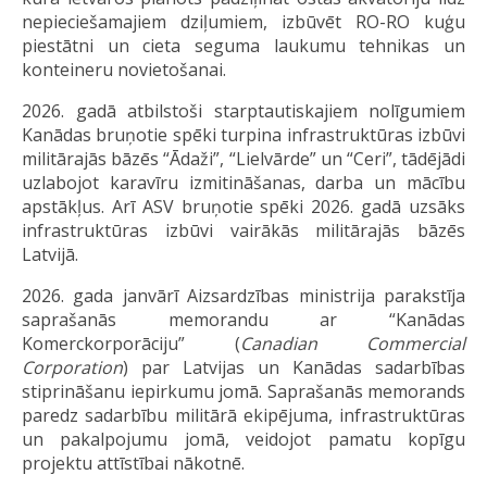
nepieciešamajiem dziļumiem, izbūvēt RO-RO kuģu
piestātni un cieta seguma laukumu tehnikas un
konteineru novietošanai.
2026. gadā atbilstoši starptautiskajiem nolīgumiem
Kanādas bruņotie spēki turpina infrastruktūras izbūvi
militārajās bāzēs “Ādaži”, “Lielvārde” un “Ceri”, tādējādi
uzlabojot karavīru izmitināšanas, darba un mācību
apstākļus. Arī ASV bruņotie spēki 2026. gadā uzsāks
infrastruktūras izbūvi vairākās militārajās bāzēs
Latvijā.
2026. gada janvārī Aizsardzības ministrija parakstīja
saprašanās memorandu ar “Kanādas
Komerckorporāciju” (
Canadian Commercial
Corporation
) par Latvijas un Kanādas sadarbības
stiprināšanu iepirkumu jomā. Saprašanās memorands
paredz sadarbību militārā ekipējuma, infrastruktūras
un pakalpojumu jomā, veidojot pamatu kopīgu
projektu attīstībai nākotnē.