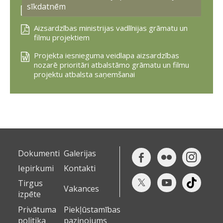
sīkdatnēm
Projekta iesnieguma veidlapa
Aizsardzības ministrijas vadlīnijas grāmatu un
filmu projektiem
Projekta iesnieguma veidlapa aizsardzības
nozarē prioritāri atbalstāmo grāmatu un filmu
projektu atbalsta saņemšanai
Dokumenti
Galerijas
Iepirkumi
Kontakti
Tirgus
Vakances
izpēte
Privātuma
Piekļūstamības
politika
paziņojums