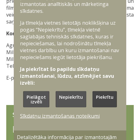
prioritāri noteiktajām tēmām atbilstošiem grāmatu un
izmantotas analītiskās un mārketinga
filmu projektiem aicinām izmantot pieteikuma
sīkdatnes.
veidlapu grāmatu un filmu projektu atbalsta
saņemšanai.
Ja tīmekļa vietnes lietotājs noklikšķina uz
pogas “Nepiekrītu”, tīmekļa vietnē
Kontaktpersona:
saglabājas tehniskās sīkdatnes, kuras ir
nepieciešamas, lai nodrošinātu tīmekļa
Agnija Lauska
vietnes darbību un kuru izmantošanai nav
Militāri publisko attiecību departamenta
nepieciešams iegūt lietotāja piekrišanu.
Militāri publiskās informācijas nodaļas vadītāja
Tel: 67335219
Ja piekrītat šo papildu sīkdatņu
izmantošanai, lūdzu, atzīmējiet savu
E-pasts:
Agnija.Lauska@mod.gov.lv
izvēli:
Pielāgot
Nepiekrītu
Piekrītu
izvēli
SAISTĪTIE DOKUMENTI
Sīkdatņu izmantošanas noteikumi
Aizsardzības nozarē prioritāri atbalstāmo
projektu vadlīnijas 2025.–2028. gadam
Detalizētāka informācija par izmantotajām