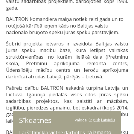
valstu sadarbības projektiem, darbojoties kopš 1998.
gada.
BALTRON komandiera maiņa notiek reizi gadā un to
rotējošā kārtībā ieņem kāds no Baltijas valstu
nacionālo bruņoto spēku jūras spēku pārstāvjiem.
Šobrīd projekta ietvaros ir izveidota Baltijas valstu
Jūras spēku mācību bāze, kurā ietilpst vairākas
struktūrvienības, no kurām lielākā daļa (Pretmīnu
skola, Pretmīnu aprīkojuma remonta centrs,
Ūdenslīdēju mācību centrs un Ieroču aprīkojuma
darbnīca) atrodas Latvijā, pārējās – Lietuvā.
Pašreiz dalību BALTRON eskadrā turpina Latvija un
Lietuva. Igaunija piedalās visos citos Jūras spēku
sadarbības projektos, kas saistīti ar mācībām,
izglītību, pieredzes apmaiņu, bet eskadrai (kopš 2014.
gada) pievienojas pēc vajadzības (piemēram, mācību
Sīkdatnes
Valoda:
English
Latviešu
laikā).
BALTRON mērķis ir nodrošināt Baltijas jūras spēku
Lai šī tīmekļa vietne darbotos, tā izmanto