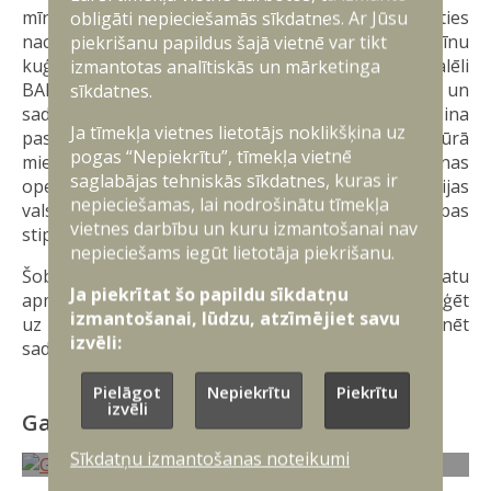
mīnu meklēšanas kuģu pastāvīgu gatavību piedalīties
obligāti nepieciešamās sīkdatnes. Ar Jūsu
nacionālu uzdevumu veikšanā un NATO pretmīnu
piekrišanu papildus šajā vietnē var tikt
kuģu grupas realizētajās operācijās. Paralēli
izmantotas analītiskās un mārketinga
BALTRON veicina savstarpējo savietojamību un
sīkdatnes.
sadarbību starp Jūras spēkiem, tostarp nodrošina
Ja tīmekļa vietnes lietotājs noklikšķina uz
pastāvīgas kopīgas ātrās reaģēšanas spējas jūrā
pogas “Nepiekrītu”, tīmekļa vietnē
miera un krīzes laikā, piedalās jūras atmīnēšanas
saglabājas tehniskās sīkdatnes, kuras ir
operācijās, militārajās mācībās un misijās, Baltijas
nepieciešamas, lai nodrošinātu tīmekļa
valstu teritoriālo ūdeņu un ekonomiskās drošības
vietnes darbību un kuru izmantošanai nav
stiprināšanā.
nepieciešams iegūt lietotāja piekrišanu.
Šobrīd norit darbs pie jūras novērošanas datu
Ja piekrītat šo papildu sīkdatņu
apmaiņas sistēmas izveides. Sistēma ļaus ātrāk reaģēt
izmantošanai, lūdzu, atzīmējiet savu
uz iespējamajiem incidentiem un labāk koordinēt
izvēli:
sadarbību.
Pielāgot
Nepiekrītu
Piekrītu
izvēli
Galerijas
Sīkdatņu izmantošanas noteikumi