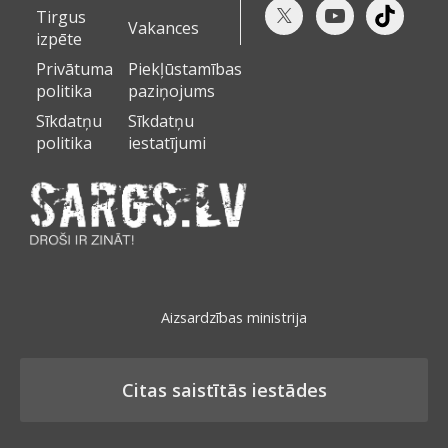
Tirgus
Vakances
izpēte
Privātuma
Piekļūstamības
politika
paziņojums
Sīkdatņu
Sīkdatņu
politika
iestatījumi
Aizsardzības ministrija
Citas saistītās iestādes