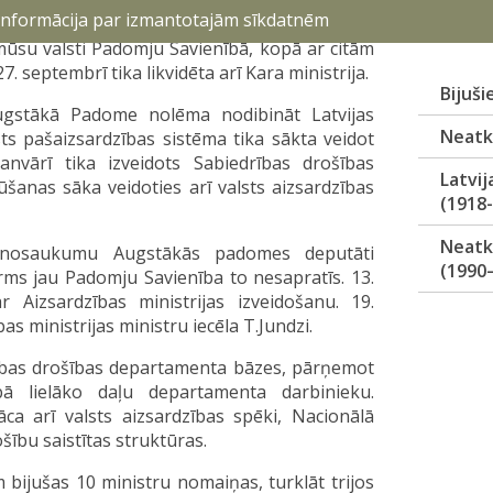
us - Kara ministriju vadīja ģenerālis J. Balodis.
 informācija par izmantotajām sīkdatnēm
ūsu valsti Padomju Savienībā, kopā ar citām
. septembrī tika likvidēta arī Kara ministrija.
Bijuši
ugstākā Padome nolēma nodibināt Latvijas
Neatka
ts pašaizsardzības sistēma tika sākta veidot
anvārī tika izveidots Sabiedrības drošības
Latvij
šanas sāka veidoties arī valsts aizsardzības
(1918
Neatk
as nosaukumu Augstākās padomes deputāti
(1990
rms jau Padomju Savienība to nesapratīs. 13.
Aizsardzības ministrijas izveidošanu. 19.
s ministrijas ministru iecēla T.Jundzi.
drības drošības departamenta bāzes, pārņemot
ā lielāko daļu departamenta darbinieku.
āca arī valsts aizsardzības spēki, Nacionālā
ošību saistītas struktūras.
bijušas 10 ministru nomaiņas, turklāt trijos