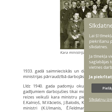
Sīkdatn
Lai šī tīmek
piekrišanu p
sīkdatnes.
Kara ministrijas darbinieki, 193
Ja tīmekļa v
saglabājas t
vietnes darb
1933. gadā saimnieciskās un dažādās apgāde
ministrijas pārraudzībā darbojās arī 1916. gadā
Ja piekrīta
Līdz 1940. gada padomju okupācijai bijuša
Pielā
gadījumiem darbojušies tikai ministra vietas iz
reizes veikuši kara ministru pienākumus, seša
Sīkdatņu iz
E.Kalniņš, M.Vācietis, J.Balodis, K.Berķis), divi 
ministri (K.Ulmanis, Ē.Feldmanis, J.Goldman