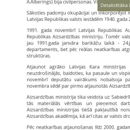
A.Alberings) bija civilpersonas. Visilgāk - 8,5 gad
Detalizētāka
Sākoties padomju okupācijai un inkorporējot m
Latvijas Republikas valsts iestādēm 1940. gada 27
1991. gada novembrī Latvijas Republikas A
Republikas Aizsardzības ministriju. Tomēr vals
jau 1991.gada janvāra barikāžu laikā - 24.j
departaments, bet pēc reālas neatkarības atgū
struktūras.
Atjaunot agrāko Latvijas Kara ministrij
neuzdrošinājās, baidoties, ka pasaule un vispi
novembrī deputātu vairākums nobalsoja par 
novembra sēdē par pirmo atjaunotās Aizsardzība
Aizsardzības ministrija tika veidota uz Sabie
tās materiālās vērtības un pieņemot darb
Aizsardzības ministrijas tiešā pakļautībā non
Aizsardzības akadēmija, kā arī citas ar valsts dr
Pēc neatkarības atjaunošanas līdz 2000. gadam 