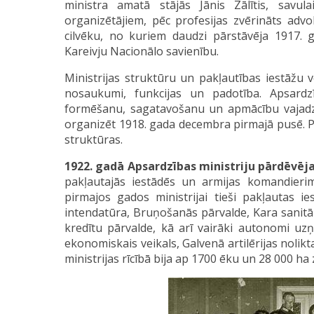
ministra amatā stājās Jānis Zālītis, savul
organizētājiem, pēc profesijas zvērināts advo
cilvēku, no kuriem daudzi pārstāvēja 1917. 
Kareivju Nacionālo savienību.
Ministrijas struktūru un pakļautības iestāžu vē
nosaukumi, funkcijas un padotība. Apsardz
formēšanu, sagatavošanu un apmācību vajadz
organizēt 1918. gada decembra pirmajā pusē. Pak
struktūras.
1922. gadā Apsardzības ministriju pārdēvēja
pakļautajās iestādēs un armijas komandierim
pirmajos gados ministrijai tieši pakļautas ies
intendatūra, Bruņošanās pārvalde, Kara sanitā
kredītu pārvalde, kā arī vairāki autonomi uzņ
ekonomiskais veikals, Galvenā artilērijas nolik
ministrijas rīcībā bija ap 1700 ēku un 28 000 h