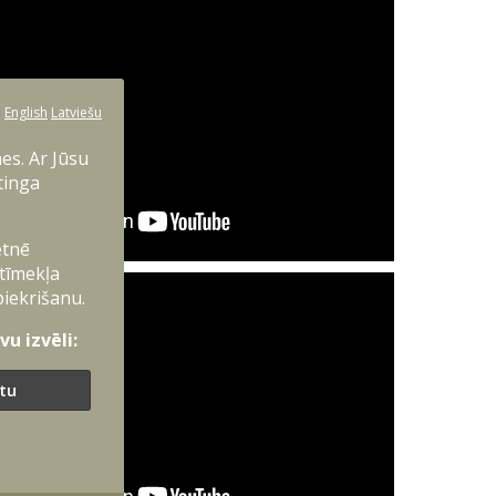
:
English
Latviešu
es. Ar Jūsu
tinga
etnē
 tīmekļa
piekrišanu.
u izvēli:
ītu