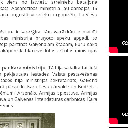
aik viens no latviešu strēlnieku bataljona
kāts. Apsardzības ministrijā jau darbojās 15
gada augustā virsnieku organizēto Latviešu
sture ir sarežģīta, tām vairākkārt ir mainīti
ības ministrijā bruņoto spēku apgādi, to
ēja pārzināt Galvenajam štābam, kuru sāka
āpeniski tika izveidotas arī citas ministrijas
 par Kara ministriju.
Tā bija sadalīta tai tieši
 pakļautajās iestādēs. Valsts pastāvēšanas
tādes bija ministrijas sekretariāts, Galvenā
rā pārvalde, Kara tiesu pārvalde un Budžeta-
ēmumi: Arsenāls, Armijas spiestuve, Armijas
tava un Galvenās intendatūras darbnīcas. Kara
a zemes.