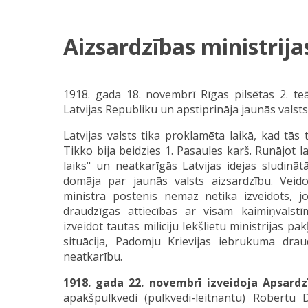
Aizsardzības ministrija
1918. gada 18. novembrī Rīgas pilsētas 2. teā
Latvijas Republiku un apstiprināja jaunās valst
Latvijas valsts tika proklamēta laikā, kad tās 
Tikko bija beidzies 1. Pasaules karš. Runājot la
laiks" un neatkarīgās Latvijas idejas sludinā
domāja par jaunās valsts aizsardzību. Veid
ministra postenis nemaz netika izveidots, 
draudzīgas attiecības ar visām kaimiņvalstī
izveidot tautas miliciju Iekšlietu ministrijas pa
situācija, Padomju Krievijas iebrukuma draud
neatkarību.
1918. gada 22. novembrī izveidoja Apsardz
apakšpulkvedi (pulkvedi-leitnantu) Robertu 