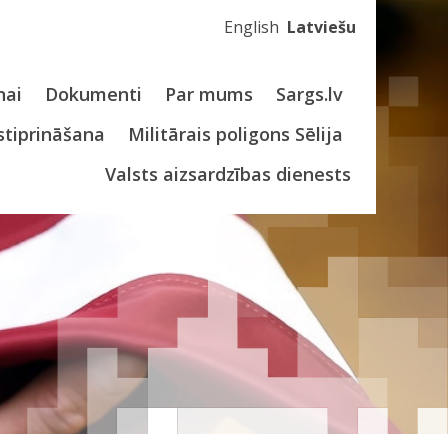
English
Latviešu
nai
Dokumenti
Par mums
Sargs.lv
stiprināšana
Militārais poligons Sēlija
Valsts aizsardzības dienests