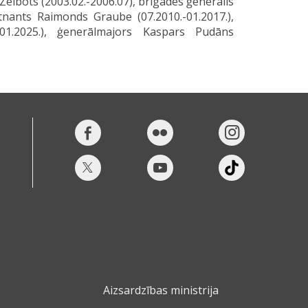
 Zeibots (2003.02.-2006.07), brigādes ģenerālis
itnants Raimonds Graube (07.2010.-01.2017.),
.-01.2025.), ģenerālmajors Kaspars Pudāns
Aizsardzības ministrija