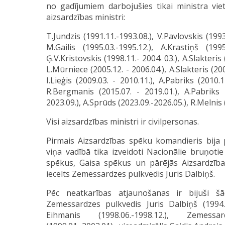
no gadījumiem darbojušies tikai ministra vieta
aizsardzības ministri:
T.Jundzis (1991.11.-1993.08.), V.Pavlovskis (1993
M.Gailis (1995.03.-1995.12.), A.Krastiņš (1995.
Ģ.V.Kristovskis (1998.11.- 2004. 03.), A.Slakteris
L.Mūrniece (2005.12. - 2006.04.), A.Slakteris (200
I.Lieģis (2009.03. - 2010.11.), A.Pabriks (2010.1
R.Bergmanis (2015.07. - 2019.01.), A.Pabriks (
2023.09.), A.Sprūds (2023.09.-2026.05.), R.Melnis 
Visi aizsardzības ministri ir civilpersonas.
Pirmais Aizsardzības spēku komandieris bija p
viņa vadībā tika izveidoti Nacionālie bruņoti
spēkus, Gaisa spēkus un pārējās Aizsardzīb
iecelts Zemessardzes pulkvedis Juris Dalbiņš.
Pēc neatkarības atjaunošanas ir bijuši š
Zemessardzes pulkvedis Juris Dalbiņš (1994.
Eihmanis (1998.06.-1998.12.), Zeme