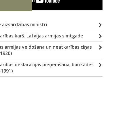
e aizsardzības ministri
rības karš. Latvijas armijas simtgade
as armijas veidošana un neatkarības cīņas
-1920)
arības deklarācijas pieņemšana, barikādes
–1991)