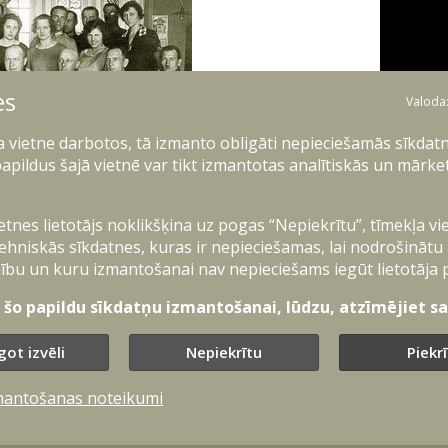
es
Valoda
ļa vietne darbotos, tā izmanto obligāti nepieciešamās sīkdatn
apildus šajā vietnē var tikt izmantotas analītiskās un mārke
0-tie gadi.
ietnes lietotājs noklikšķina uz pogas “Nepiekrītu”, tīmekļa vi
ehniskās sīkdatnes, kuras ir nepieciešamas, lai nodrošinātu
ību un kuru izmantošanai nav nepieciešams iegūt lietotāja 
s daļas apvienojās Apgādes pārvaldē. Kara
 dibinātais Kara muzejs.
t šo papildu sīkdatņu izmantošanai, lūdzu, atzīmējiet sav
s 22 ministru nomaiņas, pie tam trijos no
got izvēli
Nepiekrītu
Piekr
pildītāji. No 18 personām, kas vienu vai divas
s bija ģenerāļi (D.Simansons, R.Bangerskis,
mantošanas noteikumi
pulkveži (F.Birkenšteins, E.Laimiņš), bet pārējie
is, G.Zemgals, J.Ducens, J.Arājs, A.Ozols,