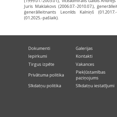
(1999.01.-2003.01), viceadmirālis Gaidis Andrejs
Juris Maklakovs (2006.07.-2010.07.), ģenerālle
ģenerālleitnants Leonīds Kalniņš (01.2017
(01.2025.-pašlaik).
Dokumenti
Galerijas
Iepirkumi
Kontakti
Tirgus izpēte
Vakances
Piekļūstamības
Privātuma politika
paziņojums
Sīkdatņu politika
Sīkdatņu iestatījumi