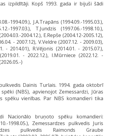
s izpildītāji. Kopš 1993. gada ir bijuši šādi
.08.-1994.09.), J.A.Trapāns (1994.09.-1995.03.),
12.-1997.03.), T.Jundzis (1997.06.-1998.10.),
 (2004.03.-2004.12.), E.Repše (2004.12-2005.12),
6.04. - 2007.12), V.Veldre (2007.12. - 2009.03),
1. - 2014.01), R.Vējonis (2014.01. - 2015.07.),
2019.01. - 2022.12.), I.Mūrniece (2022.12. -
(2026.05.-)
ulkvedis Dainis Turlais. 1994. gada oktobrī
e spēki (NBS), apvienojot Zemessardzi, Jūras
as spēku vienības. Par NBS komandieri tika
ādi Nacionālo bruņoto spēku komandieri:
10.-1998.05.), Zemessardzes pulkvedis Juris
ssardzes pulkvedis Raimonds Graube