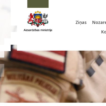
Ziņas
Nozare
Ko