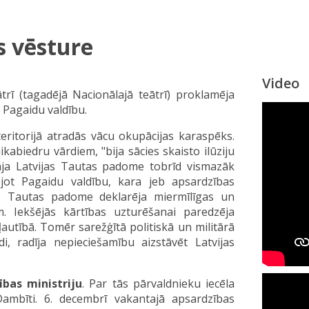
s vēsture
Video
trī (tagadējā Nacionālajā teātrī) proklamēja
s Pagaidu valdību.
teritorijā atradās vācu okupācijas karaspēks.
ikabiedru vārdiem, "bija sācies skaisto ilūziju
tāja Latvijas Tautas padome tobrīd vismazāk
ojot Pagaidu valdību, kara jeb apsardzības
jo Tautas padome deklarēja miermīlīgas un
m. Iekšējās kārtības uzturēšanai paredzēja
kļautībā. Tomēr sarežģītā politiskā un militārā
i, radīja nepieciešamību aizstāvēt Latvijas
ības ministriju
. Par tās pārvaldnieku iecēla
Dambīti. 6. decembrī vakantajā apsardzības