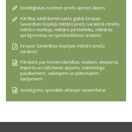
Stratēģiskas nozīmes preču aprites likums
Kārtība, kādā komersants glabā Eiropas
Savienības Kopējā militāro preču sarakstā minēto
militāro munīciju, militāro pirotehniku, militārās
sprāgstvielas un spridzināšanas ietaises
Eiropas Savienības kopējais militāro preču
saraksts
Pārskats par komercdarbības veidiem, eksporta,
importa un ražošanas apjomu, mārketinga
pasākumiem, veiktajiem un plānotajiem
darījumiem
Iesniegums speciālās atļaujas saņemšanai