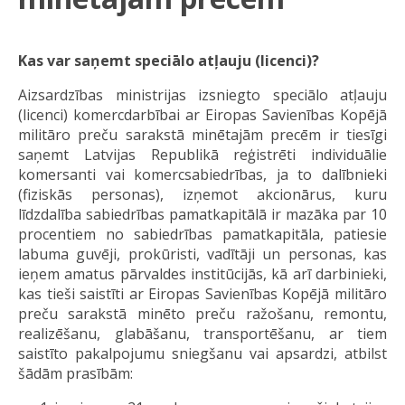
Kas var saņemt speciālo atļauju (licenci)?
Aizsardzības ministrijas izsniegto speciālo atļauju
(licenci) komercdarbībai ar Eiropas Savienības Kopējā
militāro preču sarakstā minētajām precēm ir tiesīgi
saņemt Latvijas Republikā reģistrēti individuālie
komersanti vai komercsabiedrības, ja to dalībnieki
(fiziskās personas), izņemot akcionārus, kuru
līdzdalība sabiedrības pamatkapitālā ir mazāka par 10
procentiem no sabiedrības pamatkapitāla, patiesie
labuma guvēji, prokūristi, vadītāji un personas, kas
ieņem amatus pārvaldes institūcijās, kā arī darbinieki,
kas tieši saistīti ar Eiropas Savienības Kopējā militāro
preču sarakstā minēto preču ražošanu, remontu,
realizēšanu, glabāšanu, transportēšanu, ar tiem
saistīto pakalpojumu sniegšanu vai apsardzi, atbilst
šādām prasībām: