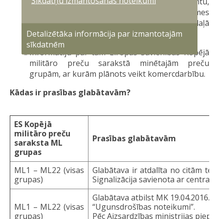
Sīkdatņu izmantošanas noteikumi
institūcijas izsniegtu izziņu vai citu dokumentu,
kas apliecina, ka tie atbilst Stratēģiskas nozīmes
preču aprites likuma 5. panta ceturtajā daļā
Detalizētāka informācija par izmantotajām
noteiktajām prasībām.
sīkdatnēm
Informāciju par tām Eiropas Savienības Kopējā
militāro preču sarakstā minētajām preču
grupām, ar kurām plānots veikt komercdarbību.
Kādas ir prasības glabātavām?
ES Kopējā
militāro preču
Prasības glabātavām
saraksta ML
grupas
ML1 – ML22 (visas
Glabātava ir atdalīta no citām telp
grupas)
Signalizācija savienota ar centrali
Glabātava atbilst MK 19.04.2016. 
ML1 – ML22 (visas
“Ugunsdrošības noteikumi”.
grupas)
Pēc Aizsardzības ministrijas piepr