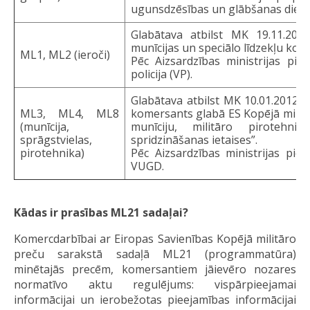
ugunsdzēsības un glābšanas diene
Glabātava atbilst MK 19.11.201
munīcijas un speciālo līdzekļu kome
ML1, ML2 (ieroči)
Pēc Aizsardzības ministrijas pie
policija (VP).
Glabātava atbilst MK 10.01.2012. 
ML3, ML4, ML8
komersants glabā ES Kopējā militā
(munīcija,
munīciju, militāro pirotehnik
sprāgstvielas,
spridzināšanas ietaises”.
pirotehnika)
Pēc Aizsardzības ministrijas pi
VUGD.
Kādas ir prasības ML21 sadaļai?
Komercdarbībai ar Eiropas Savienības Kopējā militāro
preču sarakstā sadaļā ML21 (programmatūra)
minētajās precēm, komersantiem jāievēro nozares
normatīvo aktu regulējums: vispārpieejamai
informācijai un ierobežotas pieejamības informācijai