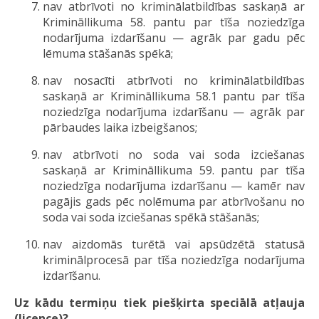
nav atbrīvoti no kriminālatbildības saskaņā ar
Krimināllikuma 58. pantu par tīša noziedzīga
nodarījuma izdarīšanu — agrāk par gadu pēc
lēmuma stāšanās spēkā;
nav nosacīti atbrīvoti no kriminālatbildības
saskaņā ar Krimināllikuma 58.1 pantu par tīša
noziedzīga nodarījuma izdarīšanu — agrāk par
pārbaudes laika izbeigšanos;
nav atbrīvoti no soda vai soda izciešanas
saskaņā ar Krimināllikuma 59. pantu par tīša
noziedzīga nodarījuma izdarīšanu — kamēr nav
pagājis gads pēc nolēmuma par atbrīvošanu no
soda vai soda izciešanas spēkā stāšanās;
nav aizdomās turētā vai apsūdzētā statusā
kriminālprocesā par tīša noziedzīga nodarījuma
izdarīšanu.
Uz kādu termiņu tiek piešķirta speciālā atļauja
(licence)?