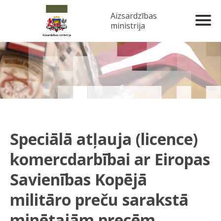
Aizsardzības
ministrija
Speciālā atļauja (licence)
komercdarbībai ar Eiropas
Savienības Kopējā
militāro preču sarakstā
minētajām precēm