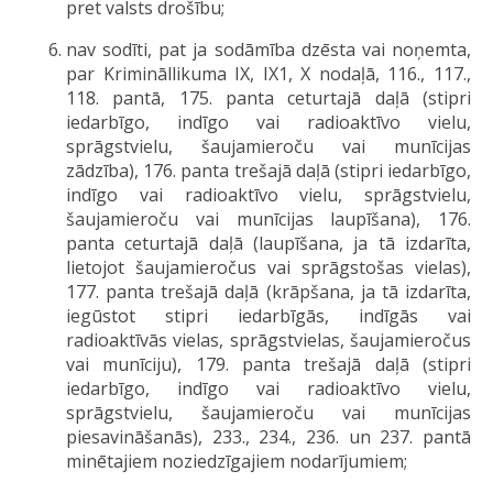
pret valsts drošību;
nav sodīti, pat ja sodāmība dzēsta vai noņemta,
par Krimināllikuma IX, IX1, X nodaļā, 116., 117.,
118. pantā, 175. panta ceturtajā daļā (stipri
iedarbīgo, indīgo vai radioaktīvo vielu,
sprāgstvielu, šaujamieroču vai munīcijas
zādzība), 176. panta trešajā daļā (stipri iedarbīgo,
indīgo vai radioaktīvo vielu, sprāgstvielu,
šaujamieroču vai munīcijas laupīšana), 176.
panta ceturtajā daļā (laupīšana, ja tā izdarīta,
lietojot šaujamieročus vai sprāgstošas vielas),
177. panta trešajā daļā (krāpšana, ja tā izdarīta,
iegūstot stipri iedarbīgās, indīgās vai
radioaktīvās vielas, sprāgstvielas, šaujamieročus
vai munīciju), 179. panta trešajā daļā (stipri
iedarbīgo, indīgo vai radioaktīvo vielu,
sprāgstvielu, šaujamieroču vai munīcijas
piesavināšanās), 233., 234., 236. un 237. pantā
minētajiem noziedzīgajiem nodarījumiem;