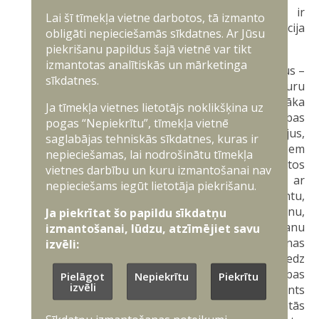
Dokumentu, kas apliecina, ka glabātava ir
Lai šī tīmekļa vietne darbotos, tā izmanto
aprīkota ar signalizāciju un signalizācija
obligāti nepieciešamās sīkdatnes. Ar Jūsu
savienota ar centralizēto apsardzes pulti;
piekrišanu papildus šajā vietnē var tikt
izmantotas analītiskās un mārketinga
Sarakstu, kurā norāda komersanta dalībniekus –
sīkdatnes.
fiziskas personas (izņemot akcionārus, kuru
līdzdalība sabiedrības pamatkapitālā ir mazāka
Ja tīmekļa vietnes lietotājs noklikšķina uz
par 10 procentiem no sabiedrības
pogas “Nepiekrītu”, tīmekļa vietnē
pamatkapitāla), patiesos labuma guvējus,
saglabājas tehniskās sīkdatnes, kuras ir
prokūristus, vadītājus un personas, kas ieņem
nepieciešamas, lai nodrošinātu tīmekļa
amatus pārvaldes institūcijās, kā arī tos
vietnes darbību un kuru izmantošanai nav
komersanta darbiniekus, kuri tieši saistīti ar
nepieciešams iegūt lietotāja piekrišanu.
stratēģiskas nozīmes preču ražošanu, remontu,
realizēšanu, glabāšanu, transportēšanu,
Ja piekrītat šo papildu sīkdatņu
apsardzi vai attiecīgu pakalpojumu sniegšanu
izmantošanai, lūdzu, atzīmējiet savu
(norāda katras personas amatu un personas
izvēli:
kodu). Psihiatra un narkologa atzinumu iesniedz
par katras sarakstā minētās personas veselības
Pielāgot
Nepiekrītu
Piekrītu
izvēli
stāvokli. Par ārvalstu pilsoņiem komersants
iesniedz attiecīgās valsts kompetentās