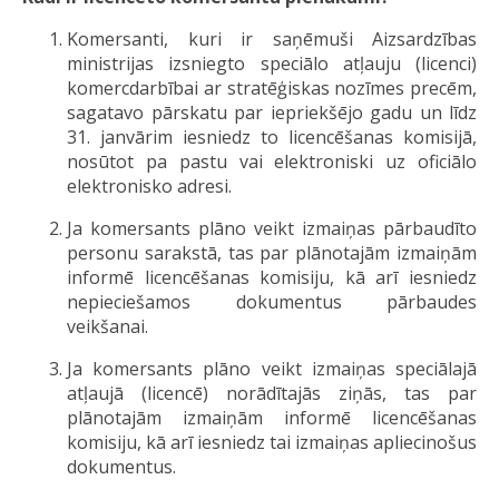
Komersanti, kuri ir saņēmuši Aizsardzības
ministrijas izsniegto speciālo atļauju (licenci)
komercdarbībai ar stratēģiskas nozīmes precēm,
sagatavo pārskatu par iepriekšējo gadu un līdz
31. janvārim iesniedz to licencēšanas komisijā,
nosūtot pa pastu vai elektroniski uz oficiālo
elektronisko adresi.
Ja komersants plāno veikt izmaiņas pārbaudīto
personu sarakstā, tas par plānotajām izmaiņām
informē licencēšanas komisiju, kā arī iesniedz
nepieciešamos dokumentus pārbaudes
veikšanai.
Ja komersants plāno veikt izmaiņas speciālajā
atļaujā (licencē) norādītajās ziņās, tas par
plānotajām izmaiņām informē licencēšanas
komisiju, kā arī iesniedz tai izmaiņas apliecinošus
dokumentus.