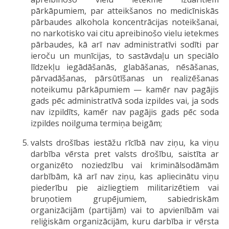
pārkāpumiem, par atteikšanos no medicīniskās
pārbaudes alkohola koncentrācijas noteikšanai,
no narkotisko vai citu apreibinošo vielu ietekmes
pārbaudes, kā arī nav administratīvi sodīti par
ieroču un munīcijas, to sastāvdaļu un speciālo
līdzekļu iegādāšanās, glabāšanas, nēsāšanas,
pārvadāšanas, pārsūtīšanas un realizēšanas
noteikumu pārkāpumiem — kamēr nav pagājis
gads pēc administratīvā soda izpildes vai, ja sods
nav izpildīts, kamēr nav pagājis gads pēc soda
izpildes noilguma termiņa beigām;
valsts drošības iestāžu rīcībā nav ziņu, ka viņu
darbība vērsta pret valsts drošību, saistīta ar
organizēto noziedzību vai kriminālsodāmām
darbībām, kā arī nav ziņu, kas apliecinātu viņu
piederību pie aizliegtiem militarizētiem vai
bruņotiem grupējumiem, sabiedriskām
organizācijām (partijām) vai to apvienībām vai
reliģiskām organizācijām, kuru darbība ir vērsta