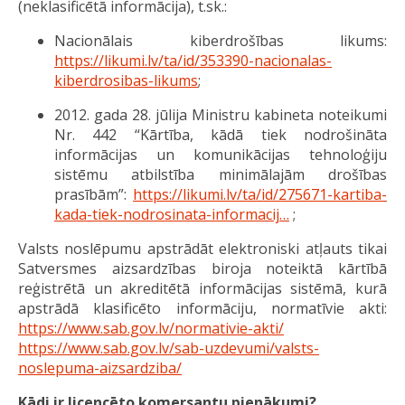
(neklasificētā informācija), t.sk.:
Nacionālais kiberdrošības likums:
https://likumi.lv/ta/id/353390-nacionalas-
kiberdrosibas-likums
;
2012. gada 28. jūlija Ministru kabineta noteikumi
Nr. 442 “Kārtība, kādā tiek nodrošināta
informācijas un komunikācijas tehnoloģiju
sistēmu atbilstība minimālajām drošības
prasībām”:
https://likumi.lv/ta/id/275671-kartiba-
kada-tiek-nodrosinata-informacij…
;
Valsts noslēpumu apstrādāt elektroniski atļauts tikai
Satversmes aizsardzības biroja noteiktā kārtībā
reģistrētā un akreditētā informācijas sistēmā, kurā
apstrādā klasificēto informāciju, normatīvie akti:
https://www.sab.gov.lv/normativie-akti/
https://www.sab.gov.lv/sab-uzdevumi/valsts-
noslepuma-aizsardziba/
Kādi ir licencēto komersantu pienākumi?