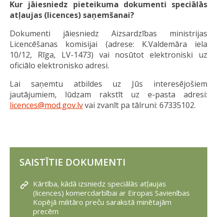
Kur jāiesniedz pieteikuma dokumenti speciālās
atļaujas (licences) saņemšanai?
Dokumenti jāiesniedz Aizsardzības ministrijas
Licencēšanas komisijai (adrese: K.Valdemāra iela
10/12, Rīga, LV-1473) vai nosūtot elektroniski uz
oficiālo elektronisko adresi.
Lai saņemtu atbildes uz Jūs interesējošiem
jautājumiem, lūdzam rakstīt uz e-pasta adresi:
licences@mod.gov.lv
vai zvanīt pa tālruni: 67335102.
SAISTĪTIE DOKUMENTI
Kārtība, kādā izsniedz speciālās atļaujas
(licences) komercdarbībai ar Eiropas Savienības
Kopējā militāro preču sarakstā minētajām
precēm