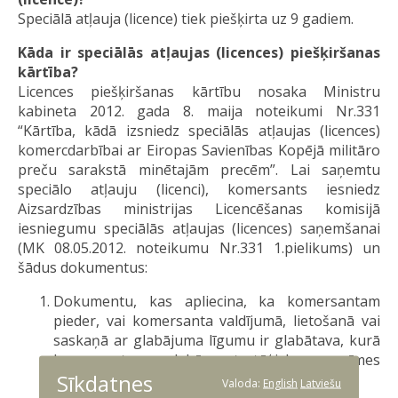
Speciālā atļauja (licence) tiek piešķirta uz 9 gadiem.
Kāda ir speciālās atļaujas (licences) piešķiršanas
kārtība?
Licences piešķiršanas kārtību nosaka Ministru
kabineta 2012. gada 8. maija noteikumi Nr.331
“Kārtība, kādā izsniedz speciālās atļaujas (licences)
komercdarbībai ar Eiropas Savienības Kopējā militāro
preču sarakstā minētajām precēm”. Lai saņemtu
speciālo atļauju (licenci), komersants iesniedz
Aizsardzības ministrijas Licencēšanas komisijā
iesniegumu speciālās atļaujas (licences) saņemšanai
(MK 08.05.2012. noteikumu Nr.331 1.pielikums) un
šādus dokumentus:
Dokumentu, kas apliecina, ka komersantam
pieder, vai komersanta valdījumā, lietošanā vai
saskaņā ar glabājuma līgumu ir glabātava, kurā
komersants uzglabās stratēģiskas nozīmes
Sīkdatnes
preces, kā arī šīs glabātavas plānojumu;
Valoda:
English
Latviešu