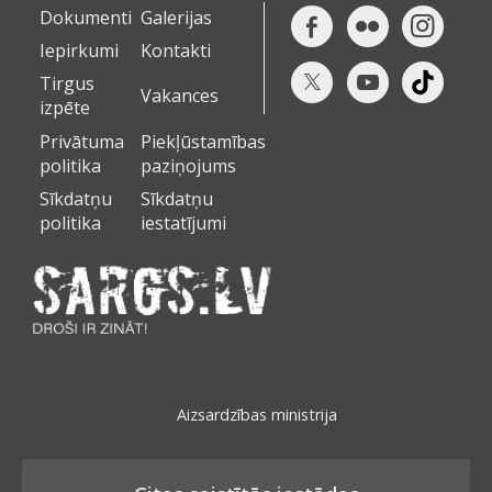
Dokumenti
Galerijas
Iepirkumi
Kontakti
Tirgus
Vakances
izpēte
Privātuma
Piekļūstamības
politika
paziņojums
Sīkdatņu
Sīkdatņu
politika
iestatījumi
Aizsardzības ministrija