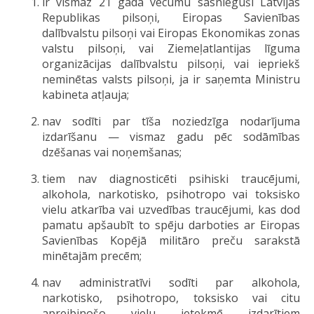
ir vismaz 21 gada vecumu sasnieguši Latvijas
Republikas pilsoņi, Eiropas Savienības
dalībvalstu pilsoņi vai Eiropas Ekonomikas zonas
valstu pilsoņi, vai Ziemeļatlantijas līguma
organizācijas dalībvalstu pilsoņi, vai iepriekš
neminētas valsts pilsoņi, ja ir saņemta Ministru
kabineta atļauja;
nav sodīti par tīša noziedzīga nodarījuma
izdarīšanu — vismaz gadu pēc sodāmības
dzēšanas vai noņemšanas;
tiem nav diagnosticēti psihiski traucējumi,
alkohola, narkotisko, psihotropo vai toksisko
vielu atkarība vai uzvedības traucējumi, kas dod
pamatu apšaubīt to spēju darboties ar Eiropas
Savienības Kopējā militāro preču sarakstā
minētajām precēm;
nav administratīvi sodīti par alkohola,
narkotisko, psihotropo, toksisko vai citu
apreibinošo vielu ietekmē izdarītiem