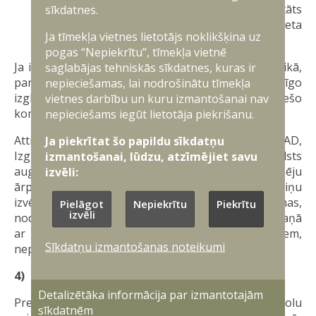
jākārto jebkurā gadījumā, taču tā rezultāts
sīkdatnes.
neietekmē tiesības pretendēt uz valsts budžeta
Ja tīmekļa vietnes lietotājs noklikšķina uz
finansētu studiju vietu.
pogas “Nepiekrītu”, tīmekļa vietnē
Ja iestājeksāmens ir paredzēts dienesta izpildes laikā,
saglabājas tehniskās sīkdatnes, kuras ir
par tā kārtošanas iespējām konsultējies ar attiecīgo
nepieciešamas, lai nodrošinātu tīmekļa
izglītības iestādi un savas militārās vienības tiešo
vietnes darbību un kuru izmantošanai nav
komandieri.
nepieciešams iegūt lietotāja piekrišanu.
Attiecībā uz jauniešiem, kas brīvprātīgi piesakās VAD,
Ja piekrītat šo papildu sīkdatņu
Izglītības un zinātnes ministrija ir aicinājusi valsts
izmantošanai, lūdzu, atzīmējiet savu
augstskolas un koledžas nodrošināt iespēju
izvēli:
ārpuskārtas kārtot iestājpārbaudījumus viņu
izvēlētajās programmās, pirms dienesta uzsākšanas,
Pielāgot
Nepiekrītu
Piekrītu
izvēli
nodrošinot uzņemšanu pēc dienesta beigām saskaņā
ar tobrīd spēkā esošajiem nosacījumiem,
Sīkdatņu izmantošanas noteikumi
nepiemērojot papildu uzņemšanas prasības.
4)
Pabeidz dienestu, atvaļinoties rezervē.
Detalizētāka informācija par izmantotajām
Pretendēt uz studijām akreditētās valsts augstskolu
sīkdatnēm