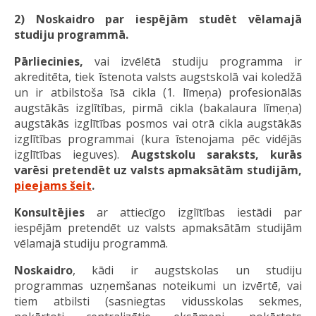
2) Noskaidro par iespējām studēt vēlamajā
studiju programmā.
Pārliecinies,
vai izvēlētā studiju programma ir
akreditēta, tiek īstenota valsts augstskolā vai koledžā
un ir atbilstoša īsā cikla (1. līmeņa) profesionālās
augstākās izglītības, pirmā cikla (bakalaura līmeņa)
augstākās izglītības posmos vai otrā cikla augstākās
izglītības programmai (kura īstenojama pēc vidējās
izglītības ieguves).
Augstskolu saraksts, kurās
varēsi pretendēt uz valsts apmaksātām studijām,
pieejams šeit
.
Konsultējies
ar attiecīgo izglītības iestādi par
iespējām pretendēt uz valsts apmaksātām studijām
vēlamajā studiju programmā.
Noskaidro
, kādi ir augstskolas un studiju
programmas uzņemšanas noteikumi un izvērtē, vai
tiem atbilsti (sasniegtas vidusskolas sekmes,