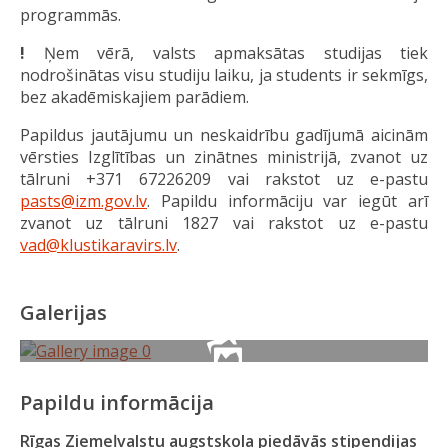
programmās.
!
Ņem vērā, valsts apmaksātas studijas tiek
nodrošinātas visu studiju laiku, ja students ir sekmīgs,
bez akadēmiskajiem parādiem.
Papildus jautājumu un neskaidrību gadījumā aicinām
vērsties Izglītības un zinātnes ministrijā, zvanot uz
tālruni +371 67226209 vai rakstot uz e-pastu
pasts@izm.gov.lv
. Papildu informāciju var iegūt arī
zvanot uz tālruni 1827 vai rakstot uz e-pastu
vad@klustikaravirs.lv
.
Galerijas
Papildu informācija
Rīgas Ziemeļvalstu augstskola piedāvās stipendijas