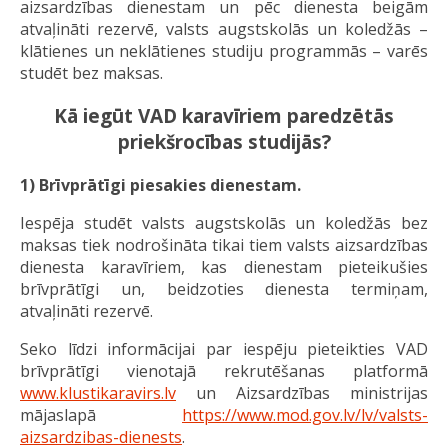
aizsardzības dienestam un pēc dienesta beigām
atvaļināti rezervē, valsts augstskolās un koledžās –
klātienes un neklātienes studiju programmās – varēs
studēt bez maksas.
Kā iegūt VAD karavīriem paredzētās
priekšrocības studijās?
1) Brīvprātīgi piesakies dienestam.
Iespēja studēt valsts augstskolās un koledžās bez
maksas tiek nodrošināta tikai tiem valsts aizsardzības
dienesta karavīriem, kas dienestam pieteikušies
brīvprātīgi un, beidzoties dienesta termiņam,
atvaļināti rezervē.
Seko līdzi informācijai par iespēju pieteikties VAD
brīvprātīgi vienotajā rekrutēšanas platformā
www.klustikaravirs.lv
un Aizsardzības ministrijas
mājaslapā
https://www.mod.gov.lv/lv/valsts-
aizsardzibas-dienests
.