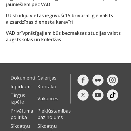
jauniešiem pēc VAD
LU studiju vietas ieguvuši 15 brīvprātīgie valsts
aizsardzības dienesta karavīri
VAD brīvprātīgajiem būs bezmaksas studijas valsts
augstskolās un koledžās
Dokumenti
Galerijas
Iepirkumi
Kontakti
Tirgus
Vakances
izpēte
Privātuma
Piekļūstamības
politika
paziņojums
Sīkdatņu
Sīkdatņu