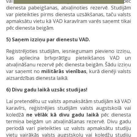
vai koledžu studiju programmās varēs tikai pēc
dienesta pabeigšanas, atvaļinoties rezervē. Studijām
var pieteikties pirms dienesta uzsākšanas, taču valsts
apmaksātu vietu kā VAD karavīram varēs saņemt tikai
pēc dienesta beigām.
5) Saņem izziņu par dienestu VAD.
Reģistrējoties studijām, iesniegumam pievieno izziņu,
kas apliecina brīvprātīgu pieteikšanos VAD un
atvaļināšanu rezervē pēc dienesta beigām. Šādu izziņu
var saņemt no
militārās vienības
, kurā dienēji valsts
aizsardzības dienesta laikā.
6) Divu gadu laikā uzsāc studijas!
Lai pretendētu uz valsts apmaksātām studijām kā VAD
karavīrs, reģistrējies studijām valsts augstskolā vai
koledžā
ne vēlāk kā divu gadu laikā
pēc dienesta
termiņa beigām un atvaļināšanas rezervē. Divu gadu
periodā vari pieteikties uz valsts apmaksātu studiju
vietu vairākās valsts augstskolu vai koledžu studiju