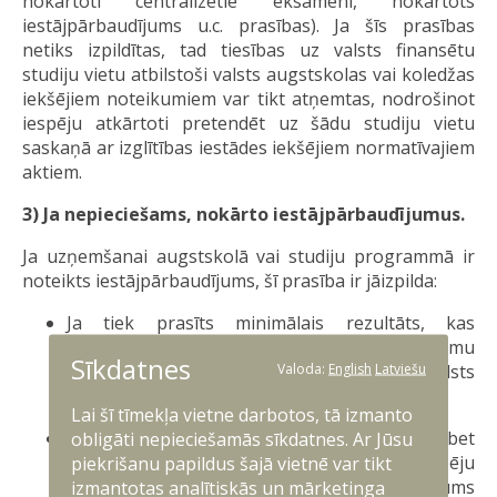
nokārtoti centralizētie eksāmeni, nokārtots
iestājpārbaudījums u.c. prasības). Ja šīs prasības
netiks izpildītas, tad tiesības uz valsts finansētu
studiju vietu atbilstoši valsts augstskolas vai koledžas
iekšējiem noteikumiem var tikt atņemtas, nodrošinot
iespēju atkārtoti pretendēt uz šādu studiju vietu
saskaņā ar izglītības iestādes iekšējiem normatīvajiem
aktiem.
3) Ja nepieciešams, nokārto iestājpārbaudījumus.
Ja uzņemšanai augstskolā vai studiju programmā ir
noteikts iestājpārbaudījums, šī prasība ir jāizpilda:
Ja tiek prasīts minimālais rezultāts, kas
nepieciešams, lai uzskatītu iestājpārbaudījumu
Sīkdatnes
Valoda:
English
Latviešu
par nokārtotu, tas attiecas arī uz valsts
aizsardzības dienesta karavīriem.
Lai šī tīmekļa vietne darbotos, tā izmanto
Ja minimālais rezultāts nav noteikts, bet
obligāti nepieciešamās sīkdatnes. Ar Jūsu
pārbaudījuma rezultāts ietekmē iespēju
piekrišanu papildus šajā vietnē var tikt
konkursā iegūt budžeta vietu, pārbaudījums
izmantotas analītiskās un mārketinga