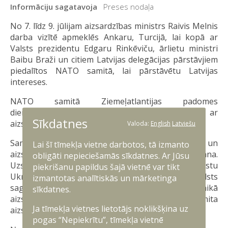
Informāciju sagatavoja
Preses nodaļa
No 7. līdz 9. jūlijam aizsardzības ministrs Raivis Melnis
darba vizītē apmeklēs Ankaru, Turcijā, lai kopā ar
Valsts prezidentu Edgaru Rinkēviču, ārlietu ministri
Baibu Braži un citiem Latvijas delegācijas pārstāvjiem
piedalītos NATO samitā, lai pārstāvētu Latvijas
intereses.
NATO samitā Ziemeļatlantijas padomes
dienaskārtības galvenais jautājums būs saistīts ar
Sīkdatnes
aizsardzības investīciju palielināšanu aliansē.
Valoda:
English
Latviešu
Samitā tiks pārrunāta arī militāro spēju attīstība un
Lai šī tīmekļa vietne darbotos, tā izmanto
aizsardzības industrijas kapacitātes stiprināšana.
obligāti nepieciešamās sīkdatnes. Ar Jūsu
Uzsvars tiks likts arī uz turpmāko militāro atbalstu
piekrišanu papildus šajā vietnē var tikt
Ukrainai, lai nodrošinātu, ka sabiedroto atbalsts
izmantotas analītiskās un mārketinga
saglabājas ilgtspējīgs. Vienlaikus darba vizītes laikā
sīkdatnes.
aizsardzības ministrs apmeklēs NATO Samita
Ja tīmekļa vietnes lietotājs noklikšķina uz
aizsardzības industrijas forumu.
pogas “Nepiekrītu”, tīmekļa vietnē