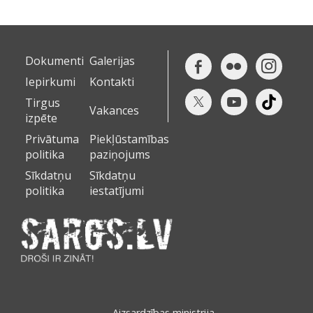
Dokumenti
Galerijas
Iepirkumi
Kontakti
Tirgus
Vakances
izpēte
Privātuma
Piekļūstamības
politika
paziņojums
Sīkdatņu
Sīkdatņu
politika
iestatījumi
Aizsardzības ministrija