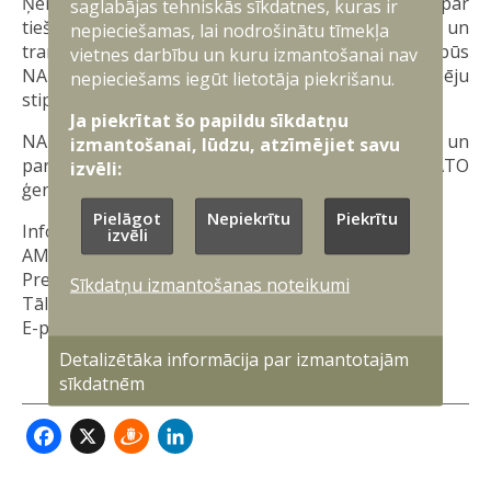
Ņemot vērā, ka krievija arī turpmāk tiks uzskatīta par
saglabājas tehniskās sīkdatnes, kuras ir
tiešāko un nopietnāko draudu Eiropas un
nepieciešamas, lai nodrošinātu tīmekļa
transatlantiskajai drošībai, samitā īpaša nozīme būs
vietnes darbību un kuru izmantošanai nav
NATO atturēšanas un aizsardzības spēju
nepieciešams iegūt lietotāja piekrišanu.
stiprināšanai, īpaši austrumu flangā.
Ja piekrītat šo papildu sīkdatņu
NATO samitā Ankarā piedalīsies alianses un
izmantošanai, lūdzu, atzīmējiet savu
partnervalstu vadītāji, un to vadīs NATO
izvēli:
ģenerālsekretārs Marks Rute
(Mark Rutte)
.
Pielāgot
Nepiekrītu
Piekrītu
Informāciju sagatavoja:
izvēli
AM Militāri publisko attiecību departamenta
Preses nodaļa
Sīkdatņu izmantošanas noteikumi
Tālrunis: 67335210
E-pasts:
prese@mod.gov.lv
Detalizētāka informācija par izmantotajām
sīkdatnēm
Facebook
X
Draugiem
LinkedIn