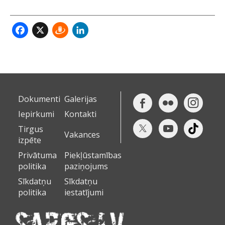
Facebook
X
Draugiem
LinkedIn
Dokumenti
Galerijas
Iepirkumi
Kontakti
Tirgus
Vakances
izpēte
Privātuma
Piekļūstamības
politika
paziņojums
Sīkdatņu
Sīkdatņu
politika
iestatījumi