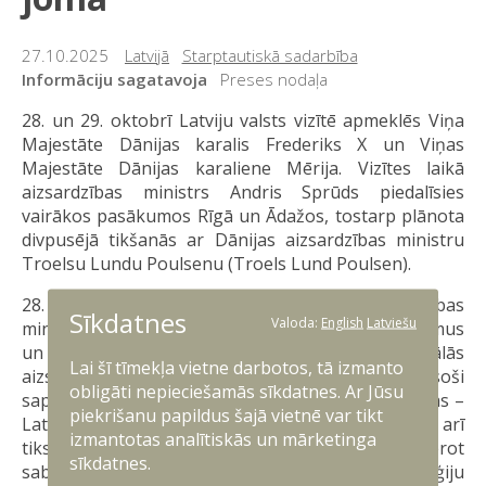
27.10.2025
Latvijā
Starptautiskā sadarbība
Informāciju sagatavoja
Preses nodaļa
28. un 29. oktobrī Latviju valsts vizītē apmeklēs Viņa
Majestāte Dānijas karalis Frederiks X un Viņas
Majestāte Dānijas karaliene Mērija. Vizītes laikā
aizsardzības ministrs Andris Sprūds piedalīsies
vairākos pasākumos Rīgā un Ādažos, tostarp plānota
divpusējā tikšanās ar Dānijas aizsardzības ministru
Troelsu Lundu Poulsenu (Troels Lund Poulsen).
28. oktobrī A. Sprūds tiksies ar Dānijas aizsardzības
Sīkdatnes
Valoda:
English
Latviešu
ministru, lai pārrunātu aktuālos drošības jautājumus
un turpmākās sadarbības iespējas reģionālās
Lai šī tīmekļa vietne darbotos, tā izmanto
aizsardzības stiprināšanā. Abi ministri būs klātesoši
obligāti nepieciešamās sīkdatnes. Ar Jūsu
saprašanās memoranda parakstīšanas brīdī Dānijas –
piekrišanu papildus šajā vietnē var tikt
Latvijas Aizsardzības industrijas dienu ietvaros, kā arī
izmantotas analītiskās un mārketinga
tiksies ar industrijas dienu dalībniekiem, uzsverot
sīkdatnes.
sabiedroto sadarbības nozīmi inovāciju un tehnoloģiju