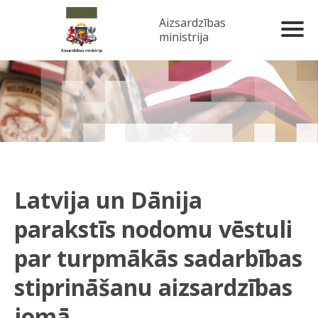
Aizsardzības
ministrija
Latvija un Dānija
parakstīs nodomu vēstuli
par turpmākās sadarbības
stiprināšanu aizsardzības
jomā