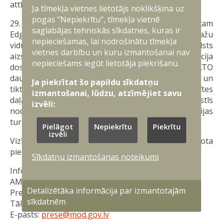
attīstībā.
Ja tīmekļa vietnes lietotājs noklikšķina uz
pogas “Nepiekrītu”, tīmekļa vietnē
29. oktobrī ministrs pievienosies Valsts prezidentam
saglabājas tehniskās sīkdatnes, kuras ir
Edgaram Rinkevičam un Dānijas karaļpārim Ādažu
nepieciešamas, lai nodrošinātu tīmekļa
vidusskolas apmeklējuma laikā, kur notiks valsts
vietnes darbību un kuru izmantošanai nav
aizsardzības mācības nodarbība. Vēlāk delegācija
nepieciešams iegūt lietotāja piekrišanu.
dosies uz Ādažu militāro bāzi, lai iepazītos ar NATO
daudznacionālā divīzijas štāba “Ziemeļi” darbu un
Ja piekrītat šo papildu sīkdatņu
tiktos ar Dānijas kontingenta karavīriem. Šajā vizītes
izmantošanai, lūdzu, atzīmējiet savu
daļā abu valstu aizsardzības ministri parakstīs
izvēli:
nodomu vēstuli, iezīmējot Latvijas un Dānijas
turpmāko sadarbību aizsardzības jomā.
Pielāgot
Nepiekrītu
Piekrītu
izvēli
Vizītes noslēgumā paredzēta Dānijas Karalistes rīkota
pieņemšana, kurā piedalīsies arī A. Sprūds
Sīkdatņu izmantošanas noteikumi
Informāciju sagatavoja:
AM Militāri publisko attiecību departamenta
Detalizētāka informācija par izmantotajām
Preses nodaļa
sīkdatnēm
Tālrunis: 67335129
E-pasts:
prese@mod.gov.lv